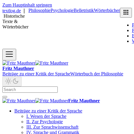
Zum Hauptinhalt springen
Philosophie
Psychologie
Belletristik
Wörterbücher
textlog.de
❘
Historische
Texte &
P
Wörterbücher
P
B
Fritz Mauthner
Beiträge zu einer Kritik der Sprache
Wörterbuch der Philosophie
Fritz Mauthner
Beiträge zu einer Kritik der Sprache
I. Wesen der Sprache
II. Zur Psychologie
III. Zur Sprachwissenschaft
IV. Sprache und Grammatik