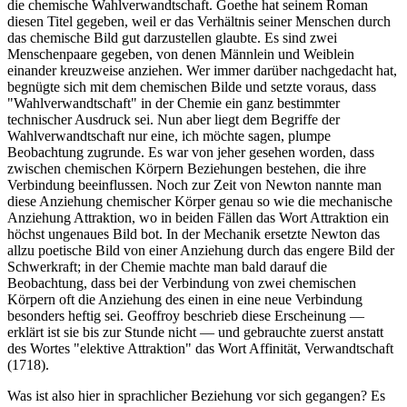
die chemische Wahlverwandtschaft. Goethe hat seinem Roman
diesen Titel gegeben, weil er das Verhältnis seiner Menschen durch
das chemische Bild gut darzustellen glaubte. Es sind zwei
Menschenpaare gegeben, von denen Männlein und Weiblein
einander kreuzweise anziehen. Wer immer darüber nachgedacht hat,
begnügte sich mit dem chemischen Bilde und setzte voraus, dass
"Wahlverwandtschaft" in der Chemie ein ganz bestimmter
technischer Ausdruck sei. Nun aber liegt dem Begriffe der
Wahlverwandtschaft nur eine, ich möchte sagen, plumpe
Beobachtung zugrunde. Es war von jeher gesehen worden, dass
zwischen chemischen Körpern Beziehungen bestehen, die ihre
Verbindung beeinflussen. Noch zur Zeit von Newton nannte man
diese Anziehung chemischer Körper genau so wie die mechanische
Anziehung Attraktion, wo in beiden Fällen das Wort Attraktion ein
höchst ungenaues Bild bot. In der Mechanik ersetzte Newton das
allzu poetische Bild von einer Anziehung durch das engere Bild der
Schwerkraft; in der Chemie machte man bald darauf die
Beobachtung, dass bei der Verbindung von zwei chemischen
Körpern oft die Anziehung des einen in eine neue Verbindung
besonders heftig sei. Geoffroy beschrieb diese Erscheinung —
erklärt ist sie bis zur Stunde nicht — und gebrauchte zuerst anstatt
des Wortes "elektive Attraktion" das Wort Affinität, Verwandtschaft
(1718).
Was ist also hier in sprachlicher Beziehung vor sich gegangen? Es