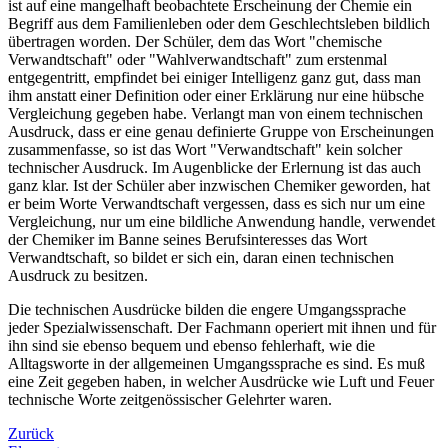
ist auf eine mangelhaft beobachtete Erscheinung der Chemie ein
Begriff aus dem Familienleben oder dem Geschlechtsleben bildlich
übertragen worden. Der Schüler, dem das Wort "chemische
Verwandtschaft" oder "Wahlverwandtschaft" zum erstenmal
entgegentritt, empfindet bei einiger Intelligenz ganz gut, dass man
ihm anstatt einer Definition oder einer Erklärung nur eine hübsche
Vergleichung gegeben habe. Verlangt man von einem technischen
Ausdruck, dass er eine genau definierte Gruppe von Erscheinungen
zusammenfasse, so ist das Wort "Verwandtschaft" kein solcher
technischer Ausdruck. Im Augenblicke der Erlernung ist das auch
ganz klar. Ist der Schüler aber inzwischen Chemiker geworden, hat
er beim Worte Verwandtschaft vergessen, dass es sich nur um eine
Vergleichung, nur um eine bildliche Anwendung handle, verwendet
der Chemiker im Banne seines Berufsinteresses das Wort
Verwandtschaft, so bildet er sich ein, daran einen technischen
Ausdruck zu besitzen.
Die technischen Ausdrücke bilden die engere Umgangssprache
jeder Spezialwissenschaft. Der Fachmann operiert mit ihnen und für
ihn sind sie ebenso bequem und ebenso fehlerhaft, wie die
Alltagsworte in der allgemeinen Umgangssprache es sind. Es muß
eine Zeit gegeben haben, in welcher Ausdrücke wie Luft und Feuer
technische Worte zeitgenössischer Gelehrter waren.
Zurück