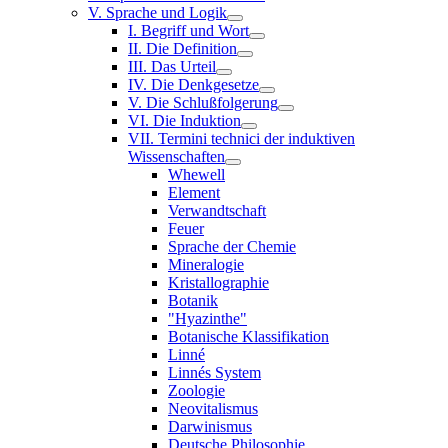
V. Sprache und Logik
I. Begriff und Wort
II. Die Definition
III. Das Urteil
IV. Die Denkgesetze
V. Die Schlußfolgerung
VI. Die Induktion
VII. Termini technici der induktiven
Wissenschaften
Whewell
Element
Verwandtschaft
Feuer
Sprache der Chemie
Mineralogie
Kristallographie
Botanik
"Hyazinthe"
Botanische Klassifikation
Linné
Linnés System
Zoologie
Neovitalismus
Darwinismus
Deutsche Philosophie