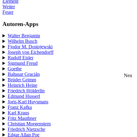
Element
Weiter
Feuer
Autoren-Apps
Walter Benjamin
Wilhelm Busch
Fjodor M. Dostojewski
Joseph von Eichendorff
Rudolf Eisler
Sigmund Freud
Goethe
Baltasar Gracián
Neu
Brüder Grimm
Heinrich Heine
Friedrich Hölderlin
Edmund Husserl
Joris-Karl Huysmans
Franz Kafka
Karl Kraus
Fritz Mauthner
Christian Morgenstern
Friedrich Nietzsche
Edgar Allan Poe