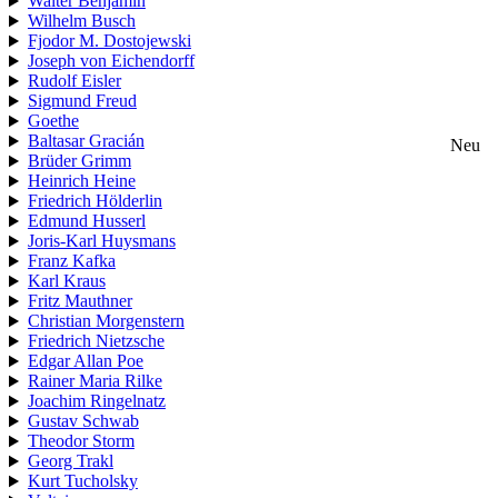
Walter Benjamin
Wilhelm Busch
Fjodor M. Dostojewski
Joseph von Eichendorff
Rudolf Eisler
Sigmund Freud
Goethe
Baltasar Gracián
Neu
Brüder Grimm
Heinrich Heine
Friedrich Hölderlin
Edmund Husserl
Joris-Karl Huysmans
Franz Kafka
Karl Kraus
Fritz Mauthner
Christian Morgenstern
Friedrich Nietzsche
Edgar Allan Poe
Rainer Maria Rilke
Joachim Ringelnatz
Gustav Schwab
Theodor Storm
Georg Trakl
Kurt Tucholsky