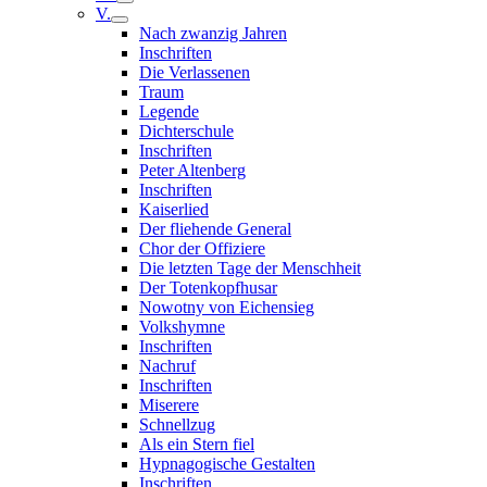
V.
Nach zwanzig Jahren
Inschriften
Die Verlassenen
Traum
Legende
Dichterschule
Inschriften
Peter Altenberg
Inschriften
Kaiserlied
Der fliehende General
Chor der Offiziere
Die letzten Tage der Menschheit
Der Totenkopfhusar
Nowotny von Eichensieg
Volkshymne
Inschriften
Nachruf
Inschriften
Miserere
Schnellzug
Als ein Stern fiel
Hypnagogische Gestalten
Inschriften