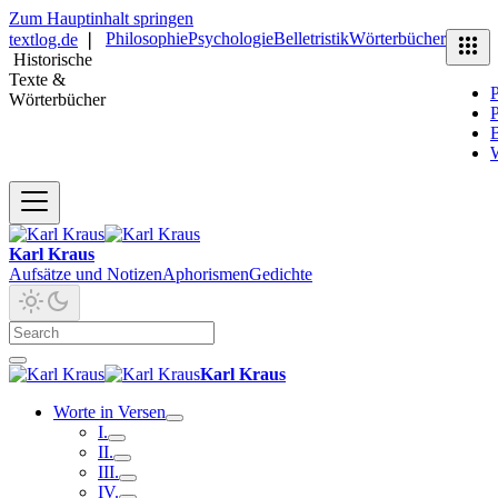
Zum Hauptinhalt springen
Philosophie
Psychologie
Belletristik
Wörterbücher
textlog.de
❘
Historische
Texte &
P
Wörterbücher
P
B
Karl Kraus
Aufsätze und Notizen
Aphorismen
Gedichte
Karl Kraus
Worte in Versen
I.
II.
III.
IV.