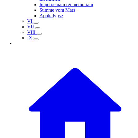
In perpetuam rei memoriam
Stimme vom Mars
Apokalypse
VI.
VII.
VIII.
IX.