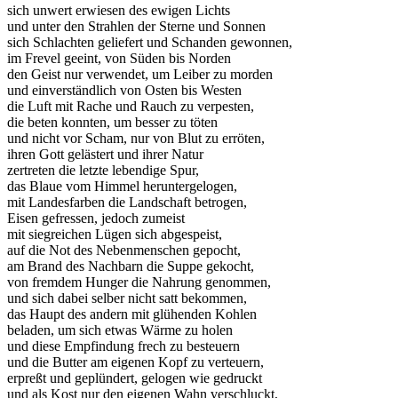
sich unwert erwiesen des ewigen Lichts
und unter den Strahlen der Sterne und Sonnen
sich Schlachten geliefert und Schanden gewonnen,
im Frevel geeint, von Süden bis Norden
den Geist nur verwendet, um Leiber zu morden
und einverständlich von Osten bis Westen
die Luft mit Rache und Rauch zu verpesten,
die beten konnten, um besser zu töten
und nicht vor Scham, nur von Blut zu erröten,
ihren Gott gelästert und ihrer Natur
zertreten die letzte lebendige Spur,
das Blaue vom Himmel heruntergelogen,
mit Landesfarben die Landschaft betrogen,
Eisen gefressen, jedoch zumeist
mit siegreichen Lügen sich abgespeist,
auf die Not des Nebenmenschen gepocht,
am Brand des Nachbarn die Suppe gekocht,
von fremdem Hunger die Nahrung genommen,
und sich dabei selber nicht satt bekommen,
das Haupt des andern mit glühenden Kohlen
beladen, um sich etwas Wärme zu holen
und diese Empfindung frech zu besteuern
und die Butter am eigenen Kopf zu verteuern,
erpreßt und geplündert, gelogen wie gedruckt
und als Kost nur den eigenen Wahn verschluckt,