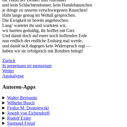
und kein Schlachtendonner, kein Handelstauschen
je dringe zu unserm verschwiegenen Rauschen!
Habt lange genug im Weltall gesprochen.
Die Ewigkeit ist bereits angebrochen.
Lang’ wartetet ihr und warteten wir,
wir harrten geduldig, ihr hofftet mit Gier.
Und damit doch auf eurer noch hoffenden Erde
nun endlich der endliche Endsieg mal werde,
und damit sich dagegen kein Widerspruch regt —
haben wir sie erfolgreich mit Bomben belegt!
Zurück
In perpetuam rei memoriam
Weiter
Apokalypse
Autoren-Apps
Walter Benjamin
Wilhelm Busch
Fjodor M. Dostojewski
Joseph von Eichendorff
Rudolf Eisler
Sigmund Freud