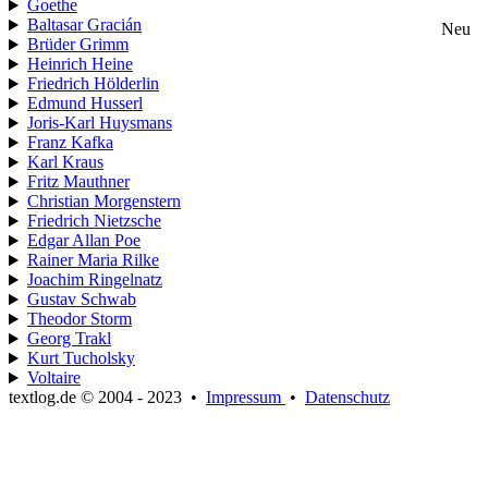
Goethe
Baltasar Gracián
Neu
Brüder Grimm
Heinrich Heine
Friedrich Hölderlin
Edmund Husserl
Joris-Karl Huysmans
Franz Kafka
Karl Kraus
Fritz Mauthner
Christian Morgenstern
Friedrich Nietzsche
Edgar Allan Poe
Rainer Maria Rilke
Joachim Ringelnatz
Gustav Schwab
Theodor Storm
Georg Trakl
Kurt Tucholsky
Voltaire
textlog.de © 2004 - 2023
•
Impressum
•
Datenschutz