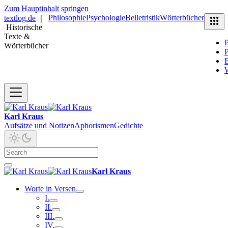
Zum Hauptinhalt springen
Philosophie
Psychologie
Belletristik
Wörterbücher
textlog.de
❘
Historische
Texte &
P
Wörterbücher
P
B
Karl Kraus
Aufsätze und Notizen
Aphorismen
Gedichte
Karl Kraus
Worte in Versen
I.
II.
III.
IV.