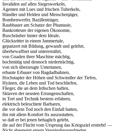
Invaliden auf allen Siegeswerkeln,
Agenten mit Lues und frischen Tuberkeln,
Händler und Helden und Menschenjäger,
Bombenwerfer, Bazillenträger,
Raubbauer am Schatze der Phantasie,
Bankrotteure der eigenen Ökonomie,
Buschräuber hinter dem Ideale,
Glücksritter in einem Jammertale,
gepanzert mit Bildung, gewandt und gelehrt,
überbewaffnet und unterernährt,
von Gnaden ihrer Maschine mächtig,
hochmütig und dennoch niederträchtig,
von sich überzeugte Untertanen,
erbaute Erbauer von Bagdadbahnen,
Hochstapler der Höhen und Schwindler der Tiefen,
Hyänen, die Leben und Tod beschliefen,
Flieger, die an dem Irdischen haften,
Sklaven der neusten Errungenschaften,
in Tort und Technik bestens erfahren,
elektrisch beleuchtete Barbaren,
die vor dem Tod noch den Einfall hatten,
ihn mit allem Komfort fix auszustatten,
so daß er bei jenen behaglich gelebt,
die auf der Flucht vom Ursprung das Kriegsziel erstrebt! —
Nicht abgeneigt einem Verständigungsfrieden,