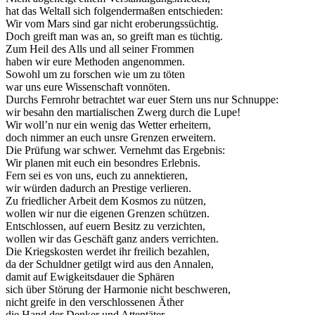
hat das Weltall sich folgendermaßen entschieden:
Wir vom Mars sind gar nicht eroberungssüchtig.
Doch greift man was an, so greift man es tüchtig.
Zum Heil des Alls und all seiner Frommen
haben wir eure Methoden angenommen.
Sowohl um zu forschen wie um zu töten
war uns eure Wissenschaft vonnöten.
Durchs Fernrohr betrachtet war euer Stern uns nur Schnuppe:
wir besahn den martialischen Zwerg durch die Lupe!
Wir woll’n nur ein wenig das Wetter erheitern,
doch nimmer an euch unsre Grenzen erweitern.
Die Prüfung war schwer. Vernehmt das Ergebnis:
Wir planen mit euch ein besondres Erlebnis.
Fern sei es von uns, euch zu annektieren,
wir würden dadurch an Prestige verlieren.
Zu friedlicher Arbeit dem Kosmos zu nützen,
wollen wir nur die eigenen Grenzen schützen.
Entschlossen, auf euern Besitz zu verzichten,
wollen wir das Geschäft ganz anders verrichten.
Die Kriegskosten werdet ihr freilich bezahlen,
da der Schuldner getilgt wird aus den Annalen,
damit auf Ewigkeitsdauer die Sphären
sich über Störung der Harmonie nicht beschweren,
nicht greife in den verschlossenen Äther
die Hand der Denker und Attentäter