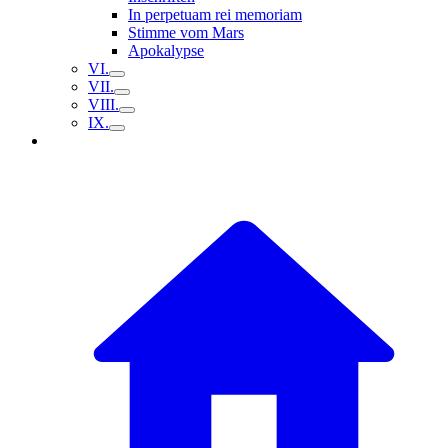
In perpetuam rei memoriam
Stimme vom Mars
Apokalypse
VI.
VII.
VIII.
IX.