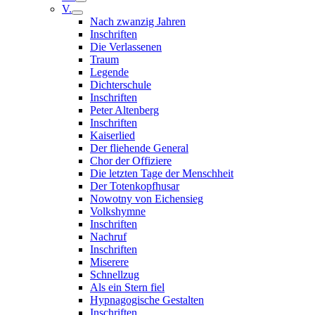
V.
Nach zwanzig Jahren
Inschriften
Die Verlassenen
Traum
Legende
Dichterschule
Inschriften
Peter Altenberg
Inschriften
Kaiserlied
Der fliehende General
Chor der Offiziere
Die letzten Tage der Menschheit
Der Totenkopfhusar
Nowotny von Eichensieg
Volkshymne
Inschriften
Nachruf
Inschriften
Miserere
Schnellzug
Als ein Stern fiel
Hypnagogische Gestalten
Inschriften