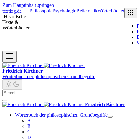
Zum Hauptinhalt springen
Philosophie
Psychologie
Belletristik
Wörterbücher
textlog.de
❘
Historische
Texte &
P
Wörterbücher
P
B
Friedrich Kirchner
Wörterbuch der philosophischen Grundbegriffe
Friedrich Kirchner
Wörterbuch der philosophischen Grundbegriffe
A
B
C
D