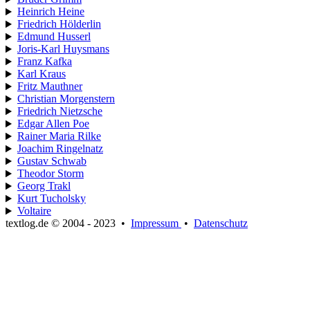
Heinrich Heine
Friedrich Hölderlin
Edmund Husserl
Joris-Karl Huysmans
Franz Kafka
Karl Kraus
Fritz Mauthner
Christian Morgenstern
Friedrich Nietzsche
Edgar Allen Poe
Rainer Maria Rilke
Joachim Ringelnatz
Gustav Schwab
Theodor Storm
Georg Trakl
Kurt Tucholsky
Voltaire
textlog.de © 2004 - 2023
•
Impressum
•
Datenschutz