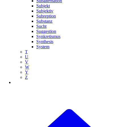
Subalternation
Subjekt
Subjektiv
Subreption
Substanz
Sucht
Suggestion
Synkretismus
Synthesis
System
T
U
V
W
Y
Z