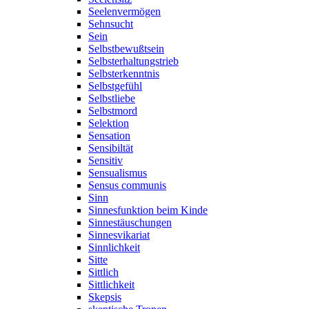
Seelenvermögen
Sehnsucht
Sein
Selbstbewußtsein
Selbsterhaltungstrieb
Selbsterkenntnis
Selbstgefühl
Selbstliebe
Selbstmord
Selektion
Sensation
Sensibiltät
Sensitiv
Sensualismus
Sensus communis
Sinn
Sinnesfunktion beim Kinde
Sinnestäuschungen
Sinnesvikariat
Sinnlichkeit
Sitte
Sittlich
Sittlichkeit
Skepsis