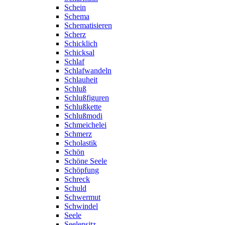
Schein
Schema
Schematisieren
Scherz
Schicklich
Schicksal
Schlaf
Schlafwandeln
Schlauheit
Schluß
Schlußfiguren
Schlußkette
Schlußmodi
Schmeichelei
Schmerz
Scholastik
Schön
Schöne Seele
Schöpfung
Schreck
Schuld
Schwermut
Schwindel
Seele
Seelensitz