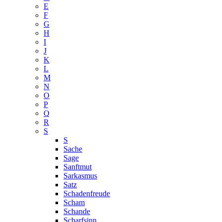
E
F
G
H
I
J
K
L
M
N
O
P
Q
R
S
S
Sache
Sage
Sanftmut
Sarkasmus
Satz
Schadenfreude
Scham
Schande
Scharfsinn