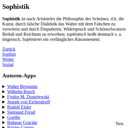
Sophistik
Sophistik
ist nach
Aristoteles
die Philosophie des Scheines, d.h. die
Kunst, durch falsche Dialektik das Wahre mit dem Falschen zu
verwirren und durch Disputieren, Widerspruch und Schönschwatzen
Beifall und Reichtum zu erwerben;
sophistisch
heißt demnach s. a.
trügerisch,
Sophisterei
ein verfängliches Räsonnement.
Zurück
Sophist
Weiter
Sozial
Autoren-Apps
Walter Benjamin
Wilhelm Busch
Fjodor M. Dostojewski
Joseph von Eichendorff
Rudolf Eisler
Sigmund Freud
Goethe
Baltasar Gracián
Neu
Brüder Grimm