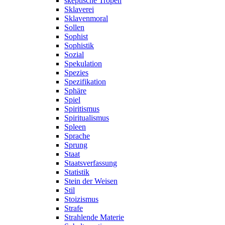
skeptische Tropen
Sklaverei
Sklavenmoral
Sollen
Sophist
Sophistik
Sozial
Spekulation
Spezies
Spezifikation
Sphäre
Spiel
Spiritismus
Spiritualismus
Spleen
Sprache
Sprung
Staat
Staatsverfassung
Statistik
Stein der Weisen
Stil
Stoizismus
Strafe
Strahlende Materie