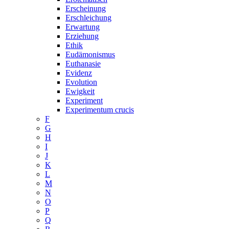
Erscheinung
Erschleichung
Erwartung
Erziehung
Ethik
Eudämonismus
Euthanasie
Evidenz
Evolution
Ewigkeit
Experiment
Experimentum crucis
F
G
H
I
J
K
L
M
N
O
P
Q