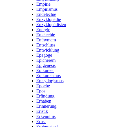
Empirie
Empirismus
Endelechie
Enzyklopädie
Enzyklopädisten
Energie
Entelechie
Enthymem
Entschluss
Entwicklung
Epagoge
Epicherem
Epigenesis
Epikureer
Epikureismus
Episyllogismus
Epoche
Epos
Erfindung
Erhaben
Erinnerung
Eristik
Erkenntnis
Ernst
Erotematisch