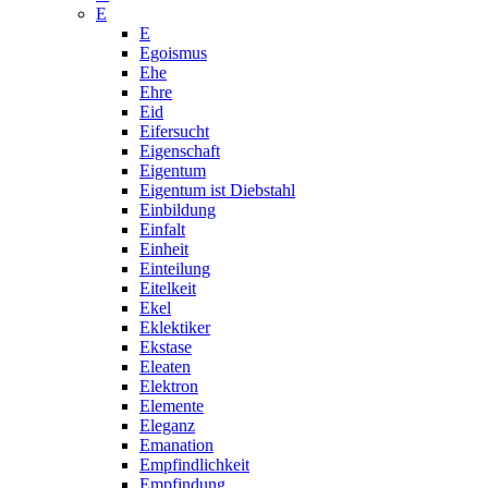
E
E
Egoismus
Ehe
Ehre
Eid
Eifersucht
Eigenschaft
Eigentum
Eigentum ist Diebstahl
Einbildung
Einfalt
Einheit
Einteilung
Eitelkeit
Ekel
Eklektiker
Ekstase
Eleaten
Elektron
Elemente
Eleganz
Emanation
Empfindlichkeit
Empfindung