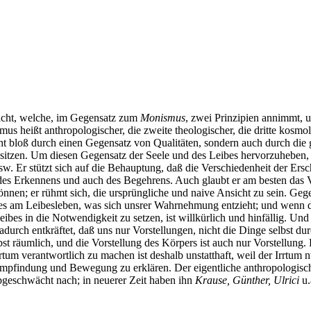
nsicht, welche, im Gegensatz zum
Monismus
, zwei Prinzipien annimmt, 
mus heißt anthropologischer, die zweite theologischer, die dritte kos
 bloß durch einen Gegensatz von Qualitäten, sondern auch durch die g
itzen. Um diesen Gegensatz der Seele und des Leibes hervorzuheben, b
w. Er stützt sich auf die Behauptung, daß die Verschiedenheit der Ersc
des Erkennens und auch des Begehrens. Auch glaubt er am besten das 
nen; er rühmt sich, die ursprüngliche und naive Ansicht zu sein. Gegen
. alles am Leibesleben, was sich unsrer Wahrnehmung entzieht; und wenn
eibes in die Notwendigkeit zu setzen, ist willkürlich und hinfällig. U
dadurch entkräftet, daß uns nur Vorstellungen, nicht die Dinge selbst 
st räumlich, und die Vorstellung des Körpers ist auch nur Vorstellung. 
um verantwortlich zu machen ist deshalb unstatthaft, weil der Irrtum n
pfindung und Bewegung zu erklären. Der eigentliche anthropologische
geschwächt nach; in neuerer Zeit haben ihn
Krause, Günther, Ulrici
u.