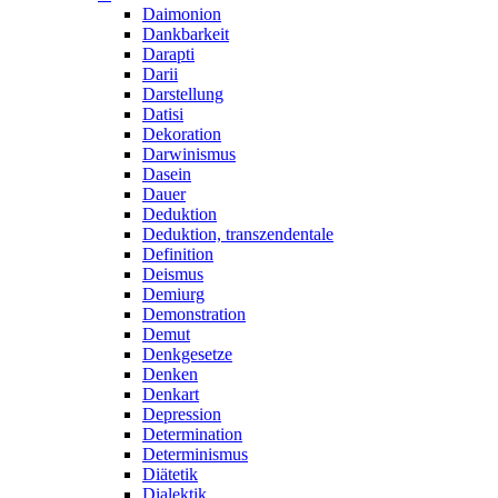
Daimonion
Dankbarkeit
Darapti
Darii
Darstellung
Datisi
Dekoration
Darwinismus
Dasein
Dauer
Deduktion
Deduktion, transzendentale
Definition
Deismus
Demiurg
Demonstration
Demut
Denkgesetze
Denken
Denkart
Depression
Determination
Determinismus
Diätetik
Dialektik