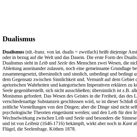
Dualismus
Dualismus
(nlt.-franz. von lat. dualis = zweifach) heißt diejenige A
oder in bezug auf die Welt und das Dasein. Die erste Form des Dualis
Dualismus sieht in
Leib
und
Seele
des Menschen zwei Wesen, die nicht
Ableitung auseinander zulassen, noch eine gemeinsame Grundlage bes
zusammengesetzt, übersinnlich und sinnlich, unbedingt und bedingt us
dem Gegensatz zwischen Sinnlichkeit und. Vernunft auf dem Gebiet 
apriorischen Wahrheiten und kategorischen Imperativen erklären zu kön
Seele gegenüberstellt, sich nicht ausschließen; übersinnlich ist z.B
Monismus gefordert. Das Wesen des Geistes in die Freiheit, das des L
verschiedenartige Substanzen geschlossen wird, so ist dieser Schluß 
zeitliche Vorstellungen von den Dingen; aber die Dinge sind nicht selb
psychologische Theorien eingeräumt werden; und den Leib für den Irrt
Wechselwirkung zwischen Leib und Seele und besonders die Sinnesem
und ist von
Leibniz
(1646-1716) bekämpft, wirkt aber noch in
Kant
ab
Flügel, die Seelenfrage. Köthen 1878.