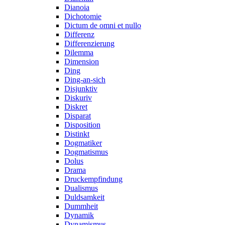
Dianoia
Dichotomie
Dictum de omni et nullo
Differenz
Differenzierung
Dilemma
Dimension
Ding
Ding-an-sich
Disjunktiv
Diskuriv
Diskret
Disparat
Disposition
Distinkt
Dogmatiker
Dogmatismus
Dolus
Drama
Druckempfindung
Dualismus
Duldsamkeit
Dummheit
Dynamik
Dynamismus