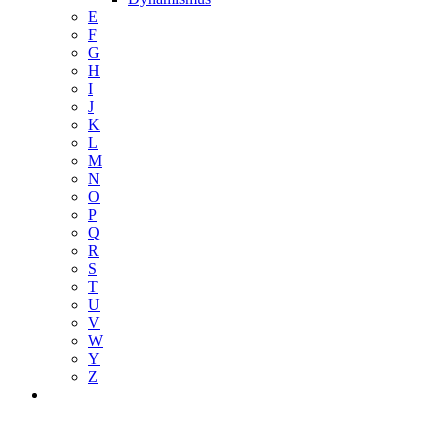
E
F
G
H
I
J
K
L
M
N
O
P
Q
R
S
T
U
V
W
Y
Z