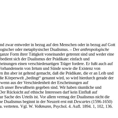
und zwar entweder in bezug auf den Menschen oder in bezug auf Gott
mologischer oder metaphysischer Dualismus. – Der
anthropologische
anze Form ihrer Tätigkeit voneinander getrennt sind und weder eine
edient sich der Dualismus der Prädikate: einfach und
heinungen einen verschiedenartigen Träger fordere. Er fußt auch auf
Vorhandensein von Irrtum und Sünde sowie die Existenz von
 ihn aber ist geltend gemacht, daß die Prädikate, die er an Leib und
 die Körperwelt „bedingt“ genannt wird, so wird hierdurch gerade der
nd wenn aus der Verschiedenheit der Erscheinungen auf
durch unser Bewußtsein gegeben sind. Wir haben räumliche und
Der Rücksicht auf ethische Interessen darf kein Einfluß auf
ur Sache des Urteils ist. Vor allem vermag der Dualismus nicht die
 Dualismus beginnt in der Neuzeit erst mit
Descartes
(1596-1650)
a. vertreten. Vgl. W.
Volkmann
, Psychol. 4. Aufl. 1894. 1, 102, 136.