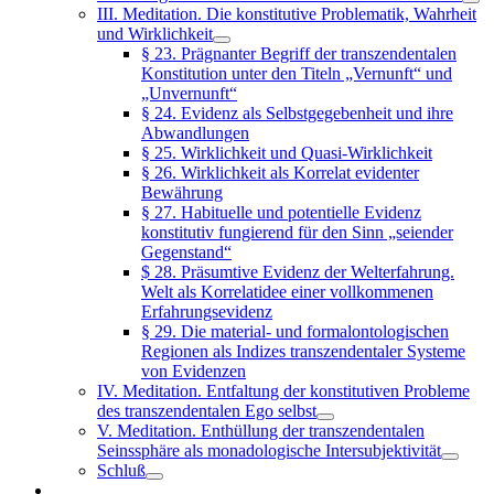
III. Meditation. Die konstitutive Problematik, Wahrheit
und Wirklichkeit
§ 23. Prägnanter Begriff der transzendentalen
Konstitution unter den Titeln „Vernunft“ und
„Unvernunft“
§ 24. Evidenz als Selbstgegebenheit und ihre
Abwandlungen
§ 25. Wirklichkeit und Quasi-Wirklichkeit
§ 26. Wirklichkeit als Korrelat evidenter
Bewährung
§ 27. Habituelle und potentielle Evidenz
konstitutiv fungierend für den Sinn „seiender
Gegenstand“
$ 28. Präsumtive Evidenz der Welterfahrung.
Welt als Korrelatidee einer vollkommenen
Erfahrungsevidenz
§ 29. Die material- und formalontologischen
Regionen als Indizes transzendentaler Systeme
von Evidenzen
IV. Meditation. Entfaltung der konstitutiven Probleme
des transzendentalen Ego selbst
V. Meditation. Enthüllung der transzendentalen
Seinssphäre als monadologische Intersubjektivität
Schluß