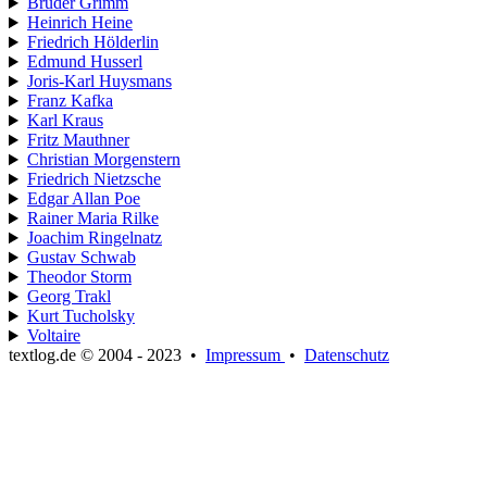
Brüder Grimm
Heinrich Heine
Friedrich Hölderlin
Edmund Husserl
Joris-Karl Huysmans
Franz Kafka
Karl Kraus
Fritz Mauthner
Christian Morgenstern
Friedrich Nietzsche
Edgar Allan Poe
Rainer Maria Rilke
Joachim Ringelnatz
Gustav Schwab
Theodor Storm
Georg Trakl
Kurt Tucholsky
Voltaire
textlog.de © 2004 - 2023
•
Impressum
•
Datenschutz