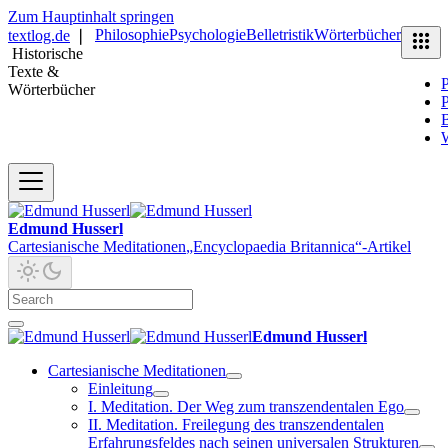
Zum Hauptinhalt springen
Philosophie
Psychologie
Belletristik
Wörterbücher
textlog.de
❘
Historische
Texte &
P
Wörterbücher
P
B
Edmund Husserl
Cartesianische Meditationen
„Encyclopaedia Britannica“-Artikel
Edmund Husserl
Cartesianische Meditationen
Einleitung
I. Meditation. Der Weg zum transzendentalen Ego
II. Meditation. Freilegung des transzendentalen
Erfahrungsfeldes nach seinen universalen Strukturen