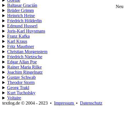
Goethe
Baltasar Gracián
Neu
Brüder Grimm
Heinrich Heine
Friedrich Hölderlin
Edmund Husserl
Joris-Karl Huysmans
Franz Kafka
Karl Kraus
Fritz Mauthner
Christian Morgenstern
Friedrich Nietzsche
Edgar Allan Poe
Rainer Maria Rilke
Joachim Ringelnatz
Gustav Schwab
Theodor Storm
Georg Trakl
Kurt Tucholsky
Voltaire
textlog.de © 2004 - 2023
•
Impressum
•
Datenschutz