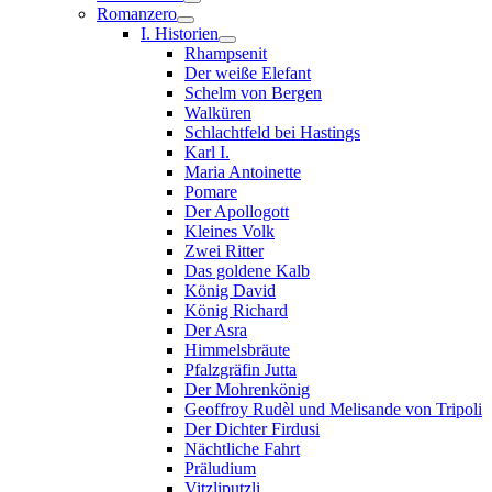
Romanzero
I. Historien
Rhampsenit
Der weiße Elefant
Schelm von Bergen
Walküren
Schlachtfeld bei Hastings
Karl I.
Maria Antoinette
Pomare
Der Apollogott
Kleines Volk
Zwei Ritter
Das goldene Kalb
König David
König Richard
Der Asra
Himmelsbräute
Pfalzgräfin Jutta
Der Mohrenkönig
Geoffroy Rudèl und Melisande von Tripoli
Der Dichter Firdusi
Nächtliche Fahrt
Präludium
Vitzliputzli