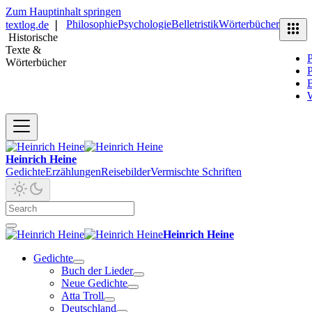
Zum Hauptinhalt springen
Philosophie
Psychologie
Belletristik
Wörterbücher
textlog.de
❘
Historische
Texte &
P
Wörterbücher
P
B
Heinrich Heine
Gedichte
Erzählungen
Reisebilder
Vermischte Schriften
Heinrich Heine
Gedichte
Buch der Lieder
Neue Gedichte
Atta Troll
Deutschland