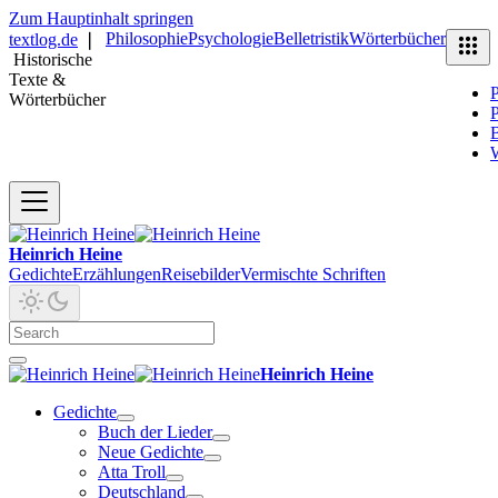
Zum Hauptinhalt springen
Philosophie
Psychologie
Belletristik
Wörterbücher
textlog.de
❘
Historische
Texte &
P
Wörterbücher
P
B
Heinrich Heine
Gedichte
Erzählungen
Reisebilder
Vermischte Schriften
Heinrich Heine
Gedichte
Buch der Lieder
Neue Gedichte
Atta Troll
Deutschland