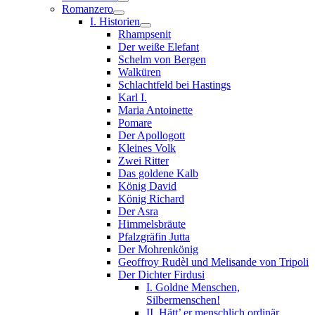
Romanzero
I. Historien
Rhampsenit
Der weiße Elefant
Schelm von Bergen
Walküren
Schlachtfeld bei Hastings
Karl I.
Maria Antoinette
Pomare
Der Apollogott
Kleines Volk
Zwei Ritter
Das goldene Kalb
König David
König Richard
Der Asra
Himmelsbräute
Pfalzgräfin Jutta
Der Mohrenkönig
Geoffroy Rudèl und Melisande von Tripoli
Der Dichter Firdusi
I. Goldne Menschen,
Silbermenschen!
II. Hätt’ er menschlich ordinär