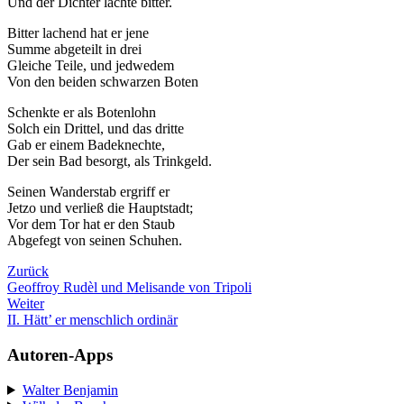
Und der Dichter lachte bitter.
Bitter lachend hat er jene
Summe abgeteilt in drei
Gleiche Teile, und jedwedem
Von den beiden schwarzen Boten
Schenkte er als Botenlohn
Solch ein Drittel, und das dritte
Gab er einem Badeknechte,
Der sein Bad besorgt, als Trinkgeld.
Seinen Wanderstab ergriff er
Jetzo und verließ die Hauptstadt;
Vor dem Tor hat er den Staub
Abgefegt von seinen Schuhen.
Zurück
Geoffroy Rudèl und Melisande von Tripoli
Weiter
II. Hätt’ er menschlich ordinär
Autoren-Apps
Walter Benjamin