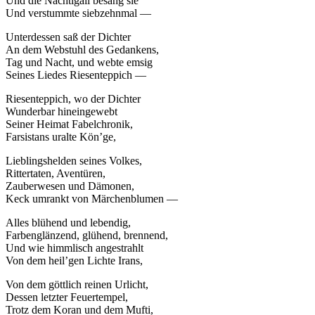
Und die Nachtigall besang sie
Und verstummte siebzehnmal —
Unterdessen saß der Dichter
An dem Webstuhl des Gedankens,
Tag und Nacht, und webte emsig
Seines Liedes Riesenteppich —
Riesenteppich, wo der Dichter
Wunderbar hineingewebt
Seiner Heimat Fabelchronik,
Farsistans uralte Kön’ge,
Lieblingshelden seines Volkes,
Rittertaten, Aventüren,
Zauberwesen und Dämonen,
Keck umrankt von Märchenblumen —
Alles blühend und lebendig,
Farbenglänzend, glühend, brennend,
Und wie himmlisch angestrahlt
Von dem heil’gen Lichte Irans,
Von dem göttlich reinen Urlicht,
Dessen letzter Feuertempel,
Trotz dem Koran und dem Mufti,