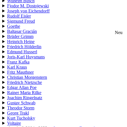
Wilhelm Busch
Fjodor M. Dostojewski
Joseph von Eichendorff
Rudolf Eisler
Sigmund Freud
Goethe
Baltasar Gracián
Neu
Brüder Grimm
Heinrich Heine
Friedrich Hölderlin
Edmund Husserl
Joris-Karl Huysmans
Franz Kafka
Karl Kraus
Fritz Mauthner
Christian Morgenstern
Friedrich Nietzsche
Edgar Allan Poe
Rainer Maria Rilke
Joachim Ringelnatz
Gustav Schwab
Theodor Storm
Georg Trakl
Kurt Tucholsky
Voltaire