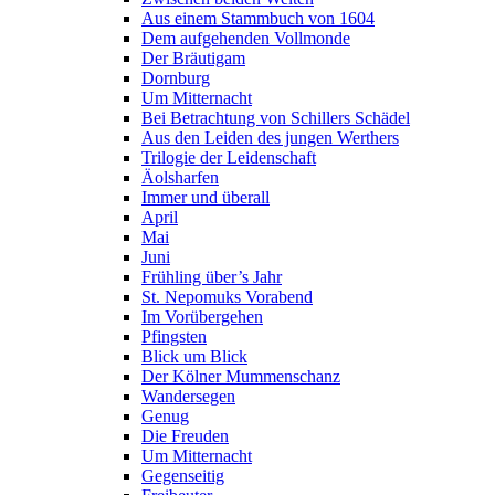
Aus einem Stammbuch von 1604
Dem aufgehenden Vollmonde
Der Bräutigam
Dornburg
Um Mitternacht
Bei Betrachtung von Schillers Schädel
Aus den Leiden des jungen Werthers
Trilogie der Leidenschaft
Äolsharfen
Immer und überall
April
Mai
Juni
Frühling über’s Jahr
St. Nepomuks Vorabend
Im Vorübergehen
Pfingsten
Blick um Blick
Der Kölner Mummenschanz
Wandersegen
Genug
Die Freuden
Um Mitternacht
Gegenseitig