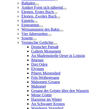
Balladen
Antiker Form sich nähernd
Elegien. Erstes Buch
Elegien. Zweites Buch
Episteln
Epigramme
Weissagungen des Bakis
Vier Jahreszeiten
Sonette
Vermischte Gedichte
Deutscher Parnaß
Gallerts Monument
An Mademoiselle Oeser in Leipzig
Ilmenau
Drei Oden
Elysium
Pilgers Morgenlied
Fels-Weihegesang
Mahomets Gesang
Mahomet
Gesang der Geister über den Wassern
Meine Göttin
Harzreise im Winter
An Schwager Kronos
Wanderers Sturmlied