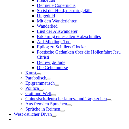
Freibeuter
Der neue Copernicus
So ist der Held, der mir gefällt
Ungeduld
Mit den Wanderjahren
Wanderlied
Lied der Auswanderer
Erklärung eines alten Holzschnittes
Auf Miedings Tod
Epilog zu Schillers Glocke
Poetische Gedanken über die Höllenfahrt Jesu
Christi
Der ewige Jude
Die Geheimnisse
Kunst
Parabolisch
Epigrammatisch
Politica
Gott und Welt
Chinesisch-deutsche Jahres- und Tageszeiten
Aus fremden Sprachen
Sprüche in Reimen
West-östlicher Divan