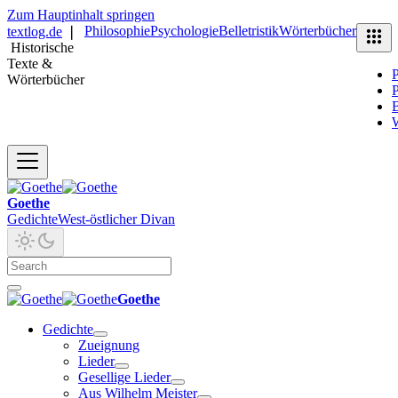
Zum Hauptinhalt springen
Philosophie
Psychologie
Belletristik
Wörterbücher
textlog.de
❘
Historische
Texte &
P
Wörterbücher
P
B
Goethe
Gedichte
West-östlicher Divan
Goethe
Gedichte
Zueignung
Lieder
Gesellige Lieder
Aus Wilhelm Meister