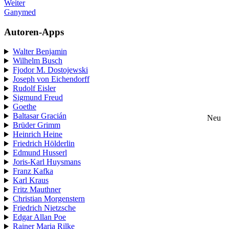
Weiter
Ganymed
Autoren-Apps
Walter Benjamin
Wilhelm Busch
Fjodor M. Dostojewski
Joseph von Eichendorff
Rudolf Eisler
Sigmund Freud
Goethe
Baltasar Gracián
Neu
Brüder Grimm
Heinrich Heine
Friedrich Hölderlin
Edmund Husserl
Joris-Karl Huysmans
Franz Kafka
Karl Kraus
Fritz Mauthner
Christian Morgenstern
Friedrich Nietzsche
Edgar Allan Poe
Rainer Maria Rilke