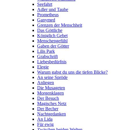
Seefahrt
Adler und Taube
Prometheus
Ganymed
Grenzen der Menschheit
Das Göttliche
Königlich Gebet
Menschengefühl
Gaben der Götter
Lilis Park
Grabschrift
Liebesbedürfnis
Elegie
Warum gabst du uns die tiefen Blicke?
An seine Spröde
Anliegen
Die Musageten
Morgenklagen
Der Besuch
Magisches Netz
Der Becher
Nachtgedanken
An Lida
Für ewig
Zwischen beiden Welten