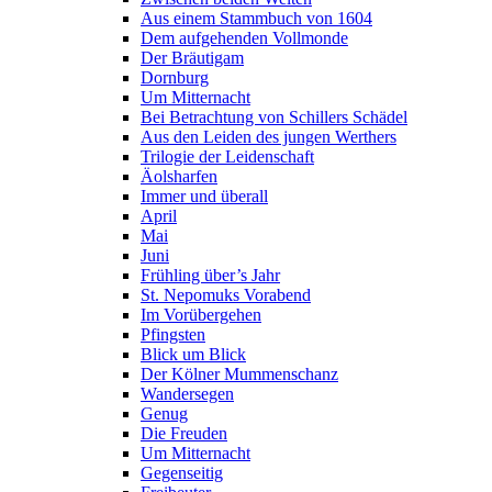
Aus einem Stammbuch von 1604
Dem aufgehenden Vollmonde
Der Bräutigam
Dornburg
Um Mitternacht
Bei Betrachtung von Schillers Schädel
Aus den Leiden des jungen Werthers
Trilogie der Leidenschaft
Äolsharfen
Immer und überall
April
Mai
Juni
Frühling über’s Jahr
St. Nepomuks Vorabend
Im Vorübergehen
Pfingsten
Blick um Blick
Der Kölner Mummenschanz
Wandersegen
Genug
Die Freuden
Um Mitternacht
Gegenseitig