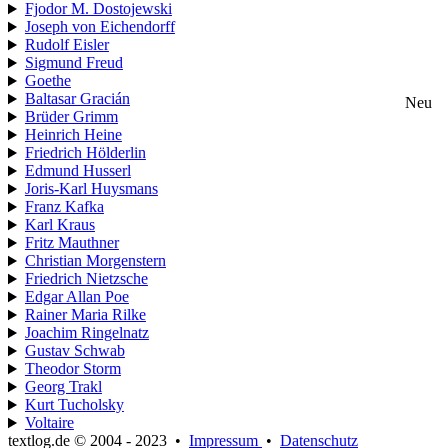
Fjodor M. Dostojewski
Joseph von Eichendorff
Rudolf Eisler
Sigmund Freud
Goethe
Baltasar Gracián
Neu
Brüder Grimm
Heinrich Heine
Friedrich Hölderlin
Edmund Husserl
Joris-Karl Huysmans
Franz Kafka
Karl Kraus
Fritz Mauthner
Christian Morgenstern
Friedrich Nietzsche
Edgar Allan Poe
Rainer Maria Rilke
Joachim Ringelnatz
Gustav Schwab
Theodor Storm
Georg Trakl
Kurt Tucholsky
Voltaire
textlog.de © 2004 - 2023
•
Impressum
•
Datenschutz