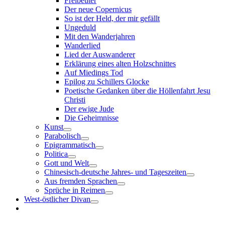
Freibeuter
Der neue Copernicus
So ist der Held, der mir gefällt
Ungeduld
Mit den Wanderjahren
Wanderlied
Lied der Auswanderer
Erklärung eines alten Holzschnittes
Auf Miedings Tod
Epilog zu Schillers Glocke
Poetische Gedanken über die Höllenfahrt Jesu
Christi
Der ewige Jude
Die Geheimnisse
Kunst
Parabolisch
Epigrammatisch
Politica
Gott und Welt
Chinesisch-deutsche Jahres- und Tageszeiten
Aus fremden Sprachen
Sprüche in Reimen
West-östlicher Divan