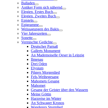
Balladen
Antiker Form sich nähernd
Elegien. Erstes Buch
Elegien. Zweites Buch
Episteln
Epigramme
Weissagungen des Bakis
Vier Jahreszeiten
Sonette
Vermischte Gedichte
Deutscher Parnaß
Gallerts Monument
An Mademoiselle Oeser in Leipzig
Ilmenau
Drei Oden
Elysium
Pilgers Morgenlied
Fels-Weihegesang
Mahomets Gesang
Mahomet
Gesang der Geister über den Wassern
Meine Göttin
Harzreise im Winter
An Schwager Kronos
Wanderers Sturmlied