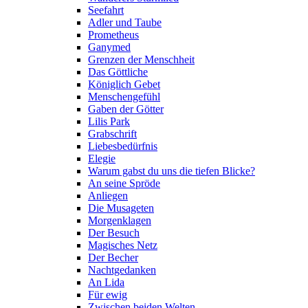
Seefahrt
Adler und Taube
Prometheus
Ganymed
Grenzen der Menschheit
Das Göttliche
Königlich Gebet
Menschengefühl
Gaben der Götter
Lilis Park
Grabschrift
Liebesbedürfnis
Elegie
Warum gabst du uns die tiefen Blicke?
An seine Spröde
Anliegen
Die Musageten
Morgenklagen
Der Besuch
Magisches Netz
Der Becher
Nachtgedanken
An Lida
Für ewig
Zwischen beiden Welten