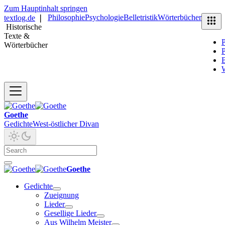
Zum Hauptinhalt springen
Philosophie
Psychologie
Belletristik
Wörterbücher
textlog.de
❘
Historische
Texte &
P
Wörterbücher
P
B
Goethe
Gedichte
West-östlicher Divan
Goethe
Gedichte
Zueignung
Lieder
Gesellige Lieder
Aus Wilhelm Meister