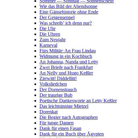
Sommer — Sonntag — Sonnenschein
Wie das Bild der Abendsonne
Eine Gänsehistorie ohne Ende
Der Geigenseppel
Was schreib’ ich denn nur?
Die Uhr
Die Uhren
Zum Neujahr
Karneval
Fürs Militär: An Frau Lindau
Widmung in ein Kochbuch
An Johanna, Nanda und Letty
Zwei Briefe nach Frankfurt
An Nelly und Hugo Keßler
Zirrwitt! Diddellitt!
Volksliedchen
Der Dornenstrauch
Der traurige Bub
Poetische Dankesworte an Letty Keßler
Das leichtsinnige Mietzel
Dorenkat
Die Begier nach Autographen
Für junge Damen
Dank für einen Fasan
Dank für ein Buch über Ägypten