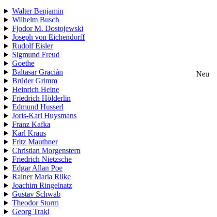
Walter Benjamin
Wilhelm Busch
Fjodor M. Dostojewski
Joseph von Eichendorff
Rudolf Eisler
Sigmund Freud
Goethe
Baltasar Gracián
Neu
Brüder Grimm
Heinrich Heine
Friedrich Hölderlin
Edmund Husserl
Joris-Karl Huysmans
Franz Kafka
Karl Kraus
Fritz Mauthner
Christian Morgenstern
Friedrich Nietzsche
Edgar Allan Poe
Rainer Maria Rilke
Joachim Ringelnatz
Gustav Schwab
Theodor Storm
Georg Trakl