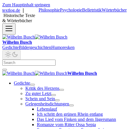
Zum Hauptinhalt springen
Philosophie
Psychologie
Belletristik
Wörterbücher
textlog.de
❘
Historische Texte
& Wörterbücher
Wilhelm Busch
Gedichte
Bildergeschichten
Humoresken
Wilhelm Busch
Gedichte
Kritik des Herzens
Zu guter Letzt
Schein und Sein
Gelegenheitsdichtungen
Lebenslauf
Ich schritt den grünen Rhein entlang
Das Lied vom Finken und dem Jägersmann
Romanze vom Ritter Ossa Sepia