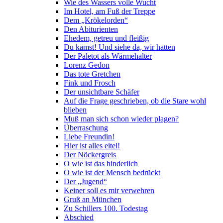
Wie des Wassers volle Wucht
Im Hotel, am Fuß der Treppe
Dem „Krökelorden“
Den Abiturienten
Ehedem, getreu und fleißig
Du kamst! Und siehe da, wir hatten
Der Paletot als Wärmehalter
Lorenz Gedon
Das tote Gretchen
Fink und Frosch
Der unsichtbare Schäfer
Auf die Frage geschrieben, ob die Stare wohl
blieben
Muß man sich schon wieder plagen?
Überraschung
Liebe Freundin!
Hier ist alles eitel!
Der Nöckergreis
O wie ist das hinderlich
O wie ist der Mensch bedrückt
Der „Jugend“
Keiner soll es mir verwehren
Gruß an München
Zu Schillers 100. Todestag
Abschied