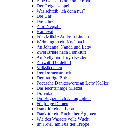
Eine Gänsehistorie ohne Ende
Der Geigenseppel
Was schreib’ ich denn nur?
Die Uhr
Die Uhren
Zum Neujahr
Karneval
Fürs Militär: An Frau Lindau
Widmung in ein Kochbuch
An Johanna, Nanda und Letty
Zwei Briefe nach Frankfurt
An Nelly und Hugo Keßler
Zirrwitt! Diddellitt!
Volksliedchen
Der Dornenstrauch
Der traurige Bub
Poetische Dankesworte an Letty Keßler
Das leichtsinnige Mietzel
Dorenkat
Die Begier nach Autographen
Für junge Damen
Dank für einen Fasan
Dank für ein Buch über Ägypten
Wie des Wassers volle Wucht
Im Hotel, am Fuß der Treppe