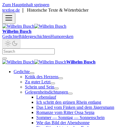
Zum Hauptinhalt springen
textlog.de
❘
Historische Texte & Wörterbücher
Wilhelm Busch
Gedichte
Bildergeschichten
Humoresken
Wilhelm Busch
Gedichte
Kritik des Herzens
Zu guter Letzt
Schein und Sein
Gelegenheitsdichtungen
Lebenslauf
Ich schritt den grünen Rhein entlang
Das Lied vom Finken und dem Jägersmann
Romanze vom Ritter Ossa Sepia
Sommer — Sonntag — Sonnenschein
Wie das Bild der Abendsonne