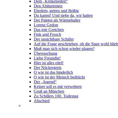
Dem „Krökelorden“
Den Abiturienten
Ehedem, getreu und fleißig
Du kamst! Und siehe da, wir hatten
Der Paletot als Wärmehalter
Lorenz Gedon
Das tote Gretchen
Fink und Frosch
Der unsichtbare Schäfer
Auf die Frage geschrieben, ob die Stare wohl blie
Muß man sich schon wieder plagen?
Überraschung
Liebe Freundin!
Hier ist alles eitel!
Der Nöckergreis
O wie ist das hinderlich
O wie ist der Mensch bedrückt
Der „Jugend“
Keiner soll es mir verwehren
Gruß an München
Zu Schillers 100. Todestag
Abschied