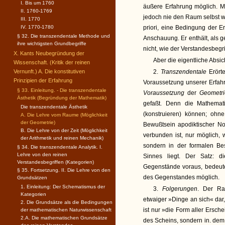
I. Bis um 1760
äußere Erfahrung möglich. 
II. 1760-1769
jedoch nie den Raum selbst w
III. 1770
IV. 1770-1780
priori, eine Bedingung der Er
§ 32. Die transzendentale Methode und
Anschauung. Er enthält, als 
ihre wichtigsten Grundbegriffe
nicht, wie der Verstandesbegrif
X. Kants Neubegründung der
Aber die eigentliche Absic
Wissenschaft. (Kritik der reinen
Vernunft.) A. Die konstitutiven
2.
Transzendentale
Erört
Prinzipien der Erfahrung
Voraussetzung unserer Erfah
§ 33. Einleitung. - Die transzendentale
Voraussetzung
der
Geometri
Ästhetik (Begründung der Mathematik)
gefaßt. Denn die Mathemati
Die transzendentale Ästhetik
(konstruieren) können; ohne
A. Die Lehre vom Raume (Möglichkeit
der Geometrie)
Bewußtsein apodiktischer Not
B. Die Lehre von der Zeit (Möglichkeit
verbunden ist, nur möglich,
der Arithmetik und reinen Mechanik)
sondern in der formalen Be
§ 34. Die transzendentale Analytik. I.
Lehre von den reinen
Sinnes liegt. Der Satz: 
Verstandesbegriffen (Kategorien)
Gegenstände voraus, bedeute
§ 35. Fortsetzung. II. Die Lehre von den
des Gegenstandes möglich.
Grundsätzen
1. Einleitung: Der Schematismus der
3.
Folgerungen
. Der Ra
Kategorien
etwaiger »Dinge an sich« dar
2. Die Grundsätze als die Bedingungen
ist nur »die Form aller Ersc
der mathematischen Naturwissenschaft
2.A. Die mathematischen Grundsätze
des Scheins, sondern in. de