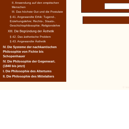
II. Anwendung auf den empirischen
Menschen
III. Das höchste Gut und die Postulate
§ 41. Angewandte Ethik: Tugend-,
Erziehungslehre; Rechts-, Staats-,
Geschichtsphilosophie; Religionslehre
XIII. Die Begründung der Ästhetik
§ 42. Das ästhetische Problem
§ 43. Angewandte Ästhetik
IV. Die Systeme der nachkantischen
Philosophie von Fichte bis
Schopenhauer
IV. Die Philosophie der Gegenwart.
(1840 bis jetzt)
I. Die Philosophie des Altertums
II. Die Philosophie des Mittelalters
© tex