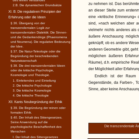
des reinen Verstandes
zu nehmen ist. Das berühmte, 
2.B. Die dynamischen Grundsätze
an dieser Stelle zum erstenma
XI. B. Die regulativen Prinzipien der
eine »kritische Erinnerung«
Erfahrung oder die Ideen
sind, »nach welchen aber a
§ 36. Übergang von der
transzendentalen Logik zur
vielmehr nichts anderes als 
transzendentalen Dialektik: Die Sinnen-
äußere Anschauung möglich i
und die Gedankendinge (Phaenomena
und Noumena). Die regulative Bedeutung
geknüpft; ob es andere Wesen
der Idee.
anderen Geometrie gibt, geht un
§ 37. Die Natur-Teleologie oder die
möglichen äußeren Erfahru
Begründung der beschreibenden
Naturwissenschaft
Räume), d.h.
empirische
Real
§ 38. Die drei transzendentalen Ideen
der Möglichkeit aller Erfahru
oder die kritische Psychologie,
Kosmologie und Theologie.
Endlich ist der Raum di
1. Einleitendes und Einteilung
Gegenstände, da Farben-, 
2. Die kritische Psychologie
Sinne, aber keine Anschauun
3. Die kritische Kosmologie
4. Die kritische Theologie
XII. Kants Neubegründung der Ethik
§ 39. Die Begründung der reinen oder
formalen Ethik.
§ 40. Der Inhalt des Sittengesetzes.
Seine Anwendung auf die
Die transzendentale Äs
psychologische Beschaffenheit des
Menschen
I. Der Inhalt des Sittengesetzes