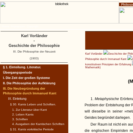
Philos
Home
Impressum
Copyright
Karl Vorländer
-
Geschichte der Philosophie
III. Die Philosophie der Neuzeit
Karl Vorländer
Geschichte der Phil
(1903)
Philosophie durch Immanuel Kant
konstitutiven Prinzipien der Erfahrung
§ 1. Einteilung. Literatur.
Mathematik)
Übergangsperiode
I. Die Zeit der großen Systeme
(M
II. Die Philosophie der Aufklärung
III. Die Neubegründung der
Philosophie durch Immanuel Kant
IX. Einleitung
1.
Metaphysische
Erörter
§ 30. Kants Leben und Schriften.
Problem der Entstehung der 
1. Zur Literatur über Kant
will dieselbe in seiner »me
2. Leben Kants
Geistes begründet darlegen.
3. Schriften
4. Ausgaben der Kantischen Schriften
Der Raum ist nicht ein au
§ 31. Kants vorkritische Periode
die englischen Empiristen m