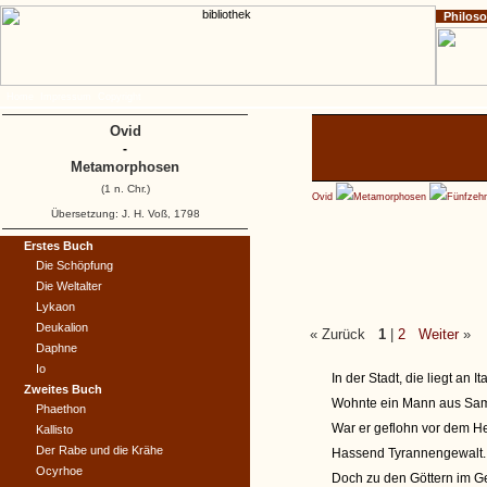
Philos
Home
Impressum
Copyright
Ovid
-
Metamorphosen
(1 n. Chr.)
Ovid
Metamorphosen
Fünfzeh
Übersetzung: J. H. Voß, 1798
Erstes Buch
Die Schöpfung
Die Weltalter
Lykaon
Deukalion
« Zurück
1
|
2
Weiter
»
Daphne
Io
In der Stadt, die liegt an I
Zweites Buch
Wohnte ein Mann aus Sa
Phaethon
War er geflohn vor dem Her
Kallisto
Der Rabe und die Krähe
Hassend Tyrannengewalt. 
Ocyrhoe
Doch zu den Göttern im G