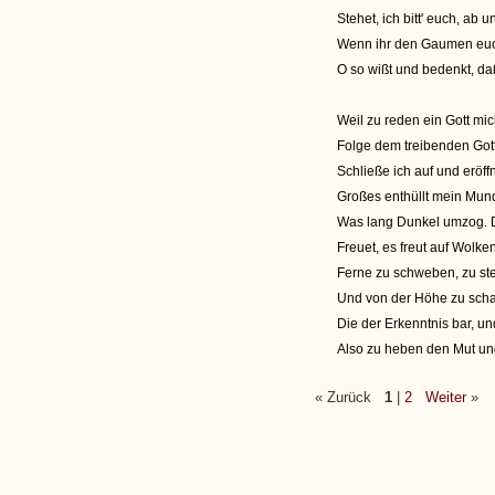
Stehet, ich bitt' euch, ab
Wenn ihr den Gaumen euch 
O so wißt und bedenkt, daß
Weil zu reden ein Gott mich
Folge dem treibenden Got
Schließe ich auf und eröf
Großes enthüllt mein Mund
Was lang Dunkel umzog. 
Freuet, es freut auf Wolke
Ferne zu schweben, zu steh
Und von der Höhe zu scha
Die der Erkenntnis bar, u
Also zu heben den Mut un
« Zurück
1
|
2
Weiter
»