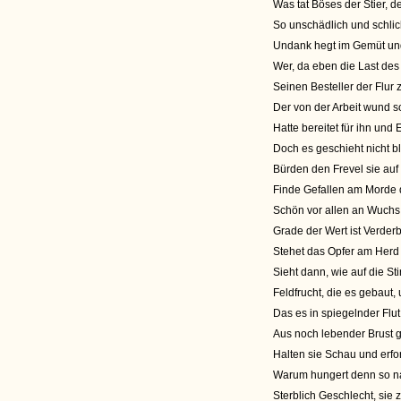
Was tat Böses der Stier, d
So unschädlich und schlic
Undank hegt im Gemüt und
Wer, da eben die Last d
Seinen Besteller der Flur
Der von der Arbeit wund so
Hatte bereitet für ihn und 
Doch es geschieht nicht bl
Bürden den Frevel sie au
Finde Gefallen am Morde
Schön vor allen an Wuchs 
Grade der Wert ist Verde
Stehet das Opfer am Herd
Sieht dann, wie auf die St
Feldfrucht, die es gebaut,
Das es in spiegelnder Flut
Aus noch lebender Brust gl
Halten sie Schau und erfo
Warum hungert denn so n
Sterblich Geschlecht, sie