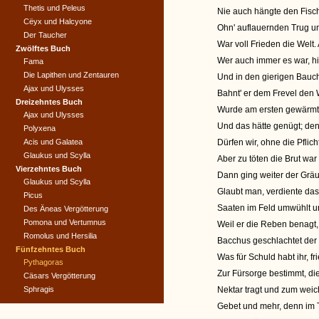
Thetis und Peleus
Nie auch hängte den Fisch
Cëyx und Halcyone
Ohn' auflauernden Trug u
Der Taucher
War voll Frieden die Welt. 
Zwölftes Buch
Wer auch immer es war, hi
Fama
Die Lapithen und Zentauren
Und in den gierigen Bauch
Ajax und Ulysses
Bahnt' er dem Frevel den 
Dreizehntes Buch
Wurde am ersten gewärmt 
Ajax und Ulysses
Und das hätte genügt; de
Polyxena
Acis und Galatea
Dürfen wir, ohne die Pflic
Glaukus und Scylla
Aber zu töten die Brut war 
Vierzehntes Buch
Dann ging weiter der Gräul
Glaukus und Scylla
Glaubt man, verdiente da
Picus
Saaten im Feld umwühlt un
Des Äneas Vergötterung
Pomona und Vertumnus
Weil er die Reben benagt,
Romolus und Hersilia
Bacchus geschlachtet der
Fünfzehntes Buch
Was für Schuld habt ihr, f
Pythagoras
Zur Fürsorge bestimmt, die
Cäsars Vergötterung
Sphragis
Nektar tragt und zum wei
Gebet und mehr, denn im 