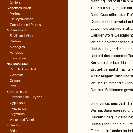
Nahrung und beut euch Kos
Orithya
Tiere nur sättigen sich mit
Siebentes Buch
Medea
Denn Gras nähret das Roß
Die Myrmidonen
Denen jedoch inwohnt un
Cephalus und Prokris
Löwen, die zornige Brut, 
Achtes Buch
Gieriger Wölfe Geschlecht,
Scylla und Minos
Dädalus
Welch ein vermessenes Tu
Meleagros
Und den begehrliche Leib
Achelous
Und mit des Lebenden Tod
Erisichthon
Bei so reichlichem Gut, da
Neuntes Buch
Des Herkules Tod
Zeuget, behagt dir nichts 
Galanthis
Mit unseligem Zahn und zu
Dryope
Weißt du nimmer die Gier 
Iphis
Der zum Schlimmen gewöhn
Zehntes Buch
Orpheus und Eurydice
Cyparissus
Jene verwichene Zeit, die
Hyacinthus
War mit Baumesertrag un
Pygmalion
Reichlich beglückt und bef
Venus und Adonis
Damals schlugen die Luft 
Elftes Buch
Midas
Furchtlos irrt' umher im fr