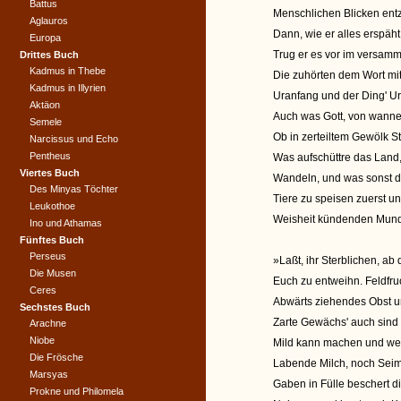
Battus
Menschlichen Blicken ent
Aglauros
Dann, wie er alles erspä
Europa
Trug er es vor im versam
Drittes Buch
Kadmus in Thebe
Die zuhörten dem Wort mit
Kadmus in Illyrien
Uranfang und der Ding' Ur
Aktäon
Auch was Gott, von wannen
Semele
Ob in zerteiltem Gewölk S
Narcissus und Echo
Pentheus
Was aufschüttre das Land
Viertes Buch
Wandeln, und was sonst dun
Des Minyas Töchter
Tiere zu speisen zuerst u
Leukothoe
Weisheit kündenden Mund,
Ino und Athamas
Fünftes Buch
Perseus
»Laßt, ihr Sterblichen, ab 
Die Musen
Euch zu entweihn. Feldfruc
Ceres
Abwärts ziehendes Obst 
Sechstes Buch
Zarte Gewächs' auch sind
Arachne
Niobe
Mild kann machen und we
Die Frösche
Labende Milch, noch Sei
Marsyas
Gaben in Fülle beschert 
Prokne und Philomela