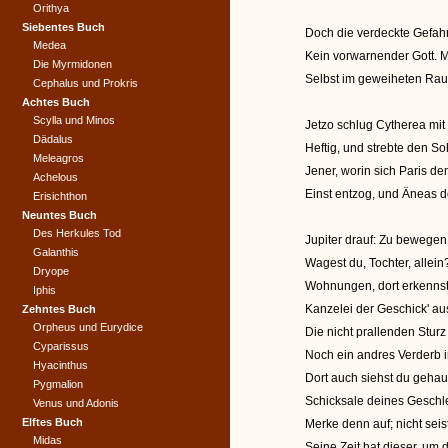
Orithya
Siebentes Buch
Doch die verdeckte Gefa
Medea
Kein vorwarnender Gott. 
Die Myrmidonen
Selbst im geweiheten Raum
Cephalus und Prokris
Achtes Buch
Scylla und Minos
Jetzo schlug Cytherea mit
Dädalus
Heftig, und strebte den So
Meleagros
Jener, worin sich Paris d
Achelous
Einst entzog, und Äneas 
Erisichthon
Neuntes Buch
Des Herkules Tod
Jupiter drauf: Zu bewege
Galanthis
Wagest du, Tochter, allein
Dryope
Wohnungen, dort erkenns
Iphis
Kanzelei der Geschick' a
Zehntes Buch
Orpheus und Eurydice
Die nicht prallenden Stur
Cyparissus
Noch ein andres Verderb in
Hyacinthus
Dort auch siehst du geha
Pygmalion
Schicksale deines Geschlec
Venus und Adonis
Elftes Buch
Merke denn auf; nicht seis
Midas
Seine Zeit hat dieser, um 