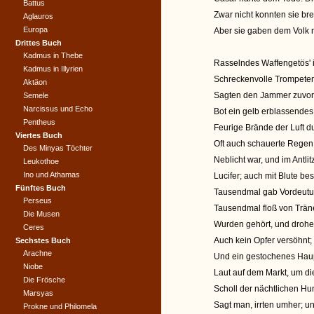
Battus
Zwar nicht konnten sie br
Aglauros
Europa
Aber sie gaben dem Volk n
Drittes Buch
Kadmus in Thebe
Rasselndes Waffengetös' i
Kadmus in Illyrien
Schreckenvolle Trompete
Aktäon
Sagten den Jammer zuvor. 
Semele
Narcissus und Echo
Bot ein gelb erblassende
Pentheus
Feurige Brände der Luft du
Viertes Buch
Oft auch schauerte Regen 
Des Minyas Töchter
Neblicht war, und im Antlit
Leukothoe
Ino und Athamas
Lucifer; auch mit Blute b
Fünftes Buch
Tausendmal gab Vordeutu
Perseus
Tausendmal floß von Trän
Die Musen
Wurden gehört, und drohe
Ceres
Auch kein Opfer versöhnt; 
Sechstes Buch
Arachne
Und ein gestochenes Haup
Niobe
Laut auf dem Markt, um di
Die Frösche
Scholl der nächtlichen H
Marsyas
Sagt man, irrten umher; un
Prokne und Philomela