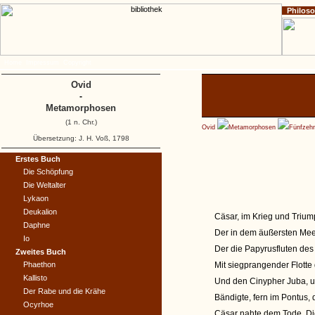
Philos
Home
Impressum
Copyright
Ovid
-
Metamorphosen
(1 n. Chr.)
Ovid
Metamorphosen
Fünfzeh
Übersetzung: J. H. Voß, 1798
Erstes Buch
Die Schöpfung
Die Weltalter
Lykaon
Deukalion
Cäsar, im Krieg und Triumph
Daphne
Der in dem äußersten Mee
Io
Der die Papyrusfluten des
Zweites Buch
Phaethon
Mit siegprangender Flotte
Kallisto
Und den Cinypher Juba, u
Der Rabe und die Krähe
Bändigte, fern im Pontus,
Ocyrhoe
Cäsar nahte dem Tode. Die