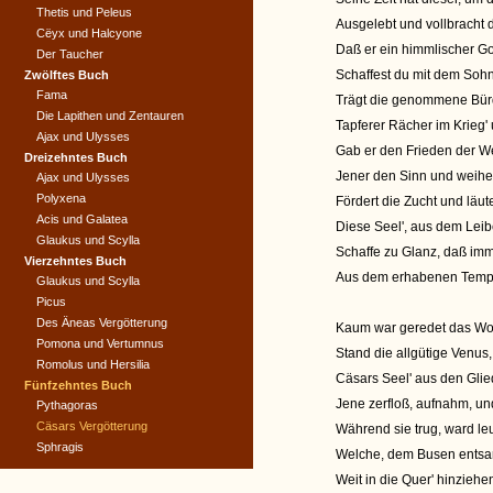
Thetis und Peleus
Ausgelebt und vollbracht 
Cëyx und Halcyone
Daß er ein himmlischer Go
Der Taucher
Schaffest du mit dem Sohn
Zwölftes Buch
Fama
Trägt die genommene Bürd
Die Lapithen und Zentauren
Tapferer Rächer im Krieg' 
Ajax und Ulysses
Gab er den Frieden der We
Dreizehntes Buch
Jener den Sinn und weihet 
Ajax und Ulysses
Polyxena
Fördert die Zucht und läute
Acis und Galatea
Diese Seel', aus dem Leib
Glaukus und Scylla
Schaffe zu Glanz, daß imm
Vierzehntes Buch
Aus dem erhabenen Tempel
Glaukus und Scylla
Picus
Des Äneas Vergötterung
Kaum war geredet das Wor
Pomona und Vertumnus
Stand die allgütige Venus
Romolus und Hersilia
Cäsars Seel' aus den Glied
Fünfzehntes Buch
Jene zerfloß, aufnahm, u
Pythagoras
Cäsars Vergötterung
Während sie trug, ward le
Sphragis
Welche, dem Busen entsan
Weit in die Quer' hinzie