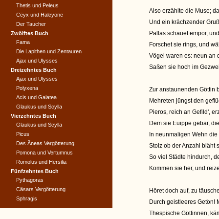
Thetis und Peleus
Also erzählte die Muse; da 
Cëyx und Halcyone
Und ein krächzender Gruß
Der Taucher
Pallas schauet empor, und
Zwölftes Buch
Fama
Forschet sie rings, und w
Die Lapithen und Zentauren
Vögel waren es: neun an d
Ajax und Ulysses
Saßen sie hoch im Gezwei
Dreizehntes Buch
Ajax und Ulysses
Polyxena
Zur anstaunenden Göttin b
Acis und Galatea
Mehreten jüngst den geflü
Glaukus und Scylla
Pieros, reich an Gefild', e
Vierzehntes Buch
Dem sie Euippe gebar, die
Glaukus und Scylla
Picus
In neunmaligen Wehn die 
Des Äneas Vergötterung
Stolz ob der Anzahl bläht
Pomona und Vertumnus
So viel Städte hindurch, 
Romolus und Hersilia
Kommen sie her, und reize
Fünfzehntes Buch
Pythagoras
Cäsars Vergötterung
Höret doch auf, zu täusch
Sphragis
Durch geistleeres Getön! M
Thespische Göttinnen, käm