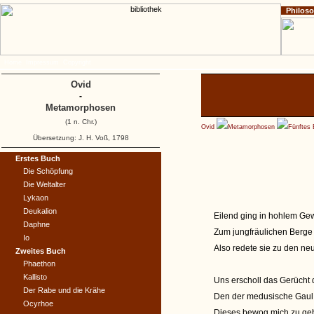
Philos
Home
Impressum
Copyright
Ovid
-
Metamorphosen
(1 n. Chr.)
Ovid
Metamorphosen
Fünftes
Übersetzung: J. H. Voß, 1798
Erstes Buch
Die Schöpfung
Die Weltalter
Lykaon
Deukalion
Eilend ging in hohlem Gewö
Daphne
Zum jungfräulichen Berge 
Io
Also redete sie zu den n
Zweites Buch
Phaethon
Kallisto
Uns erscholl das Gerücht
Der Rabe und die Krähe
Den der medusische Gaul, 
Ocyrhoe
Dieses bewog mich zu ge