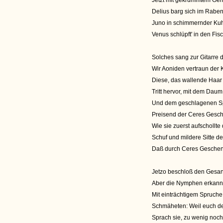
Jetzt mit gekrümmtem Gehö
Delius barg sich im Rabe
Juno in schimmernder Kuh,
Venus schlüpft' in den Fisch
Solches sang zur Gitarre 
Wir Aoniden vertraun der 
Diese, das wallende Haar
Tritt hervor, mit dem Dau
Und dem geschlagenen Spi
Preisend der Ceres Gesche
Wie sie zuerst aufschollt
Schuf und mildere Sitte d
Daß durch Ceres Geschen
Jetzo beschloß den Gesan
Aber die Nymphen erkannt
Mit einträchtigem Spruche
Schmäheten: Weil euch de
Sprach sie, zu wenig noch