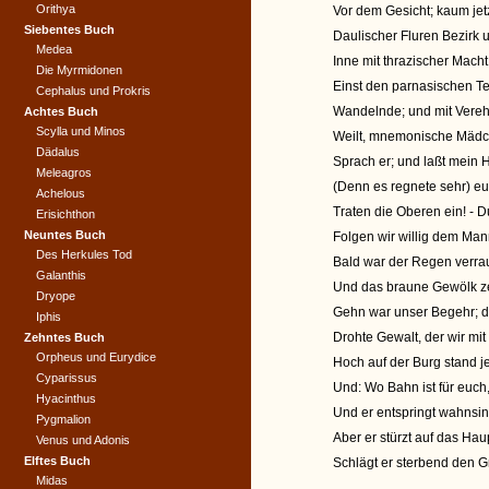
Orithya
Vor dem Gesicht; kaum jet
Siebentes Buch
Daulischer Fluren Bezirk 
Medea
Inne mit thrazischer Macht;
Die Myrmidonen
Einst den parnasischen Te
Cephalus und Prokris
Wandelnde; und mit Vereh
Achtes Buch
Scylla und Minos
Weilt, mnemonische Mädche
Dädalus
Sprach er; und laßt mein 
Meleagros
(Denn es regnete sehr) euch
Achelous
Traten die Oberen ein! - D
Erisichthon
Neuntes Buch
Folgen wir willig dem Man
Des Herkules Tod
Bald war der Regen verra
Galanthis
Und das braune Gewölk ze
Dryope
Gehn war unser Begehr; d
Iphis
Drohte Gewalt, der wir m
Zehntes Buch
Orpheus und Eurydice
Hoch auf der Burg stand je
Cyparissus
Und: Wo Bahn ist für euch, d
Hyacinthus
Und er entspringt wahnsin
Pygmalion
Aber er stürzt auf das Ha
Venus und Adonis
Elftes Buch
Schlägt er sterbend den G
Midas