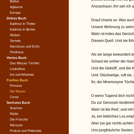
Battus
Anzuschaun; ihn sah ich a
Aglauros
Europa
Drittes Buch
Drauf Urania so: Was auch
Kadmus in Thebe
Unsere Wohnung zu sehn; 
Kadmus in Illyrien
Wahr ist indes das Gerüc
Aktäon
Diesem Quell. Und sie führ
Semele
Narcissus und Echo
Pentheus
Als sie lange bewundert 
Viertes Buch
Schaut sie umher die Hain
Des Minyas Töchter
Und die Geklüft', und die 
Leukothoe
Ino und Athamas
Und: Glückselige, ruft si
Fünftes Buch
Ihr, der Mnemosyne Töchte
Perseus
Die Musen
O wenn Tugend dich nicht
Ceres
Du zur Genossin bestimmt,
Sechstes Buch
Arachne
Wahr ist die Red', und mi
Niobe
Ja, ein liebliches Los empf
Die Frösche
Aber (so gar nichts achtet 
Marsyas
Uns jungfräuliche Seelen
Prokne und Philomela