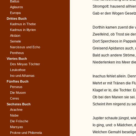
Battus
Stromgott: hausend allhier
Aglauros
Europa
Gab er den Wogen Gesetz
Drittes Buch
Kadmus in Thebe
Dorthin kamen zuerst die
Kadmus in Illyrien
Zweifelnd, ob Trost sie d
Aktäon
Dort Spercheos in Pappeln
Semele
Narcissus und Echo
Greisend Apidanos auch, 
Pentheus
Bald auch andere Ströme, d
Viertes Buch
Niederlenken ins Meer d
Des Minyas Töchter
Leukothoe
Ino und Athamas
Inachus fehlet allein. Denn
Fünftes Buch
Mehrt er mit Tränen die Flu
Perseus
Klaget er Io, die Tochter. 
Die Musen
Ob bei den Manen sie sei. 
Ceres
Scheint ihm nirgend zu se
Sechstes Buch
Arachne
Niobe
Jupiter schaute jüngst, w
Die Frösche
Io ging, und: o Mädchen, di
Marsyas
Welchen Gemahl beseligen
Prokne und Philomela