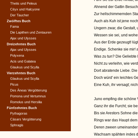
Thetis und Peleus
Ahnend der Gattin Besuch,
Cëyx und Halcyone
Zur hellschimmernden Star
Der Taucher
Auch als Kuh ist jene noch
Zwölftes Buch
Fama
Ungern zwar, die Gestalt,
Die Lapithen und Zentauren
Wessen sie sei, und woher,
Ajax und Ulysses
Aus der Erde gezeugt! lüg
Dreizehntes Buch
Endige. Schenke sie mir! 
Ajax und Ulysses
Polyxena
Was zu tun? Die Geliebte
Acis und Galatea
Nicht zu verleihn, wie ver
Glaukus und Scylla
Dort abratende Liebe. Di
Vierzehntes Buch
Doch würd' ein leichtes 
Glaukus und Scylla
Picus
Eine Kuh, ihr versagt; nic
Des Äneas Vergötterung
Pomona und Vertumnus
Juno empfing die schöne 
Romolus und Hersilia
Ganz ihr die Furcht; sie b
Fünfzehntes Buch
Bis sie Arestors Sohne die
Pythagoras
Cäsars Vergötterung
Rings war das Haupt dem A
Sphragis
Deren zween umeinander
Wachsam spähten indes di