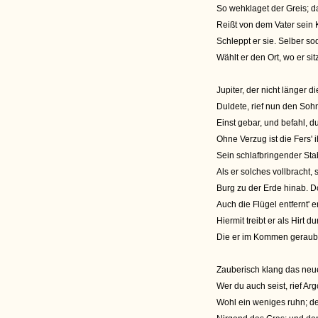
So wehklaget der Greis; da
Reißt von dem Vater sein
Schleppt er sie. Selber 
Wählt er den Ort, wo er s
Jupiter, der nicht länger 
Duldete, rief nun den Sohn
Einst gebar, und befahl, d
Ohne Verzug ist die Fers' i
Sein schlafbringender Sta
Als er solches vollbracht,
Burg zu der Erde hinab. Do
Auch die Flügel entfernt' 
Hiermit treibt er als Hirt 
Die er im Kommen geraubt
Zauberisch klang das neu
Wer du auch seist, rief Ar
Wohl ein weniges ruhn; de