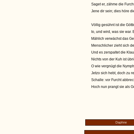
Saget er, zähme die Furch
Jene dir sein; dies höre d
Völlig gesühnt ist die Gött
Io, und wird, was sie war.
Mählich verwächst das Ge
Menschlicher zieht sich d
Und es zerspaltet die Klau
Nichts von der Kuh ist übri
O wie vergnügt die Nymph
Jetzo sich hebt, doch zu r
Schalle: vor Furcht abbre
Hoch nun prangt sie als Gö
Daphne