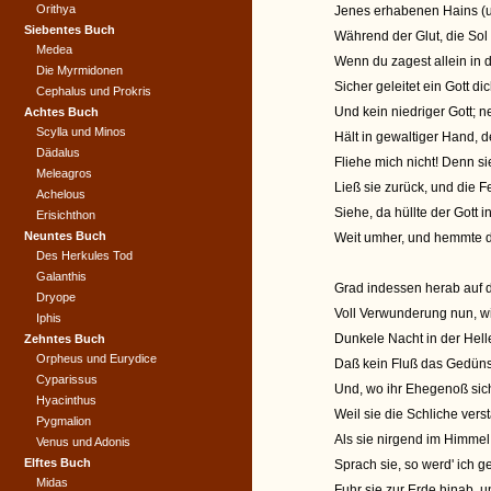
Orithya
Jenes erhabenen Hains (u
Siebentes Buch
Während der Glut, die Sol
Medea
Wenn du zagest allein in 
Die Myrmidonen
Sicher geleitet ein Gott di
Cephalus und Prokris
Und kein niedriger Gott; 
Achtes Buch
Scylla und Minos
Hält in gewaltiger Hand, 
Dädalus
Fliehe mich nicht! Denn s
Meleagros
Ließ sie zurück, und die 
Achelous
Siehe, da hüllte der Gott 
Erisichthon
Neuntes Buch
Weit umher, und hemmte d
Des Herkules Tod
Galanthis
Grad indessen herab auf 
Dryope
Voll Verwunderung nun, wi
Iphis
Dunkele Nacht in der Helle
Zehntes Buch
Orpheus und Eurydice
Daß kein Fluß das Gedüns
Cyparissus
Und, wo ihr Ehegenoß sich
Hyacinthus
Weil sie die Schliche vers
Pygmalion
Als sie nirgend im Himmel 
Venus und Adonis
Elftes Buch
Sprach sie, so werd' ich 
Midas
Fuhr sie zur Erde hinab, 