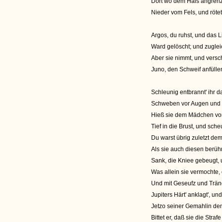
Dort wo dem Hals angrenze
Nieder vom Fels, und rötet
Argos, du ruhst, und das Li
Ward gelöscht; und zuglei
Aber sie nimmt, und versc
Juno, den Schweif anfüllen
Schleunig entbrannt' ihr d
Schweben vor Augen und G
Hieß sie dem Mädchen von
Tief in die Brust, und sch
Du warst übrig zuletzt de
Als sie auch diesen berüh
Sank, die Kniee gebeugt,
Was allein sie vermochte, 
Und mit Geseufz und Tr
Jupiters Härt' anklagt', u
Jetzo seiner Gemahlin de
Bittet er, daß sie die Stra