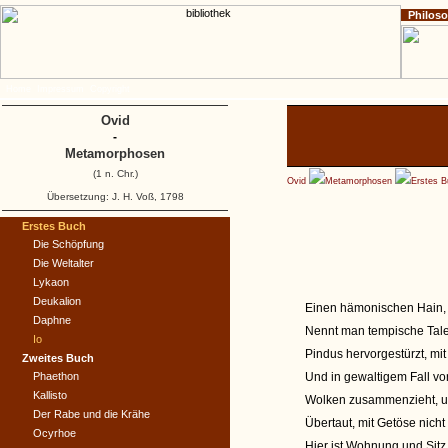
Philos
Home
Impressum
Copyright
Ovid
-
Metamorphosen
(1 n. Chr.)
Ovid
Metamorphosen
Erstes 
Übersetzung: J. H. Voß, 1798
Erstes Buch
Die Schöpfung
Die Weltalter
Lykaon
Deukalion
Einen hämonischen Hain, d
Daphne
Nennt man tempische Tal
Io
Pindus hervorgestürzt, mi
Zweites Buch
Phaethon
Und in gewaltigem Fall v
Kallisto
Wolken zusammenzieht, un
Der Rabe und die Krähe
Übertaut, mit Getöse nich
Ocyrhoe
Hier ist Wohnung und Sit