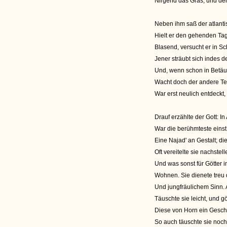
Nirgend das Gras; und den 
Neben ihm saß der atlant
Hielt er den gehenden Tag
Blasend, versucht er in S
Jener sträubt sich indes
Und, wenn schon in Betäu
Wacht doch der andere Teil
War erst neulich entdeckt, 
Drauf erzählte der Gott: I
War die berühmteste eins
Eine Najad' an Gestalt; di
Oft vereitelte sie nachste
Und was sonst für Götter 
Wohnen. Sie dienete treu d
Und jungfräulichem Sinn.
Täuschte sie leicht, und g
Diese von Horn ein Geschoß
So auch täuschte sie noch