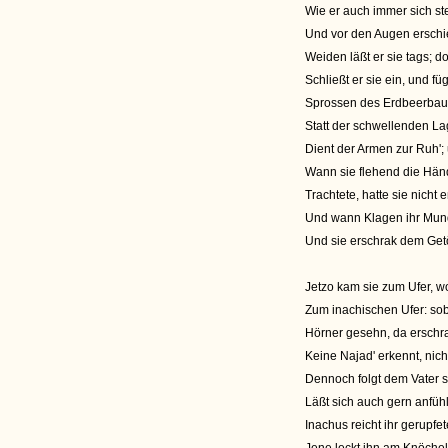
Wie er auch immer sich stel
Und vor den Augen erschi
Weiden läßt er sie tags; 
Schließt er sie ein, und 
Sprossen des Erdbeerbaums
Statt der schwellenden Lag
Dient der Armen zur Ruh';
Wann sie flehend die Hän
Trachtete, hatte sie nich
Und wann Klagen ihr Mund 
Und sie erschrak dem Getö
Jetzo kam sie zum Ufer, wo 
Zum inachischen Ufer: soba
Hörner gesehn, da erschrak
Keine Najad' erkennt, nich
Dennoch folgt dem Vater s
Läßt sich auch gern anfü
Inachus reicht ihr gerupfe