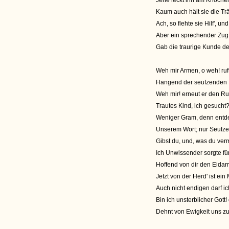
Jene leckt ihn am Knöchel
Kaum auch hält sie die Trä
Ach, so flehte sie Hilf', 
Aber ein sprechender Zug
Gab die traurige Kunde d
Weh mir Armen, o weh! ruf
Hangend der seufzenden 
Weh mir! erneut er den Ruf.
Trautes Kind, ich gesucht
Weniger Gram, denn entdec
Unserem Wort; nur Seufzer
Gibst du, und, was du ve
Ich Unwissender sorgte f
Hoffend von dir den Eidam
Jetzt von der Herd' ist ei
Auch nicht endigen darf i
Bin ich unsterblicher Gott
Dehnt von Ewigkeit uns z