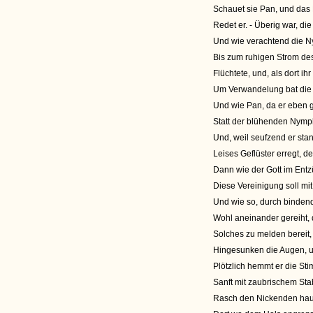
Schauet sie Pan, und das H
Redet er. - Überig war, d
Und wie verachtend die 
Bis zum ruhigen Strom de
Flüchtete, und, als dort ih
Um Verwandelung bat die 
Und wie Pan, da er eben g
Statt der blühenden Nym
Und, weil seufzend er sta
Leises Geflüster erregt, d
Dann wie der Gott im Ent
Diese Vereinigung soll mit
Und wie so, durch binden
Wohl aneinander gereiht,
Solches zu melden bereit,
Hingesunken die Augen, u
Plötzlich hemmt er die Sti
Sanft mit zaubrischem St
Rasch den Nickenden haut