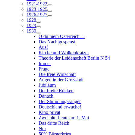
1921-1922
1923-1925
1926-1927
1928
1929
1930
O du mein Österreich –!
Das Nachtgespenst
Aus!
Kirche und Wolkenkratzer
Theorie der Leidenschaft Berlin N 54
Immer
Frage
Die freie Wirtschaft
Augen in der Großstadt
Jubiläum
Der breite Rücken
Danach
Der Stimmungssänger
Deutschland erwache!
Kino privat
Zwei alte Leute am 1. Mai
Das dritte Reich
Nur
50% Bürgerkrieg