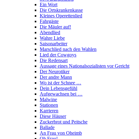
Ein Wort
Die Ortskrankenkasse
Kleines Operettenlied
Fahrgäste
Die Mäuler auf!
Abendlied
Wahre Liebe
Saisonarbeiter
Marschlied nach den Wahlen
Lied der Cowgoys
Die Redensart
Aussage eines Nationalsozialisten vor Gericht
Der Neurotiker
Der andre Mann
Wo ist der Schnee …
Dein Lebensgefühl
Aufgewachsen bei …
Malwine
Stationen
Karrieren
Diese Häuser
Zuckerbrot und Peitsche
Ballade
An Frau von Oheimb
Oh Frau!