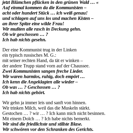
jetzt Blümchen pflücken in den grünen Wald … «
Auf einmal kommen da die Kommunisten –
acht oder hundert Stück … ich weiß genau!
und schlagen auf uns los und machen Kisten –
an ihrer Spitze eine wilde Frau!
Wir mußten alle rasch in Deckung gehn.
Ob wir geschossen … ?
Ich hab nichts gesehn.
Der eine Kommunist trug in der Linken
ein typisch russisches M. G.:
mit seiner rechten Hand, da tät er winken –
der andere Trupp stand vorn auf der Chaussee.
Zwei Kommunisten sangen freche Lieder.
Wir waren harmlos, ruhig, doch empört …
Ich kenn die Angeklagten alle wieder –
Ob was … ? Geschossen … ?
Ich hab nichts gehört.
Wir gehn ja immer leis und sanft von hinnen.
Wir trinken Milch, weil das die Muskeln stärkt.
Gestochen … ? wir … ? Ich kann mich nicht besinnen.
Mit einem Dolch … ? Ich habe nichts bemerkt.
Wir sind die friedlichste und stillste Blase.
Wir schwören vor den Schranken des Gerichts.