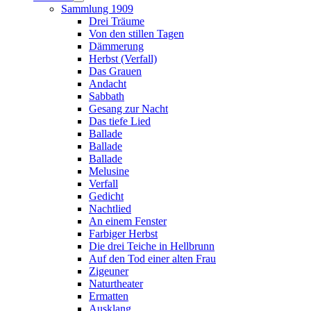
Sammlung 1909
Drei Träume
Von den stillen Tagen
Dämmerung
Herbst (Verfall)
Das Grauen
Andacht
Sabbath
Gesang zur Nacht
Das tiefe Lied
Ballade
Ballade
Ballade
Melusine
Verfall
Gedicht
Nachtlied
An einem Fenster
Farbiger Herbst
Die drei Teiche in Hellbrunn
Auf den Tod einer alten Frau
Zigeuner
Naturtheater
Ermatten
Ausklang