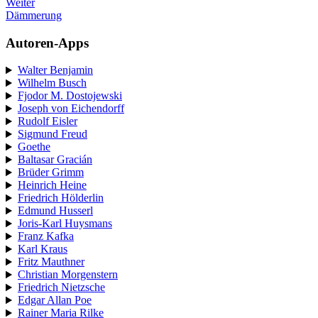
Weiter
Dämmerung
Autoren-Apps
Walter Benjamin
Wilhelm Busch
Fjodor M. Dostojewski
Joseph von Eichendorff
Rudolf Eisler
Sigmund Freud
Goethe
Baltasar Gracián
Brüder Grimm
Heinrich Heine
Friedrich Hölderlin
Edmund Husserl
Joris-Karl Huysmans
Franz Kafka
Karl Kraus
Fritz Mauthner
Christian Morgenstern
Friedrich Nietzsche
Edgar Allan Poe
Rainer Maria Rilke