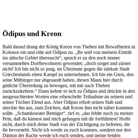
Ödipus und Kreon
Bald darauf drang der König Kreon von Theben mit Bewaffneten in
Kolonos ein und eilte auf Ödipus zu. „Ihr seid von meinem Eintritt
ins attische Gebiet überrascht“, sprach er zu den noch immer
versammelten Dorfbewohnern gewendet; „doch sorget und zürnet
nicht! Ich bin nicht so jung, im Übermute gegen die stärkste Stadt
Griechenlands einen Kampf zu unternehmen. Ich bin ein Greis, den
seine Mitbürger nur abgesandt haben, diesen Mann hier durch
gütliche Überredung zu bewegen, mit mir nach Theben
zurückzukehren.“ Dann kehrte er sich zu Ödipus und drückte in den
ausgesuchtesten Worten eine erheuchelte Teilnahme an seinem und
seiner Töchter Elend aus. Aber Ödipus erhob seinen Stab und
streckte ihn aus, zum Zeichen, daß Kreon ihm nicht näher kommen
sollte. „Schamlosester Betrüger“, rief er, „das fehlte noch zu meiner
Pein, daß du kämest und mich gefangen mit dir fortführtest! Hoffe
nicht, durch mich deine Stadt von der Züchtigung zu befreien, die
ihr bevorsteht. Nicht ich werde zu euch kommen, sondern nur den
Dämon der Rache werde ich euch senden, und meine beiden