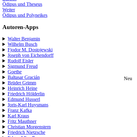
Ödipus und Theseus
Weiter
Ödipus und Polyneikes
Autoren-Apps
Walter Benjamin
Wilhelm Busch
Fjodor M. Dostojewski
Joseph von Eichendorff
Rudolf Eisler
Sigmund Freud
Goethe
Baltasar Gracián
Neu
Brüder Grimm
Heinrich Heine
Friedrich Hölderlin
Edmund Husserl
Joris-Karl Huysmans
Franz Kafka
Karl Kraus
Fritz Mauthner
Christian Morgenstern
Friedrich Nietzsche