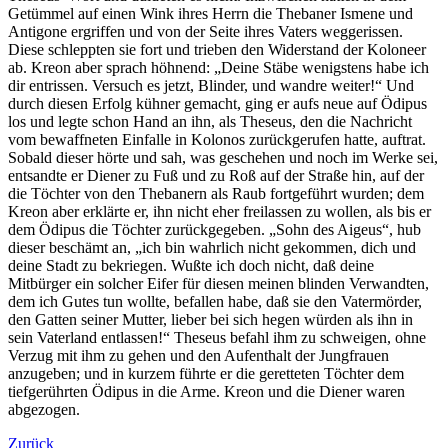
Getümmel auf einen Wink ihres Herrn die Thebaner Ismene und
Antigone ergriffen und von der Seite ihres Vaters weggerissen.
Diese schleppten sie fort und trieben den Widerstand der Koloneer
ab. Kreon aber sprach höhnend: „Deine Stäbe wenigstens habe ich
dir entrissen. Versuch es jetzt, Blinder, und wandre weiter!“ Und
durch diesen Erfolg kühner gemacht, ging er aufs neue auf Ödipus
los und legte schon Hand an ihn, als Theseus, den die Nachricht
vom bewaffneten Einfalle in Kolonos zurückgerufen hatte, auftrat.
Sobald dieser hörte und sah, was geschehen und noch im Werke sei,
entsandte er Diener zu Fuß und zu Roß auf der Straße hin, auf der
die Töchter von den Thebanern als Raub fortgeführt wurden; dem
Kreon aber erklärte er, ihn nicht eher freilassen zu wollen, als bis er
dem Ödipus die Töchter zurückgegeben. „Sohn des Aigeus“, hub
dieser beschämt an, „ich bin wahrlich nicht gekommen, dich und
deine Stadt zu bekriegen. Wußte ich doch nicht, daß deine
Mitbürger ein solcher Eifer für diesen meinen blinden Verwandten,
dem ich Gutes tun wollte, befallen habe, daß sie den Vatermörder,
den Gatten seiner Mutter, lieber bei sich hegen würden als ihn in
sein Vaterland entlassen!“ Theseus befahl ihm zu schweigen, ohne
Verzug mit ihm zu gehen und den Aufenthalt der Jungfrauen
anzugeben; und in kurzem führte er die geretteten Töchter dem
tiefgerührten Ödipus in die Arme. Kreon und die Diener waren
abgezogen.
Zurück