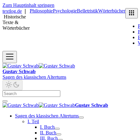
Zum Hauptinhalt springen
Philosophie
Psychologie
Belletristik
Wörterbücher
textlog.de
❘
Historische
Texte &
P
Wörterbücher
P
B
Gustav Schwab
Sagen des klassischen Altertums
Gustav Schwab
Sagen des klassischen Altertums
I. Teil
I. Buch
II. Buch
III. Buch