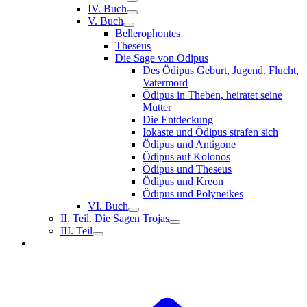
IV. Buch
V. Buch
Bellerophontes
Theseus
Die Sage von Ödipus
Des Ödipus Geburt, Jugend, Flucht,
Vatermord
Ödipus in Theben, heiratet seine
Mutter
Die Entdeckung
Iokaste und Ödipus strafen sich
Ödipus und Antigone
Ödipus auf Kolonos
Ödipus und Theseus
Ödipus und Kreon
Ödipus und Polyneikes
VI. Buch
II. Teil. Die Sagen Trojas
III. Teil