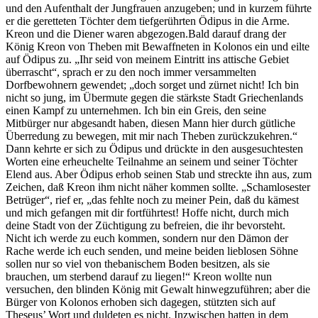
und den Aufenthalt der Jungfrauen anzugeben; und in kurzem führte
er die geretteten Töchter dem tiefgerührten Ödipus in die Arme.
Kreon und die Diener waren abgezogen.Bald darauf drang der
König Kreon von Theben mit Bewaffneten in Kolonos ein und eilte
auf Ödipus zu. „Ihr seid von meinem Eintritt ins attische Gebiet
überrascht“, sprach er zu den noch immer versammelten
Dorfbewohnern gewendet; „doch sorget und zürnet nicht! Ich bin
nicht so jung, im Übermute gegen die stärkste Stadt Griechenlands
einen Kampf zu unternehmen. Ich bin ein Greis, den seine
Mitbürger nur abgesandt haben, diesen Mann hier durch gütliche
Überredung zu bewegen, mit mir nach Theben zurückzukehren.“
Dann kehrte er sich zu Ödipus und drückte in den ausgesuchtesten
Worten eine erheuchelte Teilnahme an seinem und seiner Töchter
Elend aus. Aber Ödipus erhob seinen Stab und streckte ihn aus, zum
Zeichen, daß Kreon ihm nicht näher kommen sollte. „Schamlosester
Betrüger“, rief er, „das fehlte noch zu meiner Pein, daß du kämest
und mich gefangen mit dir fortführtest! Hoffe nicht, durch mich
deine Stadt von der Züchtigung zu befreien, die ihr bevorsteht.
Nicht ich werde zu euch kommen, sondern nur den Dämon der
Rache werde ich euch senden, und meine beiden lieblosen Söhne
sollen nur so viel von thebanischem Boden besitzen, als sie
brauchen, um sterbend darauf zu liegen!“ Kreon wollte nun
versuchen, den blinden König mit Gewalt hinwegzuführen; aber die
Bürger von Kolonos erhoben sich dagegen, stützten sich auf
Theseus’ Wort und duldeten es nicht. Inzwischen hatten in dem