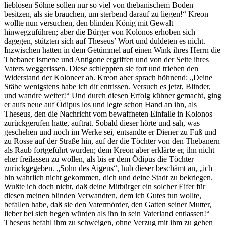
lieblosen Söhne sollen nur so viel von thebanischem Boden
besitzen, als sie brauchen, um sterbend darauf zu liegen!“ Kreon
wollte nun versuchen, den blinden König mit Gewalt
hinwegzuführen; aber die Bürger von Kolonos erhoben sich
dagegen, stützten sich auf Theseus’ Wort und duldeten es nicht.
Inzwischen hatten in dem Getümmel auf einen Wink ihres Herrn die
Thebaner Ismene und Antigone ergriffen und von der Seite ihres
Vaters weggerissen. Diese schleppten sie fort und trieben den
Widerstand der Koloneer ab. Kreon aber sprach höhnend: „Deine
Stäbe wenigstens habe ich dir entrissen. Versuch es jetzt, Blinder,
und wandre weiter!“ Und durch diesen Erfolg kühner gemacht, ging
er aufs neue auf Ödipus los und legte schon Hand an ihn, als
Theseus, den die Nachricht vom bewaffneten Einfalle in Kolonos
zurückgerufen hatte, auftrat. Sobald dieser hörte und sah, was
geschehen und noch im Werke sei, entsandte er Diener zu Fuß und
zu Rosse auf der Straße hin, auf der die Töchter von den Thebanern
als Raub fortgeführt wurden; dem Kreon aber erklärte er, ihn nicht
eher freilassen zu wollen, als bis er dem Ödipus die Töchter
zurückgegeben. „Sohn des Aigeus“, hub dieser beschämt an, „ich
bin wahrlich nicht gekommen, dich und deine Stadt zu bekriegen.
Wußte ich doch nicht, daß deine Mitbürger ein solcher Eifer für
diesen meinen blinden Verwandten, dem ich Gutes tun wollte,
befallen habe, daß sie den Vatermörder, den Gatten seiner Mutter,
lieber bei sich hegen würden als ihn in sein Vaterland entlassen!“
Theseus befahl ihm zu schweigen, ohne Verzug mit ihm zu gehen