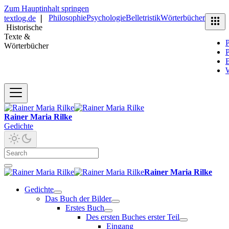
Zum Hauptinhalt springen
Philosophie
Psychologie
Belletristik
Wörterbücher
textlog.de
❘
Historische
Texte &
P
Wörterbücher
P
B
Rainer Maria Rilke
Gedichte
Rainer Maria Rilke
Gedichte
Das Buch der Bilder
Erstes Buch
Des ersten Buches erster Teil
Eingang