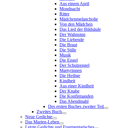
Aus einem April
Mondnacht
Ritter
Mädchenmelancholie
Von den Mädchen
Das Lied der Bildsäule
Der Wahnsinn
Die Liebende
Die Braut
Die Stille
Musik
Die Engel
Der Schutzengel
Martyrinnen
Die Heilige
Kindheit
Aus einer Kindheit
Der Knabe
Die Konfirmanden
Das Abendmahl
Des ersten Buches zweiter Teil
Zweites Buch
Neue Gedichte
Das Marien-Leben
Letzte Gedichte und Fragmentarisches