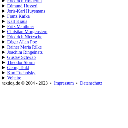
Friedrich Hölderlin
Edmund Husserl
Joris-Karl Huysmans
Franz Kafka
Karl Kraus
Fritz Mauthner
Christian Morgenstern
Friedrich Nietzsche
Edgar Allan Poe
Rainer Maria Rilke
Joachim Ringelnatz
Gustav Schwab
Theodor Storm
Georg Trakl
Kurt Tucholsky
Voltaire
textlog.de © 2004 - 2023
•
Impressum
•
Datenschutz