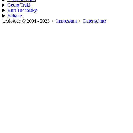
Georg Trakl
Kurt Tucholsky
Voltaire
textlog.de © 2004 - 2023
•
Impressum
•
Datenschutz