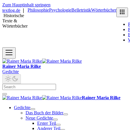
Zum Hauptinhalt springen
Philosophie
Psychologie
Belletristik
Wörterbücher
textlog.de
❘
Historische
Texte &
P
Wörterbücher
P
B
Rainer Maria Rilke
Gedichte
Rainer Maria Rilke
Gedichte
Das Buch der Bilder
Neue Gedichte
Erster Teil
Anderer Teil