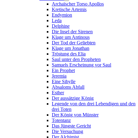
Archaïscher Torso Apollos
Kretische Artemis
Endymion
Leda
Delphine
Die Insel der Sirenen
Klage um Antinous
Der Tod der Geliebten
Klage um Jonathan
Tröstung des Elia
Saul unter den Propheten
Samuels Erscheinung vor Saul
Ein Prophet
Jeremia
Eine Sibylle
Absaloms Abfall
Esther
Der aussätzige König
Legende von den drei Lebendigen und den
drei Toten
Der König von Münster
Totentanz
Das Jüngste Gericht
Die Versuchung
Der Alchimist