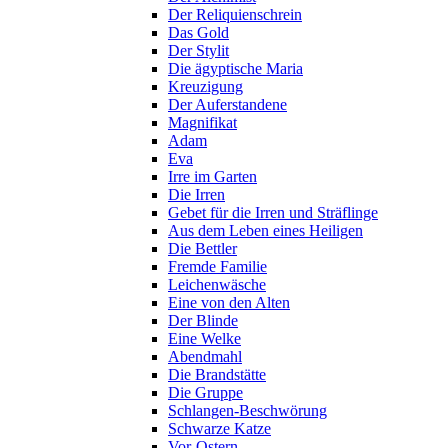
Der Reliquienschrein
Das Gold
Der Stylit
Die ägyptische Maria
Kreuzigung
Der Auferstandene
Magnifikat
Adam
Eva
Irre im Garten
Die Irren
Gebet für die Irren und Sträflinge
Aus dem Leben eines Heiligen
Die Bettler
Fremde Familie
Leichenwäsche
Eine von den Alten
Der Blinde
Eine Welke
Abendmahl
Die Brandstätte
Die Gruppe
Schlangen-Beschwörung
Schwarze Katze
Vor-Ostern