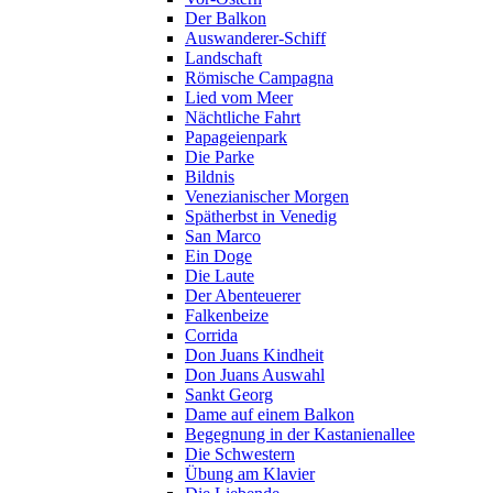
Der Balkon
Auswanderer-Schiff
Landschaft
Römische Campagna
Lied vom Meer
Nächtliche Fahrt
Papageienpark
Die Parke
Bildnis
Venezianischer Morgen
Spätherbst in Venedig
San Marco
Ein Doge
Die Laute
Der Abenteuerer
Falkenbeize
Corrida
Don Juans Kindheit
Don Juans Auswahl
Sankt Georg
Dame auf einem Balkon
Begegnung in der Kastanienallee
Die Schwestern
Übung am Klavier