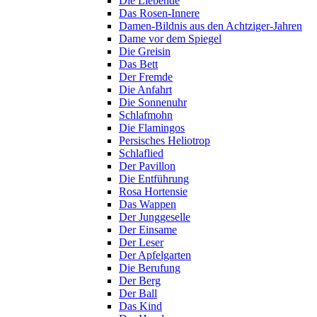
Die Liebende
Das Rosen-Innere
Damen-Bildnis aus den Achtziger-Jahren
Dame vor dem Spiegel
Die Greisin
Das Bett
Der Fremde
Die Anfahrt
Die Sonnenuhr
Schlafmohn
Die Flamingos
Persisches Heliotrop
Schlaflied
Der Pavillon
Die Entführung
Rosa Hortensie
Das Wappen
Der Junggeselle
Der Einsame
Der Leser
Der Apfelgarten
Die Berufung
Der Berg
Der Ball
Das Kind