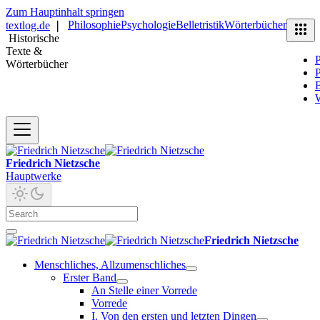
Zum Hauptinhalt springen
Philosophie
Psychologie
Belletristik
Wörterbücher
textlog.de
❘
Historische
Texte &
P
Wörterbücher
P
B
Friedrich Nietzsche
Hauptwerke
Friedrich Nietzsche
Menschliches, Allzumenschliches
Erster Band
An Stelle einer Vorrede
Vorrede
I. Von den ersten und letzten Dingen