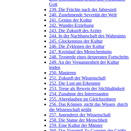
Gott
239. Die Früchte nach der Jahreszeit
240. Zunehmende Severität der Welt
241. Genius der Kultur
242. Wunder-Erziehung
243. Die Zukunft des Arztes
244. In der Nachbarschaft des Wahnsinns
245. Glockenguss der Kultur
246. Die Zyklopen der Kultur
247. Kreislauf des Menschentums
248. Trostrede eines desperaten Fortschritts
249. An der Vergangenheit der Kultur
leiden
250. Manieren
251. Zukunft der Wissenschaft
252. Die Lust am Erkennen
253. Treue als Beweis der Stichhaltigkeit
254. Zunahme des Interessanten
255. Aberglauben im Gleichzeitigen
256. Das Können, nicht das Wissen, durch
die Wissenschaft geübt
257. Jugendreiz der Wissenschaft
258. Die Statue der Menschheit
259. Eine Kultur der Männer
260. Das Vorurteil Zu Gunsten der Größe