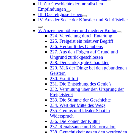
II. Zur Geschichte der moralischen
Empfindungen
III. Das religiöse Leben
IV. Aus der Seele der Künstler und Schriftsteller
V. Anzeichen höherer und niederer Kultur
224. Veredelung durch Entartung
225. Freigeist ein relativer Begriff
226. Herkunft des Glaubens
227. Aus den Folgen auf Grund und
Ungrund zurückgeschlossen
228. Der starke, gute Charakter
229. Maß der Dinge bei den gebundenen
Geistern
230. Esprit fort
231. Die Entstehung des Genie’s
232. Vermutung über den Ursprung der
Freigeisterei
233. Die Stimme der Geschichte
234. Wert der Mitte des Wegs
235. Genius und idealer Staat in
Widerspruch
236. Die Zonen der Kultur
237. Renaissance und Reformation
238. Gerechtigkeit gegen den werdenden