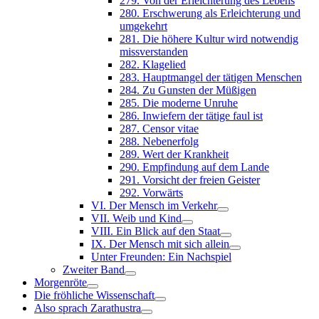
279. Von der Erleichterung des Lebens
280. Erschwerung als Erleichterung und
umgekehrt
281. Die höhere Kultur wird notwendig
missverstanden
282. Klagelied
283. Hauptmangel der tätigen Menschen
284. Zu Gunsten der Müßigen
285. Die moderne Unruhe
286. Inwiefern der tätige faul ist
287. Censor vitae
288. Nebenerfolg
289. Wert der Krankheit
290. Empfindung auf dem Lande
291. Vorsicht der freien Geister
292. Vorwärts
VI. Der Mensch im Verkehr
VII. Weib und Kind
VIII. Ein Blick auf den Staat
IX. Der Mensch mit sich allein
Unter Freunden: Ein Nachspiel
Zweiter Band
Morgenröte
Die fröhliche Wissenschaft
Also sprach Zarathustra