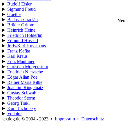
Rudolf Eisler
Sigmund Freud
Goethe
Baltasar Gracián
Neu
Brüder Grimm
Heinrich Heine
Friedrich Hölderlin
Edmund Husserl
Joris-Karl Huysmans
Franz Kafka
Karl Kraus
Fritz Mauthner
Christian Morgenstern
Friedrich Nietzsche
Edgar Allan Poe
Rainer Maria Rilke
Joachim Ringelnatz
Gustav Schwab
Theodor Storm
Georg Trakl
Kurt Tucholsky
Voltaire
textlog.de © 2004 - 2023
•
Impressum
•
Datenschutz