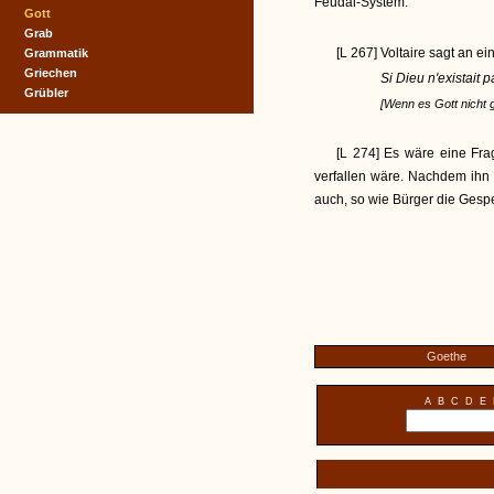
Feudal-System.
Gott
Grab
[L 267] Voltaire sagt an e
Grammatik
Griechen
Si Dieu n'existait pas
Grübler
[Wenn es Gott nicht 
[L 274] Es wäre eine Fra
verfallen wäre. Nachdem ihn d
auch, so wie Bürger die Gespe
Goethe
A
B
C
D
E