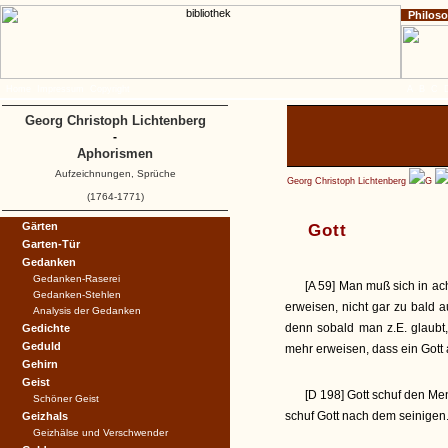
Philos
Home
Impressum
Copyright
A
B
C
Georg Christoph Lichtenberg
-
Aphorismen
Aufzeichnungen, Sprüche
Georg Christoph Lichtenberg
G
(1764-1771)
Gärten
Gott
Garten-Tür
Gedanken
Gedanken-Raserei
[A 59] Man muß sich in a
Gedanken-Stehlen
erweisen, nicht gar zu bald 
Analysis der Gedanken
denn sobald man z.E. glaubt
Gedichte
Geduld
mehr erweisen, dass ein Gott 
Gehirn
Geist
[D 198] Gott schuf den Me
Schöner Geist
schuf Gott nach dem seinigen
Geizhals
Geizhälse und Verschwender