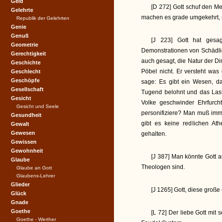
Geld
[D 272] Gott schuf den M
Gelehrte
machen es grade umgekehrt, s
Republik der Gelehrten
Genie
Genuß
[J 223] Gott hat gesag
Geometrie
Demonstrationen von Schädlich
Gerechtigkeit
auch gesagt, die Natur der Di
Geschichte
Pöbel nicht. Er versteht was
Geschlecht
Geschöpfe
sage: Es gibt ein Wesen, da
Gesellschaft
Tugend belohnt und das Laste
Gesicht
Volke geschwinder Ehrfurc
Gesicht und Seele
personifiziere? Man muß imm
Gesundheit
gibt es keine redlichen At
Gewalt
Gewesen
gehalten.
Gewissen
Gewohnheit
[J 387] Man könnte Gott 
Glaube
Theologen sind.
Glaube an Gott
Glaubens-Lehrer
Glieder
[J 1265] Gott, diese große
Glück
Gnade
Goethe
[L 72] Der liebe Gott mit
Goethe - Werther