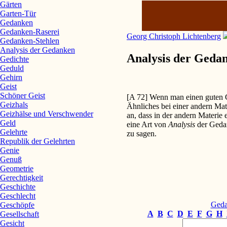
Gärten
Garten-Tür
Gedanken
Gedanken-Raserei
Georg Christoph Lichtenberg
Gedanken-Stehlen
Analysis der Gedanken
Analysis der Geda
Gedichte
Geduld
Gehirn
Geist
Schöner Geist
[A 72] Wenn man einen guten G
Geizhals
Ähnliches bei einer andern Ma
Geizhälse und Verschwender
an, dass in der andern Materie e
Geld
eine Art von
Analysis
der Gedan
Gelehrte
zu sagen.
Republik der Gelehrten
Genie
Genuß
Geometrie
Gerechtigkeit
Geschichte
Geschlecht
Geda
Geschöpfe
A
B
C
D
E
F
G
H
Gesellschaft
Gesicht