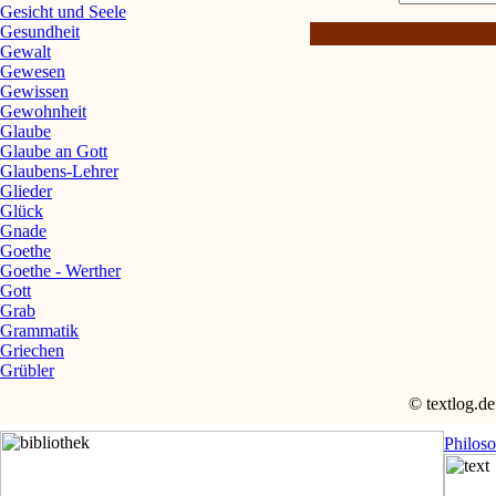
Gesicht und Seele
Gesundheit
Gewalt
Gewesen
Gewissen
Gewohnheit
Glaube
Glaube an Gott
Glaubens-Lehrer
Glieder
Glück
Gnade
Goethe
Goethe - Werther
Gott
Grab
Grammatik
Griechen
Grübler
© textlog.de
Philos