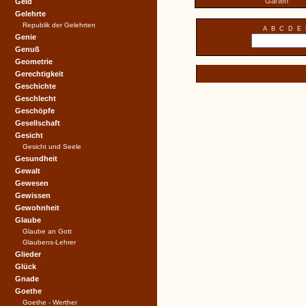
Gärten
Geld
Gelehrte
Republik der Gelehrten
A
B
C
D
E
Genie
Genuß
Geometrie
Gerechtigkeit
Geschichte
Geschlecht
Geschöpfe
Gesellschaft
Gesicht
Gesicht und Seele
Gesundheit
Gewalt
Gewesen
Gewissen
Gewohnheit
Glaube
Glaube an Gott
Glaubens-Lehrer
Glieder
Glück
Gnade
Goethe
Goethe - Werther