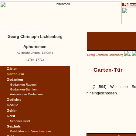
Philos
Home
Impressum
Copyright
A
B
C
Georg Christoph Lichtenberg
-
Aphorismen
Aufzeichnungen, Sprüche
Georg Christoph Lichtenberg
G
(1764-1771)
Gärten
Garten-Tür
Garten-Tür
Gedanken
Gedanken-Raserei
[J 594] Wer eine Sc
Gedanken-Stehlen
hineingeschossen.
Analysis der Gedanken
Gedichte
Geduld
Gehirn
Geist
Schöner Geist
Geizhals
Geizhälse und Verschwender