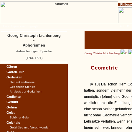
Philos
Home
Impressum
Copyright
A
B
C
Georg Christoph Lichtenberg
-
Aphorismen
Aufzeichnungen, Sprüche
Georg Christoph Lichtenberg
G
(1764-1771)
Gärten
Geometrie
Garten-Tür
Gedanken
Gedanken-Raserei
[A 10] Da schon Herr Go
Gedanken-Stehlen
hätten, sondern vielmehr der
Analysis der Gedanken
unmöglich [ohne] eine Geome
Gedichte
Geduld
wirklich durch die Einteilu
Gehirn
eine schon vorher gefundene
Geist
nicht ohne Geometrie verric
Schöner Geist
Lehrsätze verfallen, wenn er e
Geizhals
hierin sehr weit bringen, oh
Geizhälse und Verschwender