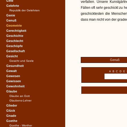
Geld
verfallen. Unsere Kunstgärt
Gelehrte
Fällen oft sehr geschickt zu
Republik der Gelehrten
geschicktesten die Menschen
Genie
dass man nicht von der grade
Genuß
Geometrie
Gerechtigkeit
Geschichte
Geschlecht
Geschöpfe
Gesellschaft
Gesicht
Genuß
Gesicht und Seele
Gesundheit
Gewalt
A
B
C
D
E
Gewesen
Gewissen
Gewohnheit
Glaube
Glaube an Gott
Glaubens-Lehrer
Glieder
Glück
Gnade
Goethe
Goethe - Werther