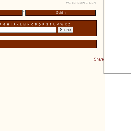
WEITEREMPFEHLEN
-
Gehirn
F
G
H
I
J
K
L
M
N
O
P
Q
R
S
T
U
V
W
X
Z
Share