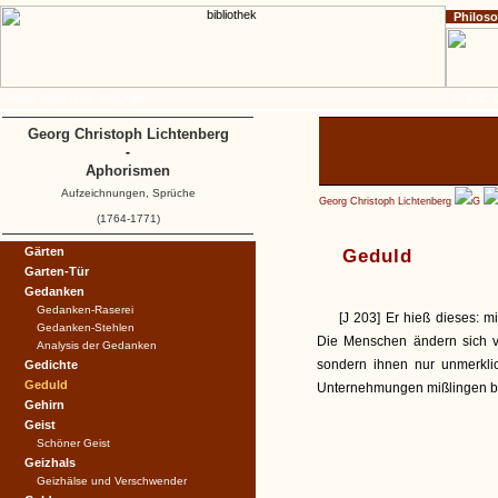
Philos
Home
Impressum
Copyright
A
B
C
Georg Christoph Lichtenberg
-
Aphorismen
Aufzeichnungen, Sprüche
Georg Christoph Lichtenberg
G
(1764-1771)
Gärten
Geduld
Garten-Tür
Gedanken
Gedanken-Raserei
[J 203] Er hieß dieses: mi
Gedanken-Stehlen
Die Menschen ändern sich v
Analysis der Gedanken
sondern ihnen nur unmerkli
Gedichte
Geduld
Unternehmungen mißlingen blo
Gehirn
Geist
Schöner Geist
Geizhals
Geizhälse und Verschwender