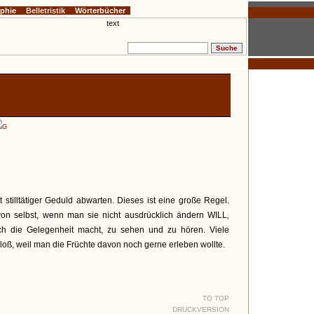
ophie
Belletristik
Wörterbücher
D
E
F
G
H
I
J
K
L
M
N
O
P
Q
R
S
T
U
V
W
X
Z
G
t stilltätiger Geduld abwarten. Dieses ist eine große Regel.
on selbst, wenn man sie nicht ausdrücklich ändern
WILL
,
ch die Gelegenheit macht, zu sehen und zu hören. Viele
ß, weil man die Früchte davon noch gerne erleben wollte.
TO TOP
DRUCKVERSION