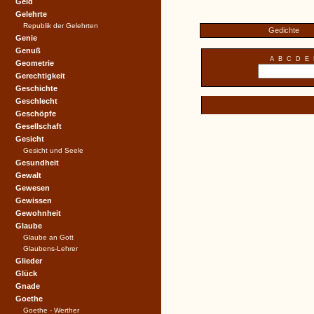
Geld
Gelehrte
Republik der Gelehrten
Gedichte
Genie
Genuß
A
B
C
D
E
Geometrie
Gerechtigkeit
Geschichte
Geschlecht
Geschöpfe
Gesellschaft
Gesicht
Gesicht und Seele
Gesundheit
Gewalt
Gewesen
Gewissen
Gewohnheit
Glaube
Glaube an Gott
Glaubens-Lehrer
Glieder
Glück
Gnade
Goethe
Goethe - Werther