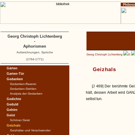
Philos
Home
Impressum
Copyright
A
B
C
Georg Christoph Lichtenberg
-
Aphorismen
Aufzeichnungen, Sprüche
Georg Christoph Lichtenberg
G
(1764-1771)
Gärten
Geizhals
Garten-Tür
Gedanken
Gedanken-Raserei
[J 469] Der berühmte Ge
Gedanken-Stehlen
hält, dessen Arbeit wird
GAN
Analysis der Gedanken
selbst tun.
Gedichte
Geduld
Gehirn
Geist
Schöner Geist
Geizhals
Geizhälse und Verschwender