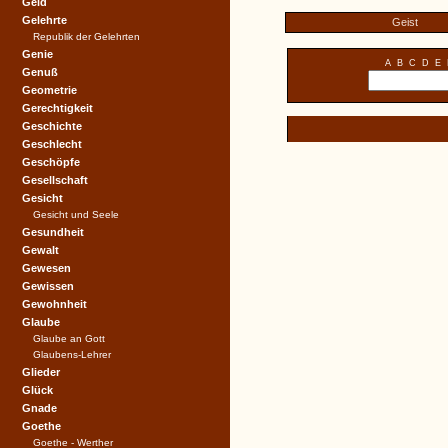
Geld
Gelehrte
Geist
Republik der Gelehrten
Genie
A
B
C
D
E
Genuß
Geometrie
Gerechtigkeit
Geschichte
Geschlecht
Geschöpfe
Gesellschaft
Gesicht
Gesicht und Seele
Gesundheit
Gewalt
Gewesen
Gewissen
Gewohnheit
Glaube
Glaube an Gott
Glaubens-Lehrer
Glieder
Glück
Gnade
Goethe
Goethe - Werther