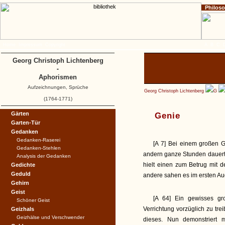
Philos
Home
Impressum
Copyright
A
B
C
Georg Christoph Lichtenberg
-
Aphorismen
Aufzeichnungen, Sprüche
Georg Christoph Lichtenberg
G
(1764-1771)
Gärten
Genie
Garten-Tür
Gedanken
Gedanken-Raserei
[A 7] Bei einem großen G
Gedanken-Stehlen
andern ganze Stunden dauert
Analysis der Gedanken
hielt einen zum Betrug mit 
Gedichte
Geduld
andere sahen es im ersten Au
Gehirn
Geist
[A 64] Ein gewisses g
Schöner Geist
Verrichtung vorzüglich zu tre
Geizhals
Geizhälse und Verschwender
dieses. Nun demonstriert 