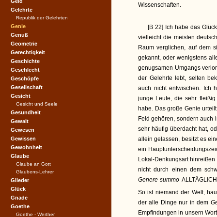
Geld
Wissenschaften.
Gelehrte
Republik der Gelehrten
Genie
[B 22] Ich habe das Glück
Genuß
vielleicht die meisten deut
Geometrie
Raum verglichen, auf dem s
Gerechtigkeit
gekannt, oder wenigstens al
Geschichte
genugsamen Umgangs verlor, 
Geschlecht
der Gelehrte lebt, selten b
Geschöpfe
Gesellschaft
auch nicht entwischen. Ich h
Gesicht
junge Leute, die sehr fleißi
Gesicht und Seele
habe. Das große Genie urteilt 
Gesundheit
Feld gehören, sondern auch in
Gewalt
sehr häufig überdacht hat, o
Gewesen
Gewissen
allein gelassen, besitzt es e
Gewohnheit
ein Hauptunterscheidungszeic
Glaube
Lokal-Denkungsart hinreißen 
Glaube an Gott
nicht durch einen dem schw
Glaubens-Lehrer
Genere summo
ALLTÄGLIC
Glieder
Glück
So ist niemand der Welt, hau
Gnade
der alle Dinge nur in dem
G
Goethe
Empfindungen in unsern Wort
Goethe - Werther