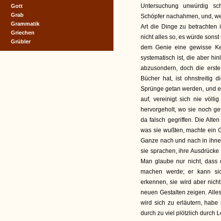
Untersuchung unwürdig sc
Gott
Grab
Schöpfer nachahmen, und, we
Grammatik
Art die Dinge zu betrachten 
Griechen
nicht alles so, es würde sons
Grübler
dem Genie eine gewisse Ken
systematisch ist, die aber hi
abzusondern, doch die ers
Bücher hat, ist ohnstreitig 
Sprünge getan werden, und ein
auf, vereinigt sich nie völl
hervorgeholt, wo sie noch ge
da falsch gegriffen. Die Alte
was sie wußten, machte ein G
Ganze nach und nach in ihne
sie sprachen, ihre Ausdrücke
Man glaube nur nicht, dass de
machen werde; er kann si
erkennen, sie wird aber nicht
neuen Gestalten zeigen. Alle
wird sich zu erläutern, habe
durch zu viel plötzlich durc