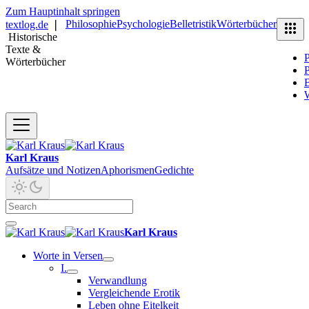
Zum Hauptinhalt springen
Philosophie
Psychologie
Belletristik
Wörterbücher
textlog.de
❘
Historische
Texte &
P
Wörterbücher
P
B
Karl Kraus
Aufsätze und Notizen
Aphorismen
Gedichte
Karl Kraus
Worte in Versen
I.
Verwandlung
Vergleichende Erotik
Leben ohne Eitelkeit