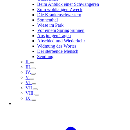
Beim Anblick einer Schwangeren
Zum wohltätigen Zweck
Die Krankenschwestern
Sonnenthal
Wiese im Park
Vor einem Springbrunnen
Aus jungen Tagen
Abschied und Wiederkehr
Widmung des Wortes
Der sterbende Mensch
Sendung
II.
III.
IV.
V.
VI.
VII.
VIII.
IX.