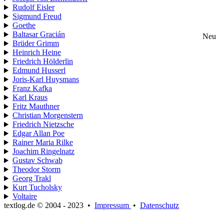
Rudolf Eisler
Sigmund Freud
Goethe
Baltasar Gracián
Neu
Brüder Grimm
Heinrich Heine
Friedrich Hölderlin
Edmund Husserl
Joris-Karl Huysmans
Franz Kafka
Karl Kraus
Fritz Mauthner
Christian Morgenstern
Friedrich Nietzsche
Edgar Allan Poe
Rainer Maria Rilke
Joachim Ringelnatz
Gustav Schwab
Theodor Storm
Georg Trakl
Kurt Tucholsky
Voltaire
textlog.de © 2004 - 2023
•
Impressum
•
Datenschutz