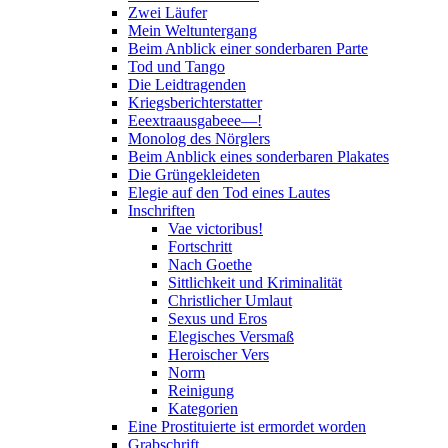
Zwei Läufer
Mein Weltuntergang
Beim Anblick einer sonderbaren Parte
Tod und Tango
Die Leidtragenden
Kriegsberichterstatter
Eeextraausgabeee—!
Monolog des Nörglers
Beim Anblick eines sonderbaren Plakates
Die Grüngekleideten
Elegie auf den Tod eines Lautes
Inschriften
Vae victoribus!
Fortschritt
Nach Goethe
Sittlichkeit und Kriminalität
Christlicher Umlaut
Sexus und Eros
Elegisches Versmaß
Heroischer Vers
Norm
Reinigung
Kategorien
Eine Prostituierte ist ermordet worden
Grabschrift