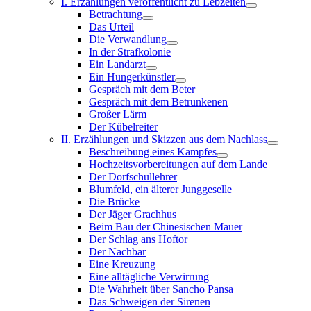
I. Erzählungen veröffentlicht zu Lebzeiten
Betrachtung
Das Urteil
Die Verwandlung
In der Strafkolonie
Ein Landarzt
Ein Hungerkünstler
Gespräch mit dem Beter
Gespräch mit dem Betrunkenen
Großer Lärm
Der Kübelreiter
II. Erzählungen und Skizzen aus dem Nachlass
Beschreibung eines Kampfes
Hochzeitsvorbereitungen auf dem Lande
Der Dorfschullehrer
Blumfeld, ein älterer Junggeselle
Die Brücke
Der Jäger Grachhus
Beim Bau der Chinesischen Mauer
Der Schlag ans Hoftor
Der Nachbar
Eine Kreuzung
Eine alltägliche Verwirrung
Die Wahrheit über Sancho Pansa
Das Schweigen der Sirenen