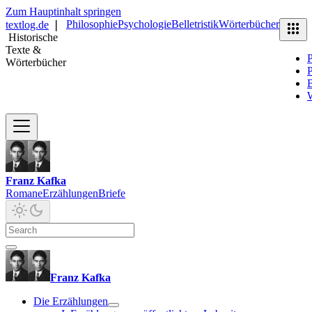
Zum Hauptinhalt springen
Philosophie
Psychologie
Belletristik
Wörterbücher
textlog.de
❘
Historische
Texte &
P
Wörterbücher
P
B
Franz Kafka
Romane
Erzählungen
Briefe
Franz Kafka
Die Erzählungen