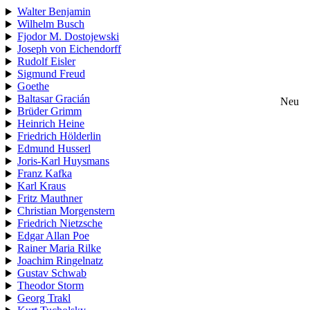
Walter Benjamin
Wilhelm Busch
Fjodor M. Dostojewski
Joseph von Eichendorff
Rudolf Eisler
Sigmund Freud
Goethe
Baltasar Gracián
Neu
Brüder Grimm
Heinrich Heine
Friedrich Hölderlin
Edmund Husserl
Joris-Karl Huysmans
Franz Kafka
Karl Kraus
Fritz Mauthner
Christian Morgenstern
Friedrich Nietzsche
Edgar Allan Poe
Rainer Maria Rilke
Joachim Ringelnatz
Gustav Schwab
Theodor Storm
Georg Trakl