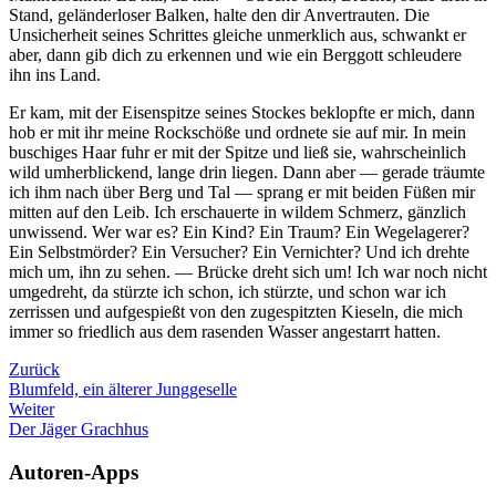
Stand, geländerloser Balken, halte den dir Anvertrauten. Die
Unsicherheit seines Schrittes gleiche unmerklich aus, schwankt er
aber, dann gib dich zu erkennen und wie ein Berggott schleudere
ihn ins Land.
Er kam, mit der Eisenspitze seines Stockes beklopfte er mich, dann
hob er mit ihr meine Rockschöße und ordnete sie auf mir. In mein
buschiges Haar fuhr er mit der Spitze und ließ sie, wahrscheinlich
wild umherblickend, lange drin liegen. Dann aber — gerade träumte
ich ihm nach über Berg und Tal — sprang er mit beiden Füßen mir
mitten auf den Leib. Ich erschauerte in wildem Schmerz, gänzlich
unwissend. Wer war es? Ein Kind? Ein Traum? Ein Wegelagerer?
Ein Selbstmörder? Ein Versucher? Ein Vernichter? Und ich drehte
mich um, ihn zu sehen. — Brücke dreht sich um! Ich war noch nicht
umgedreht, da stürzte ich schon, ich stürzte, und schon war ich
zerrissen und aufgespießt von den zugespitzten Kieseln, die mich
immer so friedlich aus dem rasenden Wasser angestarrt hatten.
Zurück
Blumfeld, ein älterer Junggeselle
Weiter
Der Jäger Grachhus
Autoren-Apps