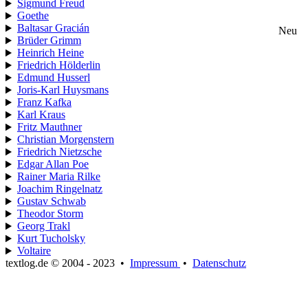
Sigmund Freud
Goethe
Baltasar Gracián
Neu
Brüder Grimm
Heinrich Heine
Friedrich Hölderlin
Edmund Husserl
Joris-Karl Huysmans
Franz Kafka
Karl Kraus
Fritz Mauthner
Christian Morgenstern
Friedrich Nietzsche
Edgar Allan Poe
Rainer Maria Rilke
Joachim Ringelnatz
Gustav Schwab
Theodor Storm
Georg Trakl
Kurt Tucholsky
Voltaire
textlog.de © 2004 - 2023
•
Impressum
•
Datenschutz