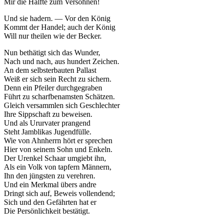
Mir die Hälfte zum Versöhnen!
Und sie hadern. — Vor den König
Kommt der Handel; auch der König
Will nur theilen wie der Becker.
Nun bethätigt sich das Wunder,
Nach und nach, aus hundert Zeichen.
An dem selbsterbauten Pallast
Weiß er sich sein Recht zu sichern.
Denn ein Pfeiler durchgegraben
Führt zu scharfbenamsten Schätzen.
Gleich versammlen sich Geschlechter
Ihre Sippschaft zu beweisen.
Und als Ururvater prangend
Steht Jamblikas Jugendfülle.
Wie von Ahnherrn hört er sprechen
Hier von seinem Sohn und Enkeln.
Der Urenkel Schaar umgiebt ihn,
Als ein Volk von tapfern Männern,
Ihn den jüngsten zu verehren.
Und ein Merkmal übers andre
Dringt sich auf, Beweis vollendend;
Sich und den Gefährten hat er
Die Persönlichkeit bestätigt.