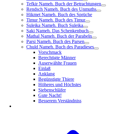
Tefkir Nameh. Buch der Betrachtungen
Rendsch Nameh. Buch des Unmuths
Hikmet Nameh. Buch des Sprüche
Timur Nameh. Buch des Timur
Suleika Nameh. Buch Suleika
Saki Nameh. Das Schenkenbuch
Mathal Nameh. Buch der Parabeln
Parsi Nameh. Buch des Parsen
Chuld Nameh. Buch des Paradieses
Vorschmack
Berechtigte Männer
Auserwählte Frauen
Einlaß
Anklang
Begünstigte Thiere
Höheres und Höchstes
Siebenschläfer
Gute Nacht!
Besserem Verständniss