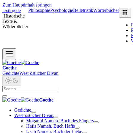
Zum Hauptinhalt springen
Philosophie
Psychologie
Belletristik
Wörterbücher
textlog.de
❘
Historische
Texte &
P
Wörterbücher
P
B
Goethe
Gedichte
West-östlicher Divan
Goethe
Gedichte
West-östlicher Divan
Moganni Nameh. Buch des Sängers
Hafis Nameh. Buch Hafis
Usch Nameh. Buch der Liebe