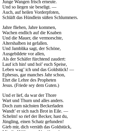
Junge Wangen frisch erneute.
Und so liegen sie beseligt. —
Auch, auf heilen Vorderpfoten,
Schläft das Hündlein süßen Schlummers.
Jahre fliehen, Jahre kommen,
Wachen endlich auf die Knaben
Und die Mauer, die vermorschte,
Altershalben ist gefallen.
Und Jamblika sagt, der Schöne,
Ausgebildete vor allen,
Als der Schäfer fürchtend zaudert:
Lauf ich hin! und hol’ euch Speise,
Leben wag’ ich und das Goldstück! —
Ephesus, gar manches Jahr schon,
Ehrt die Lehre des Propheten
Jesus. (Friede sey dem Guten.)
Und er lief, da war der Thore
Wart und Thurn und alles anders.
Doch zum nächsten Beckerladen
Wandt’ er sich nach Brot in Eile. —
Schelm! so rief der Becker, hast du,
Jüngling, einen Schatz gefunden!
Gieb mir, dich verräth das Goldstück,