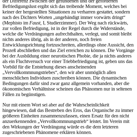
der Differenz zwischen der gefundenen und der geforderten
Befriedigungslust ergibt sich das treibende Moment, welches bei
keiner der hergestellten Situationen zu verharren gestattet, sondern
nach des Dichters Worten „ungebändigt immer vorwärts dringt“
(Mephisto im
Faust,
I, Studierzimmer). Der Weg nach rückwärts,
zur vollen Befriedigung, ist in der Regel durch die Widerstände,
welche die Verdrängungen aufrechthalten, verlegt, und somit bleibt
nichts anderes übrig, als in der anderen, noch freien
Entwicklungsrichtung fortzuschreiten, allerdings ohne Aussicht, den
Prozeß abschließen und das Ziel erreichen zu können. Die Vorgänge
bei der Ausbildung einer neurotischen Phobie, die ja nichts anderes
als ein Fluchtversuch vor einer Triebbefriedigung ist, geben uns das
Vorbild für die Entstehung dieses anscheinenden
„Vervollkommnungstriebes“, den wir aber unmöglich allen
menschlichen Individuen zuschreiben können. Die dynamischen
Bedingungen dafür sind zwar ganz allgemein vorhanden, aber die
ökonomischen Verhältnisse scheinen das Phänomen nur in seltenen
Fällen zu begünstigen.
Nur mit einem Wort sei aber auf die Wahrscheinlichkeit
hingewiesen, daß das Bestreben des Eros, das Organische zu immer
größeren Einheiten zusammenzufassen, einen Ersatz für den nicht
anzuerkennenden „Vervollkommnungstrieb“ leistet. Im Verein mit
den Wirkungen der Verdrängung würde es die dem letzteren
zugeschriebenen Phänomene erklären können.