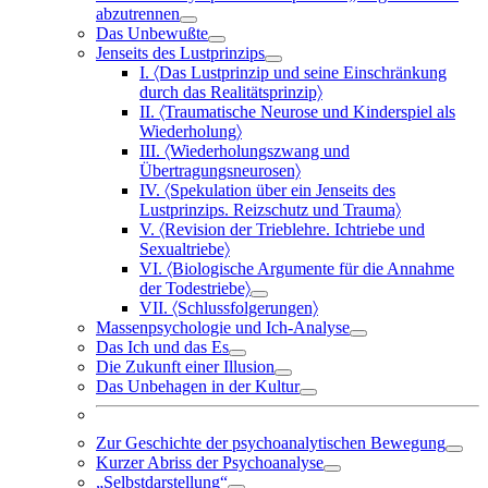
abzutrennen
Das Unbewußte
Jenseits des Lustprinzips
I. 〈Das Lustprinzip und seine Einschränkung
durch das Realitätsprinzip〉
II. 〈Traumatische Neurose und Kinderspiel als
Wiederholung〉
III. 〈Wiederholungszwang und
Übertragungsneurosen〉
IV. 〈Spekulation über ein Jenseits des
Lustprinzips. Reizschutz und Trauma〉
V. 〈Revision der Trieblehre. Ichtriebe und
Sexualtriebe〉
VI. 〈Biologische Argumente für die Annahme
der Todestriebe〉
VII. 〈Schlussfolgerungen〉
Massenpsychologie und Ich-Analyse
Das Ich und das Es
Die Zukunft einer Illusion
Das Unbehagen in der Kultur
Zur Geschichte der psychoanalytischen Bewegung
Kurzer Abriss der Psychoanalyse
„Selbstdarstellung“