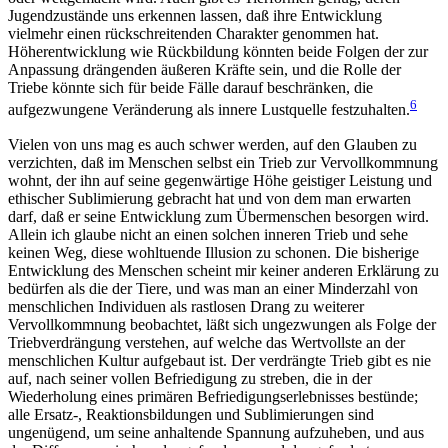
Jugendzustände uns erkennen lassen, daß ihre Entwicklung
vielmehr einen rückschreitenden Charakter genommen hat.
Höherentwicklung wie Rückbildung könnten beide Folgen der zur
Anpassung drängenden äußeren Kräfte sein, und die Rolle der
Triebe könnte sich für beide Fälle darauf beschränken, die
6
aufgezwungene Veränderung als innere Lustquelle festzuhalten.
Vielen von uns mag es auch schwer werden, auf den Glauben zu
verzichten, daß im Menschen selbst ein Trieb zur Vervollkommnung
wohnt, der ihn auf seine gegenwärtige Höhe geistiger Leistung und
ethischer Sublimierung gebracht hat und von dem man erwarten
darf, daß er seine Entwicklung zum Übermenschen besorgen wird.
Allein ich glaube nicht an einen solchen inneren Trieb und sehe
keinen Weg, diese wohltuende Illusion zu schonen. Die bisherige
Entwicklung des Menschen scheint mir keiner anderen Erklärung zu
bedürfen als die der Tiere, und was man an einer Minderzahl von
menschlichen Individuen als rastlosen Drang zu weiterer
Vervollkommnung beobachtet, läßt sich ungezwungen als Folge der
Triebverdrängung verstehen, auf welche das Wertvollste an der
menschlichen Kultur aufgebaut ist. Der verdrängte Trieb gibt es nie
auf, nach seiner vollen Befriedigung zu streben, die in der
Wiederholung eines primären Befriedigungserlebnisses bestünde;
alle Ersatz-, Reaktionsbildungen und Sublimierungen sind
ungenügend, um seine anhaltende Spannung aufzuheben, und aus