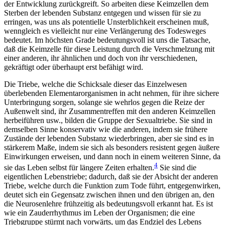
der Entwicklung zurückgreift. So arbeiten diese Keimzellen dem
Sterben der lebenden Substanz entgegen und wissen für sie zu
erringen, was uns als potentielle Unsterblichkeit erscheinen muß,
wenngleich es vielleicht nur eine Verlängerung des Todesweges
bedeutet. Im höchsten Grade bedeutungsvoll ist uns die Tatsache,
daß die Keimzelle für diese Leistung durch die Verschmelzung mit
einer anderen, ihr ähnlichen und doch von ihr verschiedenen,
gekräftigt oder überhaupt erst befähigt wird.
Die Triebe, welche die Schicksale dieser das Einzelwesen
überlebenden Elementarorganismen in acht nehmen, für ihre sichere
Unterbringung sorgen, solange sie wehrlos gegen die Reize der
Außenwelt sind, ihr Zusammentreffen mit den anderen Keimzellen
herbeiführen usw., bilden die Gruppe der Sexualtriebe. Sie sind in
demselben Sinne konservativ wie die anderen, indem sie frühere
Zustände der lebenden Substanz wiederbringen, aber sie sind es in
stärkerem Maße, indem sie sich als besonders resistent gegen äußere
Einwirkungen erweisen, und dann noch in einem weiteren Sinne, da
4
sie das Leben selbst für längere Zeiten erhalten.
Sie sind die
eigentlichen Lebenstriebe; dadurch, daß sie der Absicht der anderen
Triebe, welche durch die Funktion zum Tode führt, entgegenwirken,
deutet sich ein Gegensatz zwischen ihnen und den übrigen an, den
die Neurosenlehre frühzeitig als bedeutungsvoll erkannt hat. Es ist
wie ein Zauderrhythmus im Leben der Organismen; die eine
Triebgruppe stürmt nach vorwärts, um das Endziel des Lebens