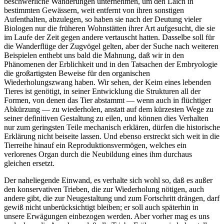
beschwerliche Wanderungen unternehmen, um den Laich in
bestimmten Gewässern, weit entfernt von ihren sonstigen
Aufenthalten, abzulegen, so haben sie nach der Deutung vieler
Biologen nur die früheren Wohnstätten ihrer Art aufgesucht, die sie
im Laufe der Zeit gegen andere vertauscht hatten. Dasselbe soll für
die Wanderflüge der Zugvögel gelten, aber der Suche nach weiteren
Beispielen enthebt uns bald die Mahnung, daß wir in den
Phänomenen der Erblichkeit und in den Tatsachen der Embryologie
die großartigsten Beweise für den organischen
Wiederholungszwang haben. Wir sehen, der Keim eines lebenden
Tieres ist genötigt, in seiner Entwicklung die Strukturen all der
Formen, von denen das Tier abstammt — wenn auch in flüchtiger
Abkürzung — zu wiederholen, anstatt auf dem kürzesten Wege zu
seiner definitiven Gestaltung zu eilen, und können dies Verhalten
nur zum geringsten Teile mechanisch erklären, dürfen die historische
Erklärung nicht beiseite lassen. Und ebenso erstreckt sich weit in die
Tierreihe hinauf ein Reproduktionsvermögen, welches ein
verlorenes Organ durch die Neubildung eines ihm durchaus
gleichen ersetzt.
Der naheliegende Einwand, es verhalte sich wohl so, daß es außer
den konservativen Trieben, die zur Wiederholung nötigen, auch
andere gibt, die zur Neugestaltung und zum Fortschritt drängen, darf
gewiß nicht unberücksichtigt bleiben; er soll auch späterhin in
unsere Erwägungen einbezogen werden. Aber vorher mag es uns