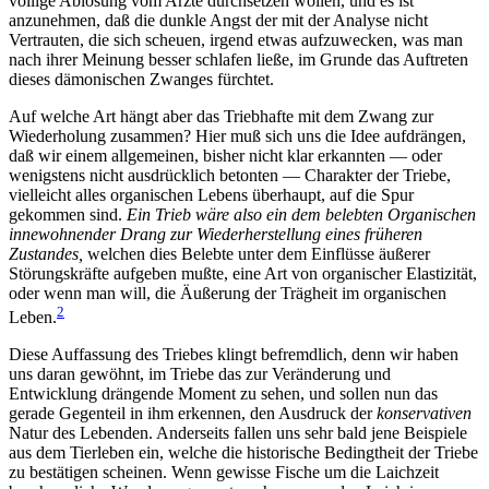
völlige Ablösung vom Arzte durchsetzen wollen, und es ist
anzunehmen, daß die dunkle Angst der mit der Analyse nicht
Vertrauten, die sich scheuen, irgend etwas aufzuwecken, was man
nach ihrer Meinung besser schlafen ließe, im Grunde das Auftreten
dieses dämonischen Zwanges fürchtet.
Auf welche Art hängt aber das Triebhafte mit dem Zwang zur
Wiederholung zusammen? Hier muß sich uns die Idee aufdrängen,
daß wir einem allgemeinen, bisher nicht klar erkannten — oder
wenigstens nicht ausdrücklich betonten — Charakter der Triebe,
vielleicht alles organischen Lebens überhaupt, auf die Spur
gekommen sind.
Ein Trieb wäre also ein dem belebten Organischen
innewohnender Drang zur Wiederherstellung eines früheren
Zustandes,
welchen dies Belebte unter dem Einflüsse äußerer
Störungskräfte aufgeben mußte, eine Art von organischer Elastizität,
oder wenn man will, die Äußerung der Trägheit im organischen
2
Leben.
Diese Auffassung des Triebes klingt befremdlich, denn wir haben
uns daran gewöhnt, im Triebe das zur Veränderung und
Entwicklung drängende Moment zu sehen, und sollen nun das
gerade Gegenteil in ihm erkennen, den Ausdruck der
konservativen
Natur des Lebenden. Anderseits fallen uns sehr bald jene Beispiele
aus dem Tierleben ein, welche die historische Bedingtheit der Triebe
zu bestätigen scheinen. Wenn gewisse Fische um die Laichzeit