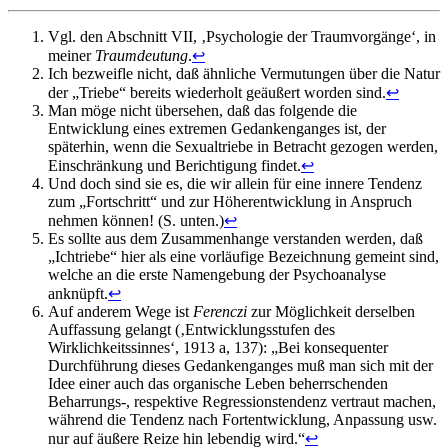
Vgl. den Abschnitt VII, ‚Psychologie der Traumvorgänge‘, in
meiner
Traumdeutung
.
↩
Ich bezweifle nicht, daß ähnliche Vermutungen über die Natur
der „Triebe“ bereits wiederholt geäußert worden sind.
↩
Man möge nicht übersehen, daß das folgende die
Entwicklung eines extremen Gedankenganges ist, der
späterhin, wenn die Sexualtriebe in Betracht gezogen werden,
Einschränkung und Berichtigung findet.
↩
Und doch sind sie es, die wir allein für eine innere Tendenz
zum „Fortschritt“ und zur Höherentwicklung in Anspruch
nehmen können! (S. unten.)
↩
Es sollte aus dem Zusammenhange verstanden werden, daß
„Ichtriebe“ hier als eine vorläufige Bezeichnung gemeint sind,
welche an die erste Namengebung der Psychoanalyse
anknüpft.
↩
Auf anderem Wege ist
Ferenczi
zur Möglichkeit derselben
Auffassung gelangt (‚Entwicklungsstufen des
Wirklichkeitssinnes‘, 1913 a, 137): „Bei konsequenter
Durchführung dieses Gedankenganges muß man sich mit der
Idee einer auch das organische Leben beherrschenden
Beharrungs-, respektive Regressionstendenz vertraut machen,
während die Tendenz nach Fortentwicklung, Anpassung usw.
nur auf äußere Reize hin lebendig wird.“
↩