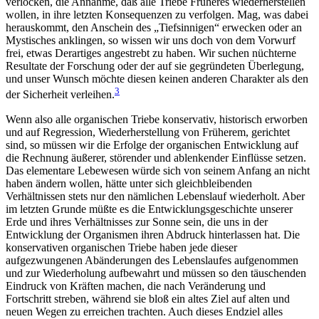
verlocken, die Annahme, daß alle Triebe Früheres wiederherstellen
wollen, in ihre letzten Konsequenzen zu verfolgen. Mag, was dabei
herauskommt, den Anschein des „Tiefsinnigen“ erwecken oder an
Mystisches anklingen, so wissen wir uns doch von dem Vorwurf
frei, etwas Derartiges angestrebt zu haben. Wir suchen nüchterne
Resultate der Forschung oder der auf sie gegründeten Überlegung,
und unser Wunsch möchte diesen keinen anderen Charakter als den
3
der Sicherheit verleihen.
Wenn also alle organischen Triebe konservativ, historisch erworben
und auf Regression, Wiederherstellung von Früherem, gerichtet
sind, so müssen wir die Erfolge der organischen Entwicklung auf
die Rechnung äußerer, störender und ablenkender Einflüsse setzen.
Das elementare Lebewesen würde sich von seinem Anfang an nicht
haben ändern wollen, hätte unter sich gleichbleibenden
Verhältnissen stets nur den nämlichen Lebenslauf wiederholt. Aber
im letzten Grunde müßte es die Entwicklungsgeschichte unserer
Erde und ihres Verhältnisses zur Sonne sein, die uns in der
Entwicklung der Organismen ihren Abdruck hinterlassen hat. Die
konservativen organischen Triebe haben jede dieser
aufgezwungenen Abänderungen des Lebenslaufes aufgenommen
und zur Wiederholung aufbewahrt und müssen so den täuschenden
Eindruck von Kräften machen, die nach Veränderung und
Fortschritt streben, während sie bloß ein altes Ziel auf alten und
neuen Wegen zu erreichen trachten. Auch dieses Endziel alles