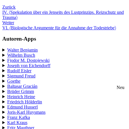
Zurück
IV. 〈Spekulation über ein Jenseits des Lustprinzips. Reizschutz und
Trauma〉
Weiter
VI. 〈Biologische Argumente für die Annahme der Todestriebe〉
Autoren-Apps
Walter Benjamin
Wilhelm Busch
Fjodor M. Dostojewski
Joseph von Eichendorff
Rudolf Eisler
Sigmund Freud
Goethe
Baltasar Gracián
Neu
Brüder Grimm
Heinrich Heine
Friedrich Hölderlin
Edmund Husserl
Joris-Karl Huysmans
Franz Kafka
Karl Kraus
Fritz Mauthner