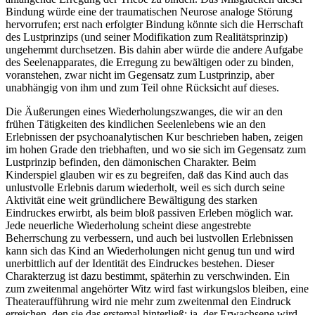
Bindung würde eine der traumatischen Neurose analoge Störung
hervorrufen; erst nach erfolgter Bindung könnte sich die Herrschaft
des Lustprinzips (und seiner Modifikation zum Realitätsprinzip)
ungehemmt durchsetzen. Bis dahin aber würde die andere Aufgabe
des Seelenapparates, die Erregung zu bewältigen oder zu binden,
voranstehen, zwar nicht im Gegensatz zum Lustprinzip, aber
unabhängig von ihm und zum Teil ohne Rücksicht auf dieses.
Die Äußerungen eines Wiederholungszwanges, die wir an den
frühen Tätigkeiten des kindlichen Seelenlebens wie an den
Erlebnissen der psychoanalytischen Kur beschrieben haben, zeigen
im hohen Grade den triebhaften, und wo sie sich im Gegensatz zum
Lustprinzip befinden, den dämonischen Charakter. Beim
Kinderspiel glauben wir es zu begreifen, daß das Kind auch das
unlustvolle Erlebnis darum wiederholt, weil es sich durch seine
Aktivität eine weit gründlichere Bewältigung des starken
Eindruckes erwirbt, als beim bloß passiven Erleben möglich war.
Jede neuerliche Wiederholung scheint diese angestrebte
Beherrschung zu verbessern, und auch bei lustvollen Erlebnissen
kann sich das Kind an Wiederholungen nicht genug tun und wird
unerbittlich auf der Identität des Eindruckes bestehen. Dieser
Charakterzug ist dazu bestimmt, späterhin zu verschwinden. Ein
zum zweitenmal angehörter Witz wird fast wirkungslos bleiben, eine
Theateraufführung wird nie mehr zum zweitenmal den Eindruck
erreichen, den sie das erstemal hinterließ; ja, der Erwachsene wird