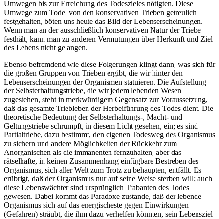
Umwegen bis zur Erreichung des Todeszieles nötigten. Diese
Umwege zum Tode, von den konservativen Trieben getreulich
festgehalten, böten uns heute das Bild der Lebenserscheinungen.
Wenn man an der ausschließlich konservativen Natur der Triebe
festhält, kann man zu anderen Vermutungen über Herkunft und Ziel
des Lebens nicht gelangen.
Ebenso befremdend wie diese Folgerungen klingt dann, was sich für
die großen Gruppen von Trieben ergibt, die wir hinter den
Lebenserscheinungen der Organismen statuieren. Die Aufstellung
der Selbsterhaltungstriebe, die wir jedem lebenden Wesen
zugestehen, steht in merkwürdigem Gegensatz zur Voraussetzung,
daß das gesamte Triebleben der Herbeiführung des Todes dient. Die
theoretische Bedeutung der Selbsterhaltungs-, Macht- und
Geltungstriebe schrumpft, in diesem Licht gesehen, ein; es sind
Partialtriebe, dazu bestimmt, den eigenen Todesweg des Organismus
zu sichern und andere Möglichkeiten der Rückkehr zum
Anorganischen als die immanenten fernzuhalten, aber das
rätselhafte, in keinen Zusammenhang einfügbare Bestreben des
Organismus, sich aller Welt zum Trotz zu behaupten, entfällt. Es
erübrigt, daß der Organismus nur auf seine Weise sterben will; auch
diese Lebenswächter sind ursprünglich Trabanten des Todes
gewesen. Dabei kommt das Paradoxe zustande, daß der lebende
Organismus sich auf das energischeste gegen Einwirkungen
(Gefahren) sträubt, die ihm dazu verhelfen könnten, sein Lebensziel