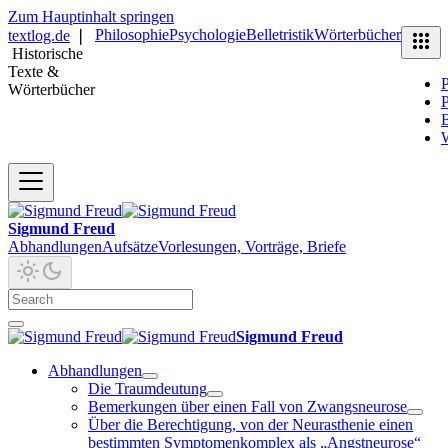
Zum Hauptinhalt springen
Philosophie
Psychologie
Belletristik
Wörterbücher
textlog.de
❘
Historische
Texte &
P
Wörterbücher
P
B
Sigmund Freud
Abhandlungen
Aufsätze
Vorlesungen, Vorträge, Briefe
Sigmund Freud
Abhandlungen
Die Traumdeutung
Bemerkungen über einen Fall von Zwangsneurose
Über die Berechtigung, von der Neurasthenie einen
bestimmten Symptomenkomplex als „Angstneurose“