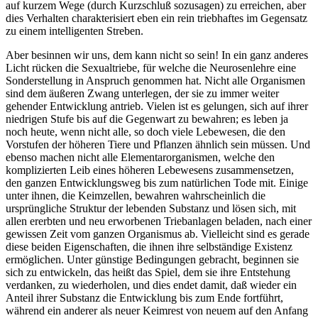
auf kurzem Wege (durch Kurzschluß sozusagen) zu erreichen, aber
dies Verhalten charakterisiert eben ein rein triebhaftes im Gegensatz
zu einem intelligenten Streben.
Aber besinnen wir uns, dem kann nicht so sein! In ein ganz anderes
Licht rücken die Sexualtriebe, für welche die Neurosenlehre eine
Sonderstellung in Anspruch genommen hat. Nicht alle Organismen
sind dem äußeren Zwang unterlegen, der sie zu immer weiter
gehender Entwicklung antrieb. Vielen ist es gelungen, sich auf ihrer
niedrigen Stufe bis auf die Gegenwart zu bewahren; es leben ja
noch heute, wenn nicht alle, so doch viele Lebewesen, die den
Vorstufen der höheren Tiere und Pflanzen ähnlich sein müssen. Und
ebenso machen nicht alle Elementarorganismen, welche den
komplizierten Leib eines höheren Lebewesens zusammensetzen,
den ganzen Entwicklungsweg bis zum natürlichen Tode mit. Einige
unter ihnen, die Keimzellen, bewahren wahrscheinlich die
ursprüngliche Struktur der lebenden Substanz und lösen sich, mit
allen ererbten und neu erworbenen Triebanlagen beladen, nach einer
gewissen Zeit vom ganzen Organismus ab. Vielleicht sind es gerade
diese beiden Eigenschaften, die ihnen ihre selbständige Existenz
ermöglichen. Unter günstige Bedingungen gebracht, beginnen sie
sich zu entwickeln, das heißt das Spiel, dem sie ihre Entstehung
verdanken, zu wiederholen, und dies endet damit, daß wieder ein
Anteil ihrer Substanz die Entwicklung bis zum Ende fortführt,
während ein anderer als neuer Keimrest von neuem auf den Anfang