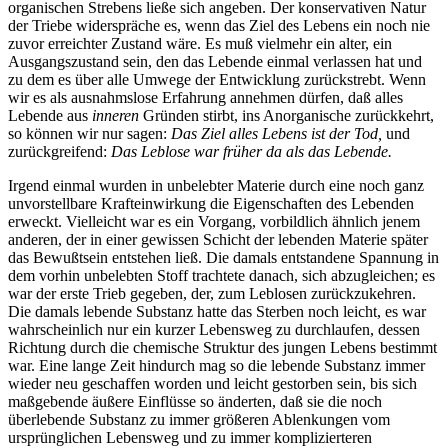
organischen Strebens ließe sich angeben. Der konservativen Natur
der Triebe widerspräche es, wenn das Ziel des Lebens ein noch nie
zuvor erreichter Zustand wäre. Es muß vielmehr ein alter, ein
Ausgangszustand sein, den das Lebende einmal verlassen hat und
zu dem es über alle Umwege der Entwicklung zurückstrebt. Wenn
wir es als ausnahmslose Erfahrung annehmen dürfen, daß alles
Lebende aus
inneren
Gründen stirbt, ins Anorganische zurückkehrt,
so können wir nur sagen:
Das Ziel alles Lebens ist der Tod,
und
zurückgreifend:
Das Leblose war früher da als das Lebende.
Irgend einmal wurden in unbelebter Materie durch eine noch ganz
unvorstellbare Krafteinwirkung die Eigenschaften des Lebenden
erweckt. Vielleicht war es ein Vorgang, vorbildlich ähnlich jenem
anderen, der in einer gewissen Schicht der lebenden Materie später
das Bewußtsein entstehen ließ. Die damals entstandene Spannung in
dem vorhin unbelebten Stoff trachtete danach, sich abzugleichen; es
war der erste Trieb gegeben, der, zum Leblosen zurückzukehren.
Die damals lebende Substanz hatte das Sterben noch leicht, es war
wahrscheinlich nur ein kurzer Lebensweg zu durchlaufen, dessen
Richtung durch die chemische Struktur des jungen Lebens bestimmt
war. Eine lange Zeit hindurch mag so die lebende Substanz immer
wieder neu geschaffen worden und leicht gestorben sein, bis sich
maßgebende äußere Einflüsse so änderten, daß sie die noch
überlebende Substanz zu immer größeren Ablenkungen vom
ursprünglichen Lebensweg und zu immer komplizierteren