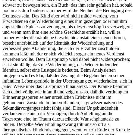
schwer zu bewegen sein, ein Buch, das ihm sehr gefallen hat, sobald
nochmals durchzulesen. Immer wird die Neuheit die Bedingung des
Genusses sein. Das Kind aber wird nicht müde werden, vom
Erwachsenen die Wiederholung eines ihm gezeigten oder mit ihm
angestellten Spieles zu verlangen, bis dieser erschöpft es verweigert,
und wenn man ihm eine schöne Geschichte erzählt hat, will es
immer wieder die nämliche Geschichte anstatt einer neuen hören,
besteht unerbittlich auf der Identität der Wiederholung und
verbessert jede Abänderung, die sich der Erzähler zuschulden
kommen läßt, mit der er sich vielleicht sogar ein neues Verdienst
erwerben wollte. Dem Lustprinzip wird dabei nicht widersprochen;
es ist sinnfällig, daß die Wiederholung, das Wiederfinden der
Identität, selbst eine Lustquelle bedeutet. Beim Analysierten
hingegen wird es klar, daß der Zwang, die Begebenheiten seiner
infantilen Lebensperiode in der Übertragung zu wiederholen, sich in
jeder
Weise über das Lustprinzip hinaussetzt. Der Kranke benimmt
sich dabei völlig wie infantil und zeigt uns so, daß die verdrängten
Erinnerungsspuren seiner urzeitlichen Erlebnisse nicht im
gebundenen Zustande in ihm vorhanden, ja gewissermaßen des
Sekundärvorganges nicht fähig sind. Dieser Ungebundenheit
verdanken sie auch ihr Vermögen, durch Anheftung an die
Tagesreste eine im Traum darzustellende Wunschphantasie zu
bilden. Derselbe Wiederholungszwang tritt uns so oft als
therapeutisches Hindernis entgegen, wenn wir zu Ende der Kur die