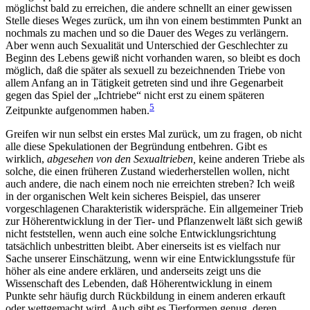
möglichst bald zu erreichen, die andere schnellt an einer gewissen
Stelle dieses Weges zurück, um ihn von einem bestimmten Punkt an
nochmals zu machen und so die Dauer des Weges zu verlängern.
Aber wenn auch Sexualität und Unterschied der Geschlechter zu
Beginn des Lebens gewiß nicht vorhanden waren, so bleibt es doch
möglich, daß die später als sexuell zu bezeichnenden Triebe von
allem Anfang an in Tätigkeit getreten sind und ihre Gegenarbeit
gegen das Spiel der „Ichtriebe“ nicht erst zu einem späteren
5
Zeitpunkte aufgenommen haben.
Greifen wir nun selbst ein erstes Mal zurück, um zu fragen, ob nicht
alle diese Spekulationen der Begründung entbehren. Gibt es
wirklich,
abgesehen von den Sexualtrieben,
keine anderen Triebe als
solche, die einen früheren Zustand wiederherstellen wollen, nicht
auch andere, die nach einem noch nie erreichten streben? Ich weiß
in der organischen Welt kein sicheres Beispiel, das unserer
vorgeschlagenen Charakteristik widerspräche. Ein allgemeiner Trieb
zur Höherentwicklung in der Tier- und Pflanzenwelt läßt sich gewiß
nicht feststellen, wenn auch eine solche Entwicklungsrichtung
tatsächlich unbestritten bleibt. Aber einerseits ist es vielfach nur
Sache unserer Einschätzung, wenn wir eine Entwicklungsstufe für
höher als eine andere erklären, und anderseits zeigt uns die
Wissenschaft des Lebenden, daß Höherentwicklung in einem
Punkte sehr häufig durch Rückbildung in einem anderen erkauft
oder wettgemacht wird. Auch gibt es Tierformen genug, deren