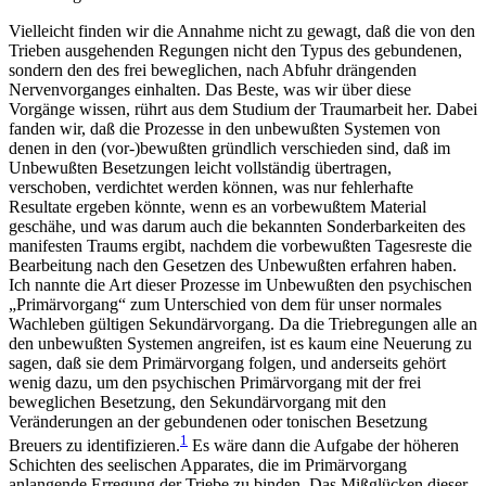
Vielleicht finden wir die Annahme nicht zu gewagt, daß die von den
Trieben ausgehenden Regungen nicht den Typus des gebundenen,
sondern den des frei beweglichen, nach Abfuhr drängenden
Nervenvorganges einhalten. Das Beste, was wir über diese
Vorgänge wissen, rührt aus dem Studium der Traumarbeit her. Dabei
fanden wir, daß die Prozesse in den unbewußten Systemen von
denen in den (vor-)bewußten gründlich verschieden sind, daß im
Unbewußten Besetzungen leicht vollständig übertragen,
verschoben, verdichtet werden können, was nur fehlerhafte
Resultate ergeben könnte, wenn es an vorbewußtem Material
geschähe, und was darum auch die bekannten Sonderbarkeiten des
manifesten Traums ergibt, nachdem die vorbewußten Tagesreste die
Bearbeitung nach den Gesetzen des Unbewußten erfahren haben.
Ich nannte die Art dieser Prozesse im Unbewußten den psychischen
„Primärvorgang“ zum Unterschied von dem für unser normales
Wachleben gültigen Sekundärvorgang. Da die Triebregungen alle an
den unbewußten Systemen angreifen, ist es kaum eine Neuerung zu
sagen, daß sie dem Primärvorgang folgen, und anderseits gehört
wenig dazu, um den psychischen Primärvorgang mit der frei
beweglichen Besetzung, den Sekundärvorgang mit den
Veränderungen an der gebundenen oder tonischen Besetzung
1
Breuers zu identifizieren.
Es wäre dann die Aufgabe der höheren
Schichten des seelischen Apparates, die im Primärvorgang
anlangende Erregung der Triebe zu binden. Das Mißglücken dieser