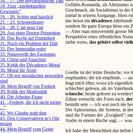
16. - 17. Der psychologische Takt
Gefühls-Romantik, als Altruismus u
18. Zum „intellektuellen
Geschmack, als Socialismus in der Po
Gewissen”
zumal in seinem Ausgange, bloss ein
19. - 20. Schön und hässlich
das heisst ein
décadence
-Jahrhunde
21. - 23. Schopenhauer
sondern für ganz Europa bloss ein 
24. - 28. L'art pour l'art
— Aber man missversteht grosse Me
29. Aus einer Doctor-Promotion
Perspektive eines öffentlichen Nut
30. Das Recht auf Dummheit
ziehn weiss,
das gehört selbst viel
31. Noch ein Problem der Diät
32. Der Immoralist redet
33. Naturwerth des Egoismus
34. Christ und Anarchist
35. Kritik der Décadence-Moral
36. Moral für Ärzte
Goethe ist der letzte Deutsche, vor 
37. Ob wir moralischer geworden
empfunden, die ich empfinde, — auc
sind
fragt mich öfter, wozu ich eigentlich
38. Mein Begriff von Freiheit
schlechter gelesen, als im Vaterland
39. Kritik der Modernität
wünsche
, heute gelesen zu werden
40. Die Arbeiter-Frage
Zähne versucht; der Form nach,
der
41. „Freiheit, die ich nicht meine
bemüht sein — ich war noch nie bes
...”
Der Aphorismus, die Sentenz, in den
42. Wo Glaube noth thut
sind die Formen der „Ewigkeit”; mei
43. Den Conservativen in's Ohr
Andre in einem Buche sagt, — was 
gesagt
44. Mein Begriff vom Genie
Ich habe der Menschheit das tiefste