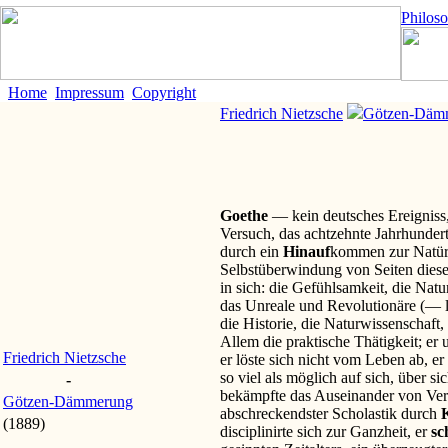
Philos
Home
Impressum
Copyright
Friedrich Nietzsche
Götzen-Däm
Goethe
— kein deutsches Ereigniss,
Versuch, das achtzehnte Jahrhunder
durch ein
Hinauf
kommen zur Natürl
Selbstüberwindung von Seiten dieses
in sich: die Gefühlsamkeit, die Natur
das Unreale und Revolutionäre (— l
die Historie, die Naturwissenschaft,
Allem die praktische Thätigkeit; er 
Friedrich Nietzsche
er löste sich nicht vom Leben ab, er 
so viel als möglich auf sich, über si
-
bekämpfte das Auseinander von Vern
Götzen-Dämmerung
abschreckendster Scholastik durch
K
(1889)
disciplinirte sich zur Ganzheit, er
sc