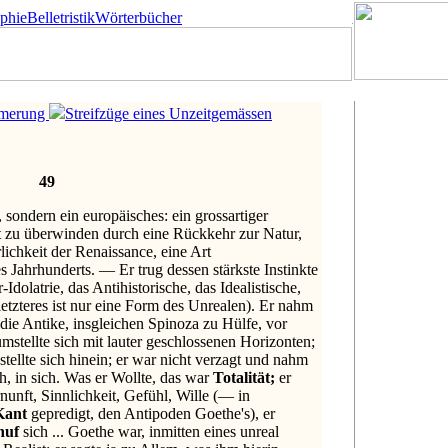
ophie
Belletristik
Wörterbücher
merung
Streifzüge eines Unzeitgemässen
49
 sondern ein europäisches: ein grossartiger
t zu überwinden durch eine Rückkehr zur Natur,
ichkeit der Renaissance, eine Art
 Jahrhunderts. — Er trug dessen stärkste Instinkte
-Idolatrie, das Antihistorische, das Idealistische,
etzteres ist nur eine Form des Unrealen). Er nahm
 die Antike, insgleichen Spinoza zu Hülfe, vor
umstellte sich mit lauter geschlossenen Horizonten;
stellte sich hinein; er war nicht verzagt und nahm
ch, in sich. Was er Wollte, das war
Totalität;
er
unft, Sinnlichkeit, Gefühl, Wille (— in
ant
gepredigt, den Antipoden Goethe's), er
huf
sich ... Goethe war, inmitten eines unreal