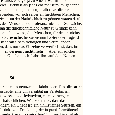
 Realist: er sagte ja zu Allem, was ihm hierin
eres Erlebniss als jenes ens realissimum, genannt
arken, hochgebildeten, in aller Leiblichkeiten
abenden, vor sich selber ehrfürchtigen Menschen,
ichthum der Natürlichkeit zu gönnen wagen darf,
ist; den Menschen der Toleranz, nicht aus Schwäche,
ran die durchschnittliche Natur zu Grunde gehn
 brauchen weiss; den Menschen, für den es nichts
die
Schwäche
, heisse sie nun Laster oder Tugend
 steht mit einem freudigen und vertrauenden
en
, dass nur das Einzelne verwerflich ist, dass im
t —
er verneint nicht mehr
... Aber ein solcher
lichen Glauben: ich habe ihn auf den Namen
50
 Sinne das neunzehnte Jahrhundert Das alles
auch
rstrebte: eine Universalität im Verstehn, im
men-lassen von Jedwedem, einen verwegnen
m Thatsächlichen. Wie kommt es, dass das
ern ein Chaos ist, ein nihilistisches Seufzen, ein
Instinkt von Ermüdung, der in praxi fortwährend
hundert zurückzugreifen
? (— zum Beispiel als