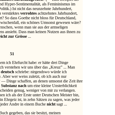
nd Hyper-Sentimentalität, als Femininismus im
litik.) Ist nicht das neunzehnte Jahrhundert,
 verstärktes
verrohtes
achtzehntes Jahrhundert,
rt? So dass Goethe nicht bloss für Deutschland,
Zwischenfall, ein schönes Umsonst gewesen wäre?
nschen, wenn man sie aus der armseligen
zens ansieht. Dass man keinen Nutzen aus ihnen zu
leicht zur Grösse
...
51
dem ich Ehrfurcht habe: er hätte drei Dinge
h verstehen wir uns über das „Kreuz” ... Man
deutsch
schriebe: nirgendswo würde ich
e. Aber wer weiss zuletzt, ob ich auch nur
? — Dinge schaffen, an denen umsonst die Zeit ihre
 Substanz nach
um eine kleine Unsterblichkeit
cheiden genug, weniger von mir zu verlangen.
en ich als der Erste unter Deutschen Meister bin,
n Ehrgeiz ist, in zehn Sätzen zu sagen, was jeder
jeder Andre in einem Buche
nicht
sagt ...
 Buch gegeben, das sie besitzt, meinen