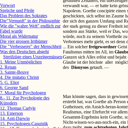
gesinnten Zeitalters, ein überzeugter
Vorwort
verwandt war, — er hatte kein gröss
Sprüche und Pfeile
Napoleon. Goethe concipirte einen st
Das Problem des Sokrates
geschickten, sich selbst im Zaume h
Die"Vernunft" in der Philosophie
der sich den ganzen Umfang und Re
Wie die "wahre Welt" endlich zur
der stark genug zu dieser Freiheit 
Fabel wurde
sondern aus Stärke, weil er Das, wo
Moral als Widernatur
würde, noch zu seinem Vortheile zu
Die vier grossen Irrthümer
Verbotenes mehr giebt, es sei denn 
Die "Verbesserer" der Menschheit
... Ein solcher
freigewordner
Geist
Was den Deutschen abgeht
Fatalismus mitten im All, im
Glaub
Streifzüge eines Unzeitgemässen
Ganzen sich Alles erlöst und bejah
1. Meine Unmöglichen
Glaube ist der höchste aller mög
2. Renan
des
Dionysos
getauft. —
3. Sainte-Beuve
4. Die imitatio Christi
5. G. Eliot
6. George Sand
7. Moral für Psychologen
Man könnte sagen, dass in gewissem
8.- 11. Zur Psychologie des
erstrebt hat, was Goethe als Person e
Künstlers
Gutheissen, ein Ansich-heran-kom
12. Thomas Carlyle
Realismus, eine Ehrfurcht vor alle
13. Emerson
Gesammt-Ergebniss kein Goethe, sond
14. Anti-Darwin
Nicht-wissen-wo-aus-noch-ein, ein 
15. Psychologen-Casuistik
dazu treibt,
zum achtzehnten Jahr