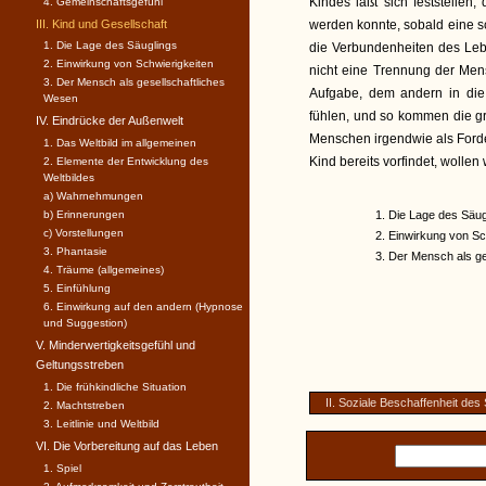
Kindes läßt sich feststelle
4. Gemeinschaftsgefühl
III. Kind und Gesellschaft
werden konnte, sobald eine 
1. Die Lage des Säuglings
die Verbundenheiten des Leb
2. Einwirkung von Schwierigkeiten
nicht eine Trennung der Men
3. Der Mensch als gesellschaftli­ches
Aufgabe, dem andern in di
Wesen
fühlen, und so kommen die g
IV. Eindrücke der Außenwelt
Menschen irgendwie als Forde
1. Das Weltbild im allgemeinen
Kind bereits vorfindet, wolle
2. Elemente der Entwicklung des
Weltbildes
a) Wahrnehmungen
b) Erinnerungen
1. Die Lage des Säug
c) Vorstellungen
2. Einwirkung von Sc
3. Phantasie
3. Der Mensch als g
4. Träume (allgemeines)
5. Einfühlung
6. Einwirkung auf den andern (Hypnose
und Suggestion)
V. Minderwertigkeitsgefühl und
Geltungsstreben
1. Die frühkindliche Situation
II. Soziale Beschaffenheit des
2. Machtstreben
3. Leitlinie und Weltbild
VI. Die Vorbereitung auf das Leben
1. Spiel