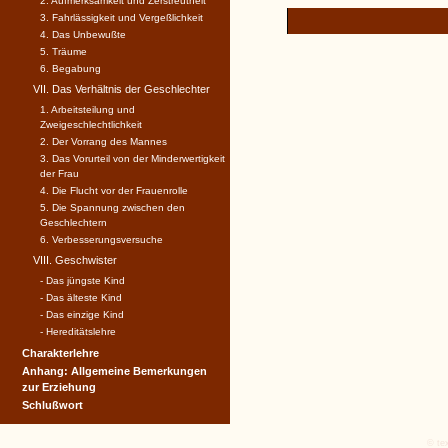
2. Aufmerksamkeit und Zerstreutheit
3. Fahrlässigkeit und Vergeßlichkeit
4. Das Unbewußte
5. Träume
6. Begabung
VII. Das Verhältnis der Geschlechter
1. Arbeitsteilung und
Zweigeschlechtlichkeit
2. Der Vorrang des Mannes
3. Das Vorurteil von der Minderwertigkeit
der Frau
4. Die Flucht vor der Frauenrolle
5. Die Spannung zwischen den
Geschlechtern
6. Verbesserungsversuche
VIII. Geschwister
- Das jüngste Kind
- Das älteste Kind
- Das einzige Kind
- Hereditätslehre
Charakterlehre
Anhang: Allgemeine Bemerkungen
zur Erziehung
Schlußwort
© tex