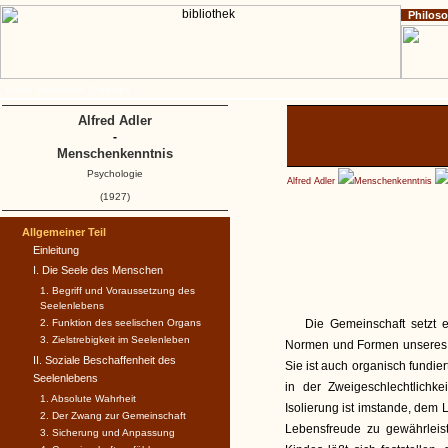
Philos
Home
Impressum
Copyright
Alfred Adler
-
Menschenkenntnis
Psychologie
Alfred Adler
Menschenkenntnis
(1927)
Allgemeiner Teil
Einleitung
I. Die Seele des Menschen
1. Begriff und Voraussetzung des
Seelenlebens
2. Funktion des seelischen Organs
Die Gemeinschaft setzt 
3. Zielstrebigkeit im Seelenleben
Normen und Formen unseres 
II. Soziale Beschaffenheit des
Sie ist auch organisch fundie
Seelenlebens
in der Zweigeschlechtlichk
1. Absolute Wahrheit
Isolierung ist imstande, dem
2. Der Zwang zur Gemeinschaft
Lebensfreude zu gewährleis
3. Sicherung und Anpassung