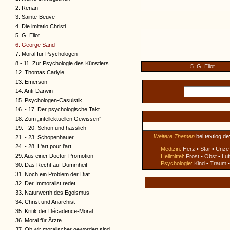
2. Renan
3. Sainte-Beuve
4. Die imitatio Christi
5. G. Eliot
6. George Sand
7. Moral für Psychologen
8.- 11. Zur Psychologie des Künstlers
5. G. Eliot
12. Thomas Carlyle
13. Emerson
14. Anti-Darwin
15. Psychologen-Casuistik
16. - 17. Der psychologische Takt
18. Zum „intellektuellen Gewissen”
19. - 20. Schön und hässlich
Weitere Themen
bei textlog.de
21. - 23. Schopenhauer
24. - 28. L'art pour l'art
Medizin:
Herz
•
Star
•
Unze
29. Aus einer Doctor-Promotion
Heilmittel:
Frost
•
Obst
•
Luf
Psychologie:
Kind
•
Traum
30. Das Recht auf Dummheit
31. Noch ein Problem der Diät
32. Der Immoralist redet
33. Naturwerth des Egoismus
34. Christ und Anarchist
35. Kritik der Décadence-Moral
36. Moral für Ärzte
37. Ob wir moralischer geworden sind