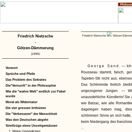
Philos
Home
Impressum
Copyright
Friedrich Nietzsche
Friedrich Nietzsche
Götzen-Dämm
-
Götzen-Dämmerung
(1889)
George Sand
. — Ich
Vorwort
Rousseau stammt, falsch, gem
Sprüche und Pfeile
Tapeten-Stil nicht aus; ebens
Das Problem des Sokrates
Das Schlimmste freilich bleib
Die"Vernunft" in der Philosophie
ungezogener Jungen. — Wie
Wie die "wahre Welt" endlich zur Fabel
wurde
unausstehliche Künstlerin! Sie 
Moral als Widernatur
wie Balzac, wie alle Romantike
Die vier grossen Irrthümer
dagelegen haben mag, diese
Die "Verbesserer" der Menschheit
schlimmen Sinne an sich hatte, 
Was den Deutschen abgeht
beim Niedergang des französi
Streifzüge eines Unzeitgemässen
...
1. Meine Unmöglichen