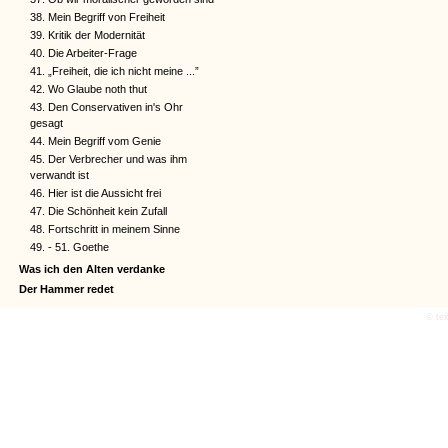
38. Mein Begriff von Freiheit
39. Kritik der Modernität
40. Die Arbeiter-Frage
41. „Freiheit, die ich nicht meine ...”
42. Wo Glaube noth thut
43. Den Conservativen in's Ohr
gesagt
44. Mein Begriff vom Genie
45. Der Verbrecher und was ihm
verwandt ist
46. Hier ist die Aussicht frei
47. Die Schönheit kein Zufall
48. Fortschritt in meinem Sinne
49. - 51. Goethe
Was ich den Alten verdanke
Der Hammer redet
© tex