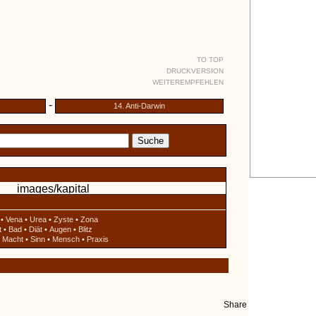
TO TOP
DRUCKVERSION
WEITEREMPFEHLEN
-
14. Anti-Darwin
:
•
Vena
•
Urea
•
Zyste
•
Zona
t
•
Bad
•
Diät
•
Augen
•
Blitz
•
Macht
•
Sinn
•
Mensch
•
Praxis
Share