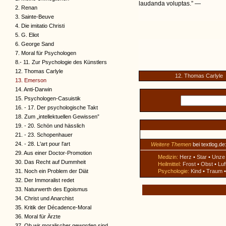
laudanda voluptas.” —
2. Renan
3. Sainte-Beuve
4. Die imitatio Christi
5. G. Eliot
6. George Sand
7. Moral für Psychologen
8.- 11. Zur Psychologie des Künstlers
12. Thomas Carlyle
12. Thomas Carlyle
13. Emerson
14. Anti-Darwin
15. Psychologen-Casuistik
16. - 17. Der psychologische Takt
18. Zum „intellektuellen Gewissen”
19. - 20. Schön und hässlich
21. - 23. Schopenhauer
24. - 28. L'art pour l'art
Weitere Themen
bei textlog.de
29. Aus einer Doctor-Promotion
Medizin:
Herz
•
Star
•
Unze
30. Das Recht auf Dummheit
Heilmittel:
Frost
•
Obst
•
Luf
31. Noch ein Problem der Diät
Psychologie:
Kind
•
Traum
32. Der Immoralist redet
33. Naturwerth des Egoismus
34. Christ und Anarchist
35. Kritik der Décadence-Moral
36. Moral für Ärzte
37. Ob wir moralischer geworden sind