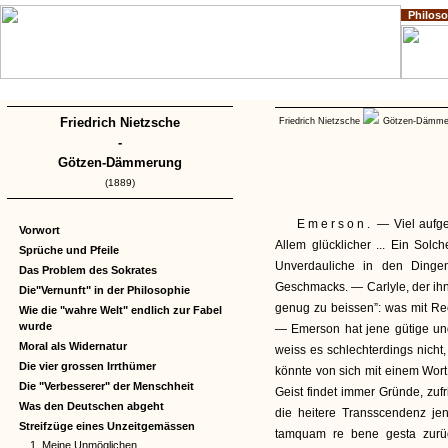
Philos
Home
Impressum
Copyright
Friedrich Nietzsche
Friedrich Nietzsche
Götzen-Dämm
-
Götzen-Dämmerung
(1889)
Emerson.
— Viel aufgekl
Vorwort
Allem glücklicher ... Ein Solch
Sprüche und Pfeile
Unverdauliche in den Dinge
Das Problem des Sokrates
Geschmacks. — Carlyle, der ihn 
Die"Vernunft" in der Philosophie
genug zu beissen”: was mit Re
Wie die "wahre Welt" endlich zur Fabel
wurde
— Emerson hat jene gütige und 
Moral als Widernatur
weiss es schlechterdings nicht,
Die vier grossen Irrthümer
könnte von sich mit einem Wor
Die "Verbesserer" der Menschheit
Geist findet immer Gründe, zufr
Was den Deutschen abgeht
die heitere Transscendenz je
Streifzüge eines Unzeitgemässen
tamquam re bene gesta zurüc
1. Meine Unmöglichen