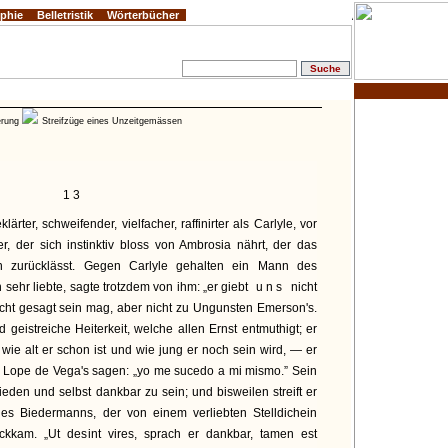
ophie
Belletristik
Wörterbücher
erung
Streifzüge eines Unzeitgemässen
13
ärter, schweifender, vielfacher, raffinirter als Carlyle, vor
er, der sich instinktiv bloss von Ambrosia nährt, der das
n zurücklässt. Gegen Carlyle gehalten ein Mann des
sehr liebte, sagte trotzdem von ihm: „er giebt
uns
nicht
cht gesagt sein mag, aber nicht zu Ungunsten Emerson's.
geistreiche Heiterkeit, welche allen Ernst entmuthigt; er
 wie alt er schon ist und wie jung er noch sein wird, — er
t Lope de Vega's sagen: „yo me sucedo a mi mismo.” Sein
ieden und selbst dankbar zu sein; und bisweilen streift er
nes Biedermanns, der von einem verliebten Stelldichein
kkam. „Ut desint vires, sprach er dankbar, tamen est