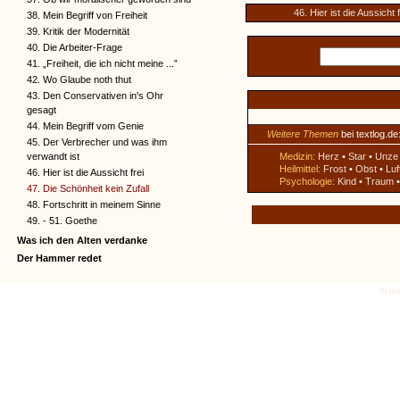
46. Hier ist die Aussicht f
38. Mein Begriff von Freiheit
39. Kritik der Modernität
40. Die Arbeiter-Frage
41. „Freiheit, die ich nicht meine ...”
42. Wo Glaube noth thut
43. Den Conservativen in's Ohr
gesagt
44. Mein Begriff vom Genie
Weitere Themen
bei textlog.de
45. Der Verbrecher und was ihm
verwandt ist
Medizin:
Herz
•
Star
•
Unze
Heilmittel:
Frost
•
Obst
•
Luf
46. Hier ist die Aussicht frei
Psychologie:
Kind
•
Traum
47. Die Schönheit kein Zufall
48. Fortschritt in meinem Sinne
49. - 51. Goethe
Was ich den Alten verdanke
Der Hammer redet
© tex