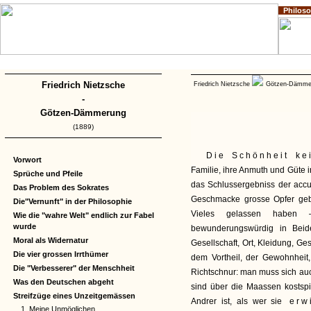
Philos
Home
Impressum
Copyright
Friedrich Nietzsche
Friedrich Nietzsche
Götzen-Dämm
-
Götzen-Dämmerung
(1889)
Die Schönheit kei
Vorwort
Familie, ihre Anmuth und Güte in
Sprüche und Pfeile
das Schlussergebniss der acc
Das Problem des Sokrates
Geschmacke grosse Opfer geb
Die"Vernunft" in der Philosophie
Vieles gelassen haben —
Wie die "wahre Welt" endlich zur Fabel
wurde
bewunderungswürdig in Bei
Moral als Widernatur
Gesellschaft, Ort, Kleidung, G
Die vier grossen Irrthümer
dem Vortheil, der Gewohnheit
Die "Verbesserer" der Menschheit
Richtschnur: man muss sich auc
Was den Deutschen abgeht
sind über die Maassen kostspi
Streifzüge eines Unzeitgemässen
Andrer ist, als wer sie
erwi
1. Meine Unmöglichen