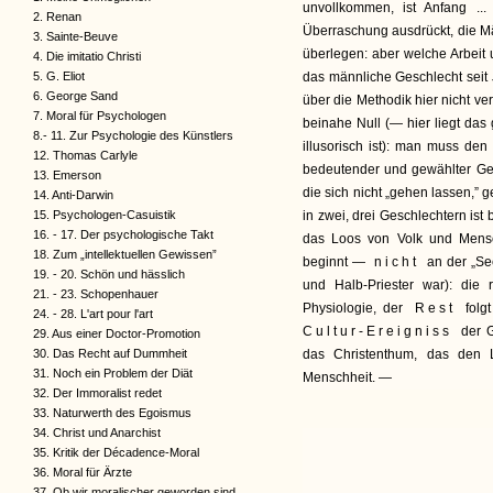
unvollkommen, ist Anfang ...
2. Renan
Überraschung ausdrückt, die M
3. Sainte-Beuve
überlegen: aber welche Arbeit 
4. Die imitatio Christi
5. G. Eliot
das männliche Geschlecht seit 
6. George Sand
über die Methodik hier nicht ve
7. Moral für Psychologen
beinahe Null (— hier liegt das
8.- 11. Zur Psychologie des Künstlers
illusorisch ist): man muss den
12. Thomas Carlyle
bedeutender und gewählter Geb
13. Emerson
die sich nicht „gehen lassen,”
14. Anti-Darwin
15. Psychologen-Casuistik
in zwei, drei Geschlechtern ist b
16. - 17. Der psychologische Takt
das Loos von Volk und Mensc
18. Zum „intellektuellen Gewissen”
beginnt —
nicht
an der „Se
19. - 20. Schön und hässlich
und Halb-Priester war): die 
21. - 23. Schopenhauer
Physiologie, der
Rest
folg
24. - 28. L'art pour l'art
Cultur-Ereigniss
der 
29. Aus einer Doctor-Promotion
30. Das Recht auf Dummheit
das Christenthum, das den L
31. Noch ein Problem der Diät
Menschheit. —
32. Der Immoralist redet
33. Naturwerth des Egoismus
34. Christ und Anarchist
35. Kritik der Décadence-Moral
36. Moral für Ärzte
37. Ob wir moralischer geworden sind