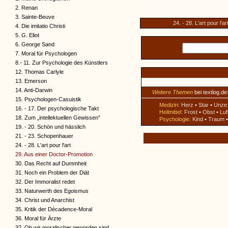
2. Renan
3. Sainte-Beuve
24. - 28. L'art pour l'ar
4. Die imitatio Christi
5. G. Eliot
6. George Sand
7. Moral für Psychologen
8.- 11. Zur Psychologie des Künstlers
12. Thomas Carlyle
13. Emerson
14. Anti-Darwin
Weitere Themen
bei textlog.de
15. Psychologen-Casuistik
Medizin:
Herz
•
Star
•
Unze
16. - 17. Der psychologische Takt
Heilmittel:
Frost
•
Obst
•
Luf
18. Zum „intellektuellen Gewissen”
Psychologie:
Kind
•
Traum
19. - 20. Schön und hässlich
21. - 23. Schopenhauer
24. - 28. L'art pour l'art
29. Aus einer Doctor-Promotion
30. Das Recht auf Dummheit
31. Noch ein Problem der Diät
32. Der Immoralist redet
33. Naturwerth des Egoismus
34. Christ und Anarchist
35. Kritik der Décadence-Moral
36. Moral für Ärzte
37. Ob wir moralischer geworden sind