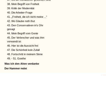
38. Mein Begriff von Freiheit
39. Kritik der Modernität
40. Die Arbeiter-Frage
41. „Freiheit, die ich nicht meine ...”
42. Wo Glaube noth thut
43. Den Conservativen in's Ohr
gesagt
44. Mein Begriff vom Genie
45. Der Verbrecher und was ihm
verwandt ist
46. Hier ist die Aussicht frei
47. Die Schönheit kein Zufall
48. Fortschritt in meinem Sinne
49. - 51. Goethe
Was ich den Alten verdanke
Der Hammer redet
© tex