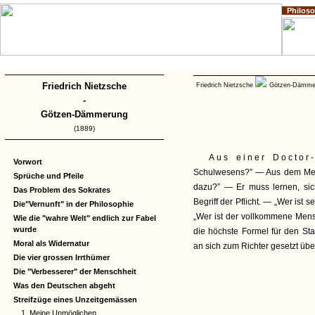
Philos
Home
Impressum
Copyright
Friedrich Nietzsche
Friedrich Nietzsche
Götzen-Dämm
-
Götzen-Dämmerung
(1889)
Aus einer Doctor
Vorwort
Schulwesens?” — Aus dem Men
Sprüche und Pfeile
dazu?” — Er muss lernen, si
Das Problem des Sokrates
Begriff der Pflicht. — „Wer ist s
Die"Vernunft" in der Philosophie
„Wer ist der vollkommene Men
Wie die "wahre Welt" endlich zur Fabel
wurde
die höchste Formel für den St
Moral als Widernatur
an sich zum Richter gesetzt üb
Die vier grossen Irrthümer
Die "Verbesserer" der Menschheit
Was den Deutschen abgeht
Streifzüge eines Unzeitgemässen
1. Meine Unmöglichen