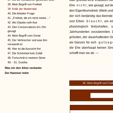
Man gründet eine Institution n
38. Mein Begriff von Freiheit
Ehe
nicht
, wie gesagt, auf d
39. Kritik der Modernität
den Eigenthumstrieb (Weib und
40. Die Arbeiter-Frage
der sich beständig das kleinste 
41. „Freiheit, die ich nicht meine ...”
und Erben
braucht
, um ei
42. Wo Glaube noth thut
physiologisch festzuhalten,
43. Den Conservativen in's Ohr
gesagt
Jahrhunderten vorzubereiten. D
44. Mein Begriff vom Genie
grössten, der dauerhaftesten Or
45. Der Verbrecher und was ihm
als Ganzes für sich
gutsa
verwandt ist
die Ehe überhaupt keinen Si
46. Hier ist die Aussicht frei
schafft man sie ab. —
47. Die Schönheit kein Zufall
48. Fortschritt in meinem Sinne
49. - 51. Goethe
Was ich den Alten verdanke
Der Hammer redet
38. Mein Begriff von Freih