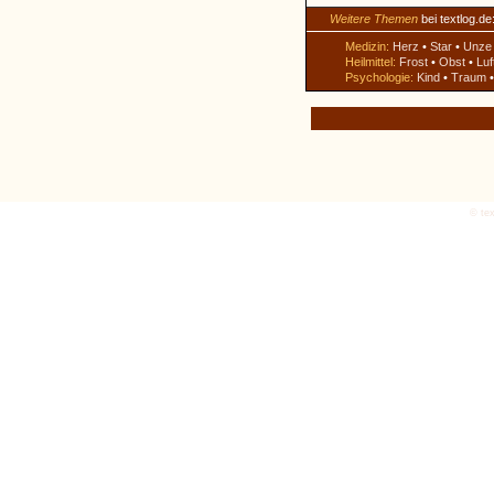
Weitere Themen
bei textlog.de
Medizin:
Herz
•
Star
•
Unze
Heilmittel:
Frost
•
Obst
•
Luf
Psychologie:
Kind
•
Traum
© tex