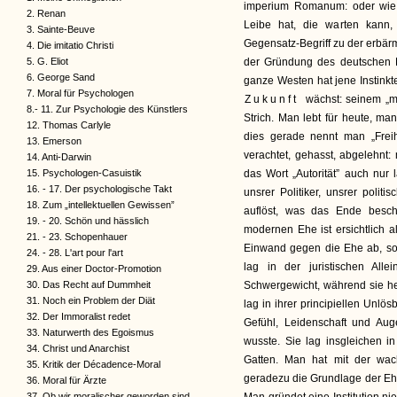
imperium Romanum: oder wie 
2. Renan
Leibe hat, die warten kann
3. Sainte-Beuve
Gegensatz-Begriff zu der erbärm
4. Die imitatio Christi
5. G. Eliot
der Gründung des deutschen Rei
6. George Sand
ganze Westen hat jene Instinkt
7. Moral für Psychologen
Zukunft
wächst: seinem „mo
8.- 11. Zur Psychologie des Künstlers
Strich. Man lebt für heute, ma
12. Thomas Carlyle
dies gerade nennt man „Freihe
13. Emerson
verachtet, gehasst, abgelehnt:
14. Anti-Darwin
15. Psychologen-Casuistik
das Wort „Autorität” auch nur 
16. - 17. Der psychologische Takt
unsrer Politiker, unsrer politis
18. Zum „intellektuellen Gewissen”
auflöst, was das Ende beschl
19. - 20. Schön und hässlich
modernen Ehe ist ersichtlich 
21. - 23. Schopenhauer
Einwand gegen die Ehe ab, so
24. - 28. L'art pour l'art
lag in der juristischen Alle
29. Aus einer Doctor-Promotion
30. Das Recht auf Dummheit
Schwergewicht, während sie he
31. Noch ein Problem der Diät
lag in ihrer principiellen Unlö
32. Der Immoralist redet
Gefühl, Leidenschaft und Aug
33. Naturwerth des Egoismus
wusste. Sie lag insgleichen in
34. Christ und Anarchist
Gatten. Man hat mit der wa
35. Kritik der Décadence-Moral
geradezu die Grundlage der Ehe,
36. Moral für Ärzte
37. Ob wir moralischer geworden sind