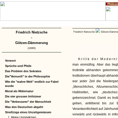
Philos
Home
Impressum
Copyright
Friedrich Nietzsche
Friedrich Nietzsche
Götzen-Dämm
-
Götzen-Dämmerung
(1889)
Kritik der Moderni
Vorwort
man einmüthig. Aber das lieg
Sprüche und Pfeile
Instinkte abhanden gekommen
Das Problem des Sokrates
Institutionen überhaupt abhand
Die"Vernunft" in der Philosophie
war jeder Zeit die Niederga
Wie die "wahre Welt" endlich zur Fabel
wurde
„Menschliches, Allzumensch
Moral als Widernatur
Halbheiten, wie „deutsche
Die vier grossen Irrthümer
gekennzeichnet. Damit es Instit
Die "Verbesserer" der Menschheit
geben, antiliberal bis zur B
Was den Deutschen abgeht
Verantwortlichkeit auf Jahrhund
Streifzüge eines Unzeitgemässen
vorwärts und rückwärts in infi
1. Meine Unmöglichen