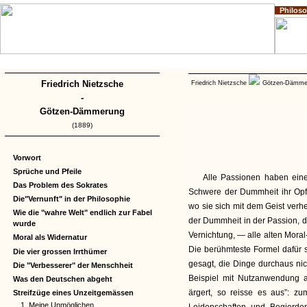
Philos
Home
Impressum
Copyright
Friedrich Nietzsche
Friedrich Nietzsche
Götzen-Dämme
-
Götzen-Dämmerung
(1889)
Vorwort
Sprüche und Pfeile
Alle Passionen haben eine 
Das Problem des Sokrates
Schwere der Dummheit ihr Opfe
Die"Vernunft" in der Philosophie
wo sie sich mit dem Geist verh
Wie die "wahre Welt" endlich zur Fabel
der Dummheit in der Passion, d
wurde
Vernichtung, — alle alten Moral-
Moral als Widernatur
Die berühmteste Formel dafür s
Die vier grossen Irrthümer
gesagt, die Dinge durchaus nic
Die "Verbesserer" der Menschheit
Beispiel mit Nutzanwendung a
Was den Deutschen abgeht
ärgert, so reisse es aus”: zu
Streifzüge eines Unzeitgemässen
1. Meine Unmöglichen