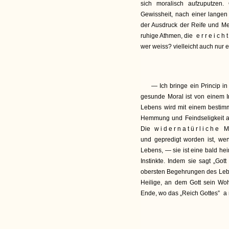
sich moralisch aufzuputzen. 
Gewissheit, nach einer lange
der Ausdruck der Reife und Mei
ruhige Athmen, die
erreich
wer weiss? vielleicht auch nur ei
— Ich bringe ein Princip in
gesunde Moral ist von einem I
Lebens wird mit einem bestimmt
Hemmung und Feindseligkeit a
Die
widernatürliche
M
und gepredigt worden ist, we
Lebens, — sie ist eine bald hei
Instinkte. Indem sie sagt „Got
obersten Begehrungen des Lebe
Heilige, an dem Gott sein Wohl
Ende, wo das „Reich Gottes”
a