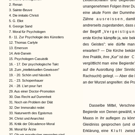
Leidenschaften und Begierde
2. Renan
unangenehmen Folgen ihrer Dum
3. Sainte-Beuve
eine akute Form der Dummheit
4. Die imitatio Christi
Zähne
ausreissen
, dami
5. G. Eliot
andrerseits zugestanden, dass
6. George Sand
der Begriff „
Vergeistig
7. Moral für Psychologen
8.- 11. Zur Psychologie des Künstlers
erste Kirche kämpfte ja, wie be
12. Thomas Carlyle
des Geistes”: wie dürfte man
13. Emerson
erwarten? — Die Kirche bekäm
14. Anti-Darwin
ihre Praktik, ihre „Kur” ist der
C
15. Psychologen-Casuistik
vergöttlicht man eine Begierde
16. - 17. Der psychologische Takt
auf die Ausrottung (der Sinnli
18. Zum „intellektuellen Gewissen”
19. - 20. Schön und hässlich
Rachsucht) gelegt. — Aber die 
21. - 23. Schopenhauer
an der Wurzel angreifen: die Pra
24. - 28. L'art pour l'art
29. Aus einer Doctor-Promotion
30. Das Recht auf Dummheit
31. Noch ein Problem der Diät
Dasselbe Mittel, Verschne
32. Der Immoralist redet
Begierde von Denen gewählt, we
33. Naturwerth des Egoismus
Maass in ihr auflegen zu kön
34. Christ und Anarchist
35. Kritik der Décadence-Moral
Gleidiniss gesprochen (und oh
36. Moral für Ärzte
Erklärung, eine
Kluft
zwisc
37. Ob wir moralischer geworden sind