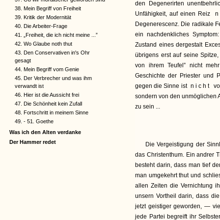
den Degenerirten unentbehrli
38. Mein Begriff von Freiheit
Unfähigkeit, auf einen Reiz
n
39. Kritik der Modernität
Degenerescenz. Die radikale Fei
40. Die Arbeiter-Frage
ein nachdenkliches Symptom
41. „Freiheit, die ich nicht meine ...”
42. Wo Glaube noth thut
Zustand eines dergestalt Exce
43. Den Conservativen in's Ohr
übrigens erst auf seine Spitze
gesagt
von ihrem Teufel” nicht meh
44. Mein Begriff vom Genie
Geschichte der Priester und 
45. Der Verbrecher und was ihm
gegen die Sinne ist
nicht
vo
verwandt ist
46. Hier ist die Aussicht frei
sondern von den unmöglichen As
47. Die Schönheit kein Zufall
zu sein ...
48. Fortschritt in meinem Sinne
49. - 51. Goethe
Was ich den Alten verdanke
Der Hammer redet
Die Vergeistigung der Sinnl
das Christenthum. Ein andrer T
besteht darin, dass man tief de
man umgekehrt thut und schlies
allen Zeiten die Vernichtung ih
unsern Vortheil darin, dass die
jetzt geistiger geworden, — viel
jede Partei begreift ihr Selbst