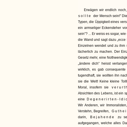
Erwägen wir endlich noch,
sollte
der Mensch sein!” Di
Typen, die Üppigkeit eines ve
ein armseliger Eckensteher von
sein”? ... Er weiss es sogar, wie
die Wand und sagt dazu „ecce h
Einzelnen wendet und zu ihm sa
lächerlich zu machen. Der Einz
Gesetz mehr, eine Nothwendigke
„ändere dich” heisst verlange
wirklich, es gab consequente
tugendhaft, sie wollten ihn na
sie die Welt! Keine kleine Tol
Moral, insofern sie
verurth
Absichten des Lebens, ist ein s
eine
Degenerirten-Idi
Wir Anderen, wir Immoralisten
Verstehn, Begreifen,
Guthei
darin,
Bejahende
zu se
aufgegangen, welche alles Da