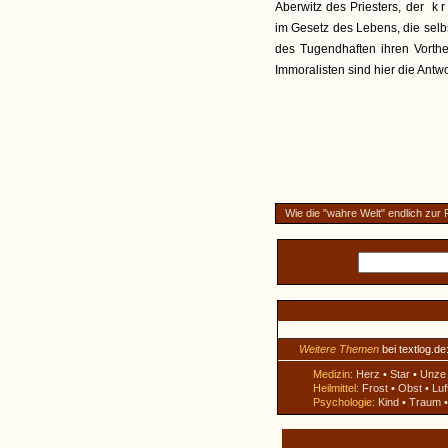
Aberwitz des Priesters, der
kr
im Gesetz des Lebens, die selbs
des Tugendhaften ihren Vorthei
Immoralisten sind hier die Antwo
Wie die "wahre Welt" endlich zur
Weitere Themen
bei textlog.de
Medizin:
Herz
•
Star
•
Unze
Heilmittel:
Frost
•
Obst
•
Luf
Psychologie:
Kind
•
Traum