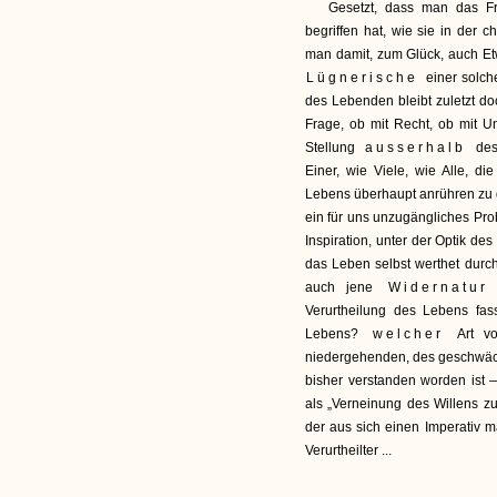
Gesetzt, dass man das F
begriffen hat, wie sie in der c
man damit, zum Glück, auch Etw
Lügnerische
einer solch
des Lebenden bleibt zuletzt d
Frage, ob mit Recht, ob mit Un
Stellung
ausserhalb
des
Einer, wie Viele, wie Alle, 
Lebens überhaupt anrühren zu 
ein für uns unzugängliches Pro
Inspiration, unter der Optik d
das Leben selbst werthet durch
auch jene
Widernatur
Verurtheilung des Lebens fas
Lebens?
welcher
Art v
niedergehenden, des geschwächt
bisher verstanden worden ist 
als „Verneinung des Willens z
der aus sich einen Imperativ ma
Verurtheilter ...