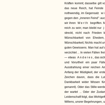
Kräften kommt; dasselbe gilt v
das neue Reich, hat Feinde n
nothwendig, im Gegensatz
w
gegen den „inneren Feind”: auc
wir ihren
Werth
begriffen. 
reich zu sein; man bleibt nur
j
streckt, nicht nach Frieden 
Wünschbarkeit von Ehedem,
Wünschbarkeit; Nichts macht un
guten Gewissens. Man hat auf 
verzichtet ... In vielen Fällen f
— etwas
Anderes
, das si
und Vorurtheil ein paar Fäl
Ausstrahlung einer reichen Ani
Anfang der Müdigkeit, der erst
Zeichen davon, dass die Lu
Dankbarkeit wider Wissen für
genannt). Oder das Stille-we
der wartet ... Oder der Zusta
Leidenschaft folgt, das Wohlgef
Willens, unsrer Begehrungen, uns