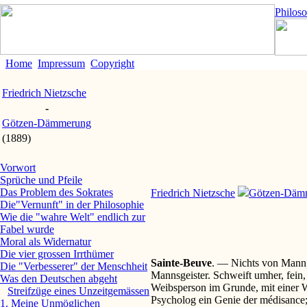
Philos
Home
Impressum
Copyright
Friedrich Nietzsche
-
Götzen-Dämmerung
(1889)
Vorwort
Sprüche und Pfeile
Das Problem des Sokrates
Friedrich Nietzsche
Götzen-Däm
Die"Vernunft" in der Philosophie
Wie die "wahre Welt" endlich zur
Fabel wurde
Moral als Widernatur
Die vier grossen Irrthümer
Sainte-Beuve
. — Nichts von Mann; 
Die "Verbesserer" der Menschheit
Mannsgeister. Schweift umher, fein,
Was den Deutschen abgeht
Weibsperson im Grunde, mit einer 
Streifzüge eines Unzeitgemässen
Psycholog ein Genie der médisance;
1. Meine Unmöglichen