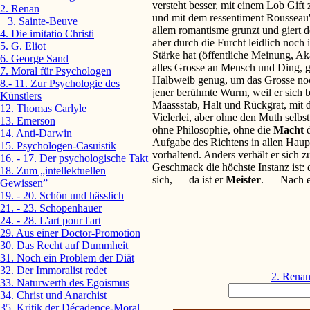
versteht besser, mit einem Lob Gift 
2. Renan
und mit dem ressentiment Rousseau
3. Sainte-Beuve
allem romantisme grunzt und giert d
4. Die imitatio Christi
aber durch die Furcht leidlich noch
5. G. Eliot
Stärke hat (öffentliche Meinung, Ak
6. George Sand
alles Grosse an Mensch und Ding, g
7. Moral für Psychologen
Halbweib genug, um das Grosse noc
8.- 11. Zur Psychologie des
jener berühmte Wurm, weil er sich be
Künstlers
Maassstab, Halt und Rückgrat, mit d
12. Thomas Carlyle
Vielerlei, aber ohne den Muth selbst
13. Emerson
ohne Philosophie, ohne die
Macht
14. Anti-Darwin
Aufgabe des Richtens in allen Haup
15. Psychologen-Casuistik
vorhaltend. Anders verhält er sich z
16. - 17. Der psychologische Takt
Geschmack die höchste Instanz ist: d
18. Zum „intellektuellen
sich, — da ist er
Meister
. — Nach e
Gewissen”
19. - 20. Schön und hässlich
21. - 23. Schopenhauer
24. - 28. L'art pour l'art
29. Aus einer Doctor-Promotion
30. Das Recht auf Dummheit
31. Noch ein Problem der Diät
32. Der Immoralist redet
2. Rena
33. Naturwerth des Egoismus
34. Christ und Anarchist
35. Kritik der Décadence-Moral