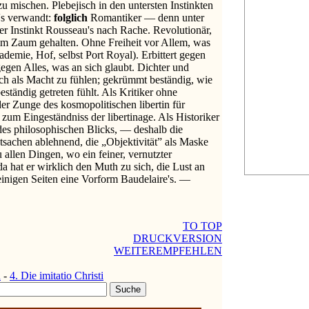
zu mischen. Plebejisch in den untersten Instinkten
's verwandt:
folglich
Romantiker — denn unter
er Instinkt Rousseau's nach Rache. Revolutionär,
 im Zaum gehalten. Ohne Freiheit vor Allem, was
ademie, Hof, selbst Port Royal). Erbittert gegen
egen Alles, was an sich glaubt. Dichter und
h als Macht zu fühlen; gekrümmt beständig, wie
ständig getreten fühlt. Als Kritiker ohne
er Zunge des kosmopolitischen libertin für
 zum Eingeständniss der libertinage. Als Historiker
des philosophischen Blicks, — deshalb die
tsachen ablehnend, die „Objektivität” als Maske
u allen Dingen, wo ein feiner, vernutzter
a hat er wirklich den Muth zu sich, die Lust an
inigen Seiten eine Vorform Baudelaire's. —
TO TOP
DRUCKVERSION
WEITEREMPFEHLEN
n
-
4. Die imitatio Christi