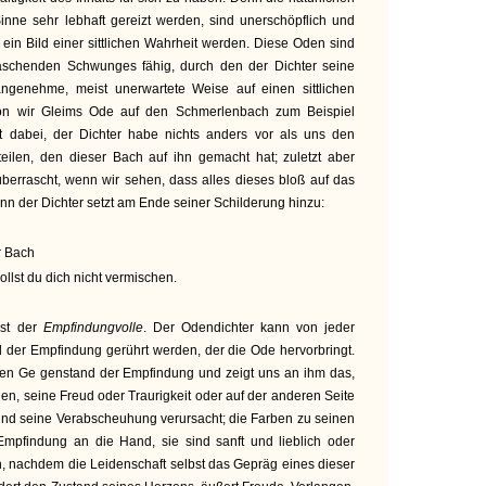
nne sehr lebhaft gereizt werden, sind unerschöpflich und
 ein Bild einer sittlichen Wahrheit werden. Diese Oden sind
raschenden Schwunges fähig, durch den der Dichter seine
angenehme, meist unerwartete Weise auf einen sittlichen
n wir Gleims Ode auf den Schmerlenbach zum Beispiel
 dabei, der Dichter habe nichts anders vor als uns den
ilen, den dieser Bach auf ihn gemacht hat; zuletzt aber
errascht, wenn wir sehen, dass alles dieses bloß auf das
nn der Dichter setzt am Ende seiner Schilderung hinzu:
r Bach
llst du dich nicht vermischen.
 ist der
Empfindungvolle
. Der Odendichter kann von jeder
 der Empfindung gerührt werden, der die Ode hervorbringt.
en Ge genstand der Empfindung und zeigt uns an ihm das,
en, seine Freud oder Traurigkeit oder auf der anderen Seite
und seine Verabscheuhung verursacht; die Farben zu seinen
Empfindung an die Hand, sie sind sanft und lieblich oder
lich, nachdem die Leidenschaft selbst das Gepräg eines dieser