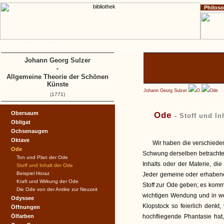
Philos
Home
Impressum
Copyright
A
B
C
D
Johann Georg Sulzer
-
Allgemeine Theorie der Schönen
Künste
Johann Georg Sulzer
O
Ode
(1771)
Obersaum
Ode
- Stoff und In
Obligat
Ochsenaugen
Oktave
Wir haben die verschiede
Ode
Schwung derselben betrachtet
Ton und Plan der Ode
Inhalts oder der Materie, die
Stoff und Inhalt der Ode
Beispiel Horaz
Jeder gemeine oder erhabene
Kraft und Wirkung der Ode
Stoff zur Ode geben; es kommt
Die Ode von der Antike zur Neuzeit
wichtigen Wendung und in wel
Odyssee
Klopstock so feierlich denk
Öffnungen
Ölfarben
hochfliegende Phantasie hat,