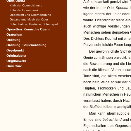
Oper, Opera
Aufmerksamkeit gereizt wird.
Kritik der Operndichtung
wie der in der Ode,
Sponda
,
Kritik der Opernmusik
irgend einem der Leier oder
Opernstoff und Operndichtung
Gesang und Musik der Oper
wahre Odendichter sieht ein
Schaubühne, Kostüme, Schauspiel
auch wichtige Vorstellunge
Operetten. Komische Opern
Menschen sehen denselben Ge
Oratorium
Des Dichters Kopf ist mit ein
Ordnung
Pulver sehr leichte Feuer fa
Ordnung; Säulenordnung
Orgelpunkt
Der gewöhnlichste Stoff d
Originalgeist
Genie zum Singen erweckt, ist
Originalwerk
die Bewunderung und die Lie
Ouvertüre
nach die ältesten Veranlassu
Tanz sind, die allem Anseh
noch halb Wilde so wie der 
Hüpfen, Frohlocken und Jau
natürlichen Menschen in Heu
veranlasst haben; durch Nac
der Stoff derselben mannigfal
Man kann überhaupt die Od
Einige sind
betrachtend
und e
Eigenschaften des Gegenst