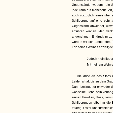
Gegenstände, wodurch die Si
jede kann auf mancherlei Art,
auch vorzüglich eines über
Schilderung auf eine sehr 
Gegenstand anwendet, wovo
anführen können. Man denkt
angenehmen Eindruck mitzute
werden wir sehr angenehm üb
Lob seines Weines abzielt; de
Jedoch mein liebe
Mit meinem Wein so
Die dritte Art des Stoffs
Leidenschaft bis zu dem Grad
Dann besinget er entweder d
was seine Liebe, sein Verlang
seinen Unwillen, Hass, Zorn 
Schilderungen gibt ihm die 
feuerig, finster und fürchter