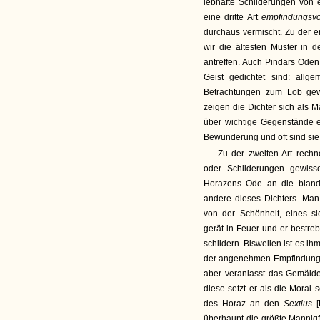
lebhafte Schilderungen von e
eine dritte Art
empfindungsvo
durchaus vermischt. Zu der 
wir die ältesten Muster in
antreffen. Auch Pindars Oden
Geist gedichtet sind: allg
Betrachtungen zum Lob gew
zeigen die Dichter sich als 
über wichtige Gegenstände em
Bewunderung und oft sind sie 
Zu der zweiten Art rech
oder Schilderungen gewiss
Horazens Ode an die bland
andere dieses Dichters. Man
von der Schönheit, eines s
gerät in Feuer und er bestre
schildern. Bisweilen ist es i
der angenehmen Empfindung, 
aber veranlasst das Gemälde
diese setzt er als die Moral 
des Horaz an den
Sextius
überhaupt die größte Mannigfa