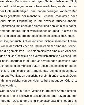
 Wer als ein Mann von so einzigem Genie würde einen Stoff,
 ich will nicht sagen in so hohem feierlichen, sondern nur in
 der Flöte anständigen Tone, haben besingen können? Der
en Gegenstand, der mancherlei liebliche Phantasten oder
n oder starke Empfindung in ihm erweckt: tausend andere
genstand, mit eben der Klarheit und denken nichts dabei.
er Menge merkwürdiger Vorstellungen an gefüllt, die wie das
ngen und auch andere daneben liegende schnell entzünden.
er Ode, der auch Dichter von eben nicht ausserordentlichem
 von leidenschaftlicher Art und unter diesen sind die Freude,
be die gemeinsten. Die beiden ersteren sind allen Ansehen
ngen der Ode, so wie sie es vermutlich auch von Gesang und
en nach ursprünglich mit der Ode verbunden gewesen. Der
noch unmündige Mensch äußert diese Leidenschaften durch
chzen. Ein feierliches Trauern, das bei dem noch ganz
len und Wehklagen ausbricht, scheint hienächst auch Oden
hahmung solcher von der Natur selbst eingegeben Oden, ist
tiger worden.
e in Absicht auf ihre Materie in dreierlei Arten einteilen.
nthalten eine affektvolle Beschreibung oder Erzählung der
andes der Ode; andere sind
phantasiereich
und legen uns