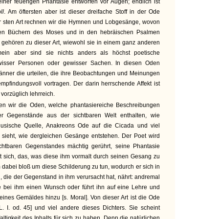
iner feuerigen Phantasie entworfen vor Augen; endlich ist
ll
. Am öftersten aber ist dieser dreifache Stoff in der Ode
er sten Art rechnen wir die Hymnen und Lobgesänge, wovon
 den Büchern des Moses und in den hebräischen Psalmen
 gehören zu dieser Art, wiewohl sie in einem ganz anderen
emein aber sind sie nichts anders als höchst poetische
isser Personen oder gewisser Sachen. In diesen Oden
Männer die urteilen, die ihre Beobachtungen und Meinungen
pfindungsvoll vortragen. Der darin herrschende Affekt ist
vorzüglich lehrreich.
nen wir die Oden, welche phantasiereiche Beschreibungen
er Gegenstände aus der sichtbaren Welt enthalten, wie
usische Quelle, Anakreons Ode auf die Cicada und viel
 sieht, wie dergleichen Gesänge entstehen. Der Poet wird
ichtbaren Gegenstandes mächtig gerührt, seine Phantasie
bt sich, das, was diese ihm vormalt durch seinen Gesang zu
hm dabei bloß um diese Schilderung zu tun, wodurch er sich in
die der Gegenstand in ihm verursacht hat, nährt: andremal
 bei ihm einen Wunsch oder führt ihn auf eine Lehre und
seines Gemäldes hinzu [s. Moral]. Von dieser Art ist die Ode
[L. I. od. 45] und viel andere dieses Dichters. Sie scheint
ltigkeit des Inhalts für sich zu haben. Denn die natürlichen