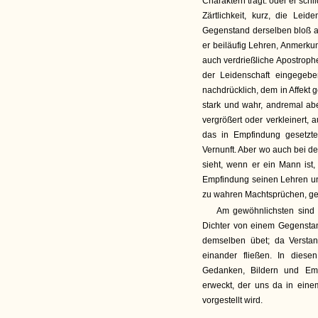
Charaktern trägt: oder er sch
Zärtlichkeit, kurz, die Lei
Gegenstand derselben bloß an
er beiläufig Lehren, Anmerku
auch verdrießliche Apostroph
der Leidenschaft eingegeb
nachdrücklich, dem in Affekt
stark und wahr, andremal abe
vergrößert oder verkleinert, 
das in Empfindung gesetzt
Vernunft. Aber wo auch bei d
sieht, wenn er ein Mann ist,
Empfindung seinen Lehren un
zu wahren Machtsprüchen, ge
Am gewöhnlichsten sind d
Dichter von einem Gegenstan
demselben übet; da Versta
einander fließen. In diese
Gedanken, Bildern und Em
erweckt, der uns da in eine
vorgestellt wird.