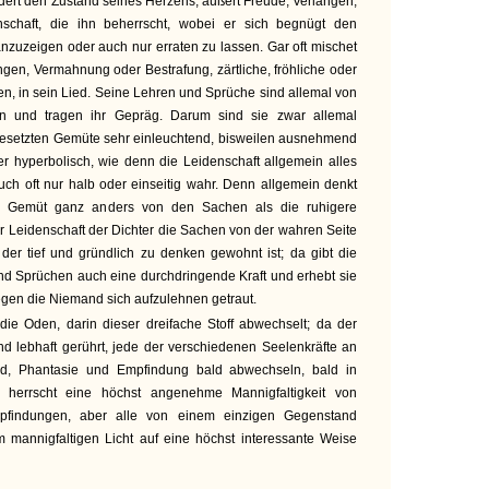
ildert den Zustand seines Herzens, äußert Freude, Verlangen,
denschaft, die ihn beherrscht, wobei er sich begnügt den
zuzeigen oder auch nur erraten zu lassen. Gar oft mischet
ngen, Vermahnung oder Bestrafung, zärtliche, fröhliche oder
en, in sein Lied. Seine Lehren und Sprüche sind allemal von
en und tragen ihr Gepräg. Darum sind sie zwar allemal
 gesetzten Gemüte sehr einleuchtend, bisweilen ausnehmend
r hyperbolisch, wie denn die Leidenschaft allgemein alles
auch oft nur halb oder einseitig wahr. Denn allgemein denkt
e Gemüt ganz anders von den Sachen als die ruhigere
er Leidenschaft der Dichter die Sachen von der wahren Seite
 der tief und gründlich zu denken gewohnt ist; da gibt die
d Sprüchen auch eine durchdringende Kraft und erhebt sie
gen die Niemand sich aufzulehnen getraut.
ie Oden, darin dieser dreifache Stoff abwechselt; da der
d lebhaft gerührt, jede der verschiedenen Seelenkräfte an
nd, Phantasie und Empfindung bald abwechseln, bald in
n herrscht eine höchst angenehme Mannigfaltigkeit von
pfindungen, aber alle von einem einzigen Gegenstand
m mannigfaltigen Licht auf eine höchst interessante Weise