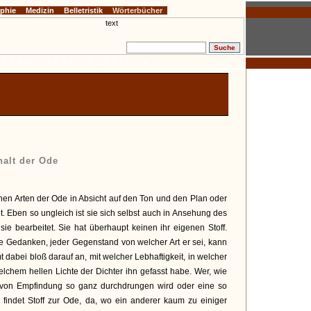
ophie
Medizin
Belletristik
Wörterbücher
E
F
G
H
I
J
K
L
M
N
O
P
Q
R
S
T
U
V
W
Z
halt der Ode
nen Arten der Ode in Absicht auf den Ton und den Plan oder
. Eben so ungleich ist sie sich selbst auch in Ansehung des
 sie bearbeitet. Sie hat überhaupt keinen ihr eigenen Stoff.
 Gedanken, jeder Gegenstand von welcher Art er sei, kann
 dabei bloß darauf an, mit welcher Lebhaftigkeit, in welcher
chem hellen Lichte der Dichter ihn gefasst habe. Wer, wie
t, von Empfindung so ganz durchdrungen wird oder eine so
 findet Stoff zur Ode, da, wo ein anderer kaum zu einiger