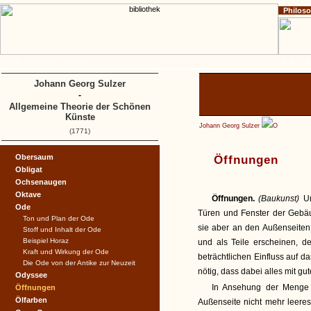
Philos
Home
Impressum
Copyright
A
B
C
D
Johann Georg Sulzer
-
Allgemeine Theorie der Schönen
Künste
Johann Georg Sulzer
O
(1771)
Obersaum
Öffnungen
Obligat
Ochsenaugen
Oktave
Öffnungen.
(Baukunst)
U
Ode
Türen und Fenster der Gebäu
Ton und Plan der Ode
sie aber an den Außenseiten
Stoff und Inhalt der Ode
Beispiel Horaz
und als Teile erscheinen, d
Kraft und Wirkung der Ode
beträchtlichen Einfluss auf d
Die Ode von der Antike zur Neuzeit
nötig, dass dabei alles mit 
Odyssee
In Ansehung der Menge 
Öffnungen
Ölfarben
Außenseite nicht mehr leeres