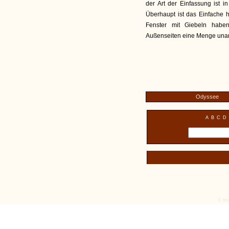
der Art der Einfassung ist 
Überhaupt ist das Einfache 
Fenster mit Giebeln hab
Außenseiten eine Menge una
Odyssee
A
B
C
D
© tex