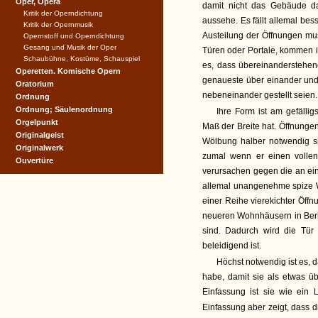
Oper, Opera
damit nicht das Gebäude da
Kritik der Operndichtung
aussehe. Es fällt allemal be
Kritik der Opernmusik
Austeilung der Öffnungen mu
Opernstoff und Operndichtung
Gesang und Musik der Oper
Türen oder Portale, kommen in
Schaubühne, Kostüme, Schauspiel
es, dass übereinanderstehen
Operetten. Komische Opern
genaueste über einander und
Oratorium
nebeneinander gestellt seien.
Ordnung
Ordnung; Säulenordnung
Ihre Form ist am gefälli
Orgelpunkt
Maß der Breite hat. Öffnungen
Originalgeist
Wölbung halber notwendig si
Originalwerk
zumal wenn er einen volle
Ouvertüre
verursachen gegen die an ei
allemal unangenehme spize W
einer Reihe vierekichter Öffn
neueren Wohnhäusern in Berli
sind. Dadurch wird die Tür
beleidigend ist.
Höchst notwendig ist es, 
habe, damit sie als etwas ü
Einfassung ist sie wie ein
Einfassung aber zeigt, dass 