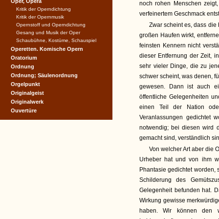
Oper, Opera
noch rohen Menschen zeigt,
Kritik der Operndichtung
verfeinertem Geschmack entst
Kritik der Opernmusik
Zwar scheint es, dass die
Opernstoff und Operndichtung
Gesang und Musik der Oper
großen Haufen wirkt, entfern
Schaubühne, Kostüme, Schauspiel
feinsten Kennern nicht vers
Operetten. Komische Opern
dieser Entfernung der Zeit,
Oratorium
sehr vieler Dinge, die zu j
Ordnung
Ordnung; Säulenordnung
schwer scheint, was denen, fü
Orgelpunkt
gewesen. Dann ist auch e
Originalgeist
öffentliche Gelegenheiten u
Originalwerk
einen Teil der Nation od
Ouvertüre
Veranlassungen gedichtet wo
notwendig; bei diesen wird 
gemacht sind, verständlich si
Von welcher Art aber die 
Urheber hat und von ihm wi
Phantasie gedichtet worden, s
Schilderung des Gemütszus
Gelegenheit befunden hat. D
Wirkung gewisse merkwürdig
haben. Wir können den 