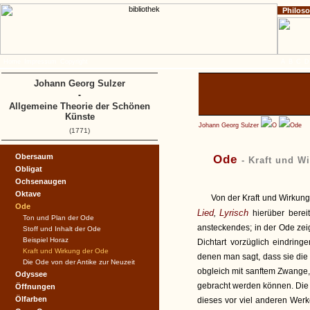
Philos
Home
Impressum
Copyright
A
B
C
D
Johann Georg Sulzer
-
Allgemeine Theorie der Schönen
Künste
Johann Georg Sulzer
O
Ode
(1771)
Obersaum
Ode
- Kraft und W
Obligat
Ochsenaugen
Oktave
Von der Kraft und Wirkung
Ode
Lied
Lyrisch
,
hierüber bere
Ton und Plan der Ode
ansteckendes; in der Ode zeig
Stoff und Inhalt der Ode
Beispiel Horaz
Dichtart vorzüglich eindring
Kraft und Wirkung der Ode
denen man sagt, dass sie di
Die Ode von der Antike zur Neuzeit
obgleich mit sanftem Zwange,
Odyssee
gebracht werden können. Die 
Öffnungen
Ölfarben
dieses vor viel anderen Werk