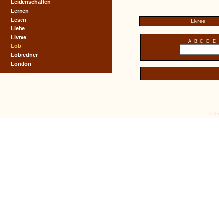
Leidenschaften
Lernen
Lesen
Livree
Liebe
Livree
A
B
C
D
E
Lob
Lobredner
London
© tex