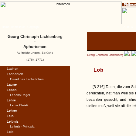
Philos
Home
Impressum
Copyright
A
B
C
Georg Christoph Lichtenberg
-
Aphorismen
Aufzeichnungen, Sprüche
Georg Christoph Lichtenberg
L
(1764-1771)
Lachen
Lob
Lächerlich
Grund des Lächerlichen
Laune
[B 216] Taten, die zum S
Leben
gereichten, hat man weil sie
Lebens-Regel
bezahlen gesucht, und Ehr
Lehre
Lehre Christi
stellen muß, weil sie oft die 
Lehrer
Leib
Leibniz
Leibniz - Principia
Leid