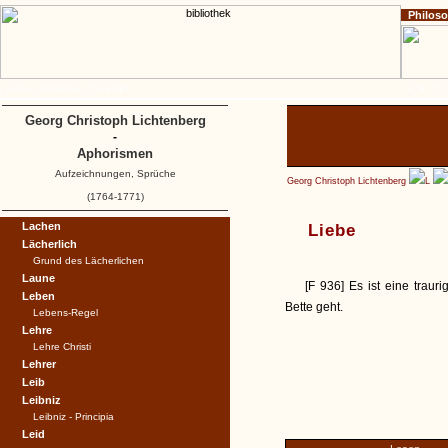
Philos
Home
Impressum
Copyright
A
B
C
Georg Christoph Lichtenberg
-
Aphorismen
Aufzeichnungen, Sprüche
Georg Christoph Lichtenberg
L
(1764-1771)
Lachen
Liebe
Lächerlich
Grund des Lächerlichen
Laune
[F 936] Es ist eine trau
Leben
Bette geht.
Lebens-Regel
Lehre
Lehre Christi
Lehrer
Leib
Leibniz
Leibniz - Principia
Leid