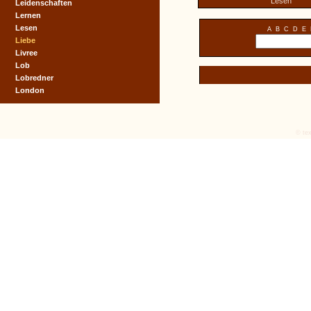
Lesen
Leidenschaften
Lernen
Lesen
A
B
C
D
E
Liebe
Livree
Lob
Lobredner
London
© tex