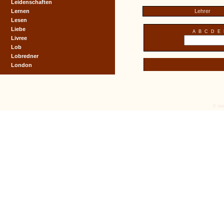
Leidenschaften
Lernen
Lehrer
Lesen
Liebe
A
B
C
D
E
Livree
Lob
Lobredner
London
© tex