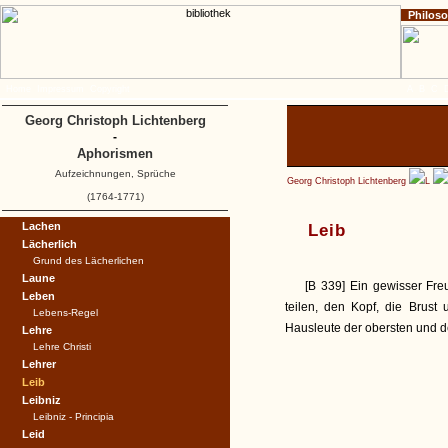
Philos
Home
Impressum
Copyright
A
B
C
Georg Christoph Lichtenberg
-
Aphorismen
Aufzeichnungen, Sprüche
Georg Christoph Lichtenberg
L
(1764-1771)
Lachen
Leib
Lächerlich
Grund des Lächerlichen
Laune
[B 339] Ein gewisser Fre
Leben
teilen, den Kopf, die Brust
Lebens-Regel
Hausleute der obersten und d
Lehre
Lehre Christi
Lehrer
Leib
Leibniz
Leibniz - Principia
Leid